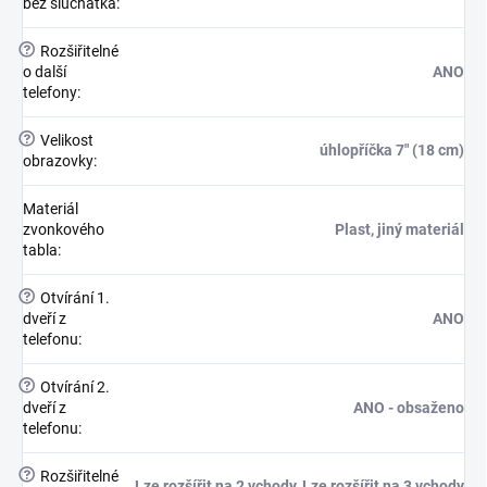
bez sluchátka
:
?
Rozšiřitelné
o další
ANO
telefony
:
?
Velikost
úhlopříčka 7" (18 cm)
obrazovky
:
Materiál
zvonkového
Plast, jiný materiál
tabla
:
?
Otvírání 1.
dveří z
ANO
telefonu
:
?
Otvírání 2.
dveří z
ANO - obsaženo
telefonu
:
?
Rozšiřitelné
Lze rozšířit na 2 vchody, Lze rozšířit na 3 vchody