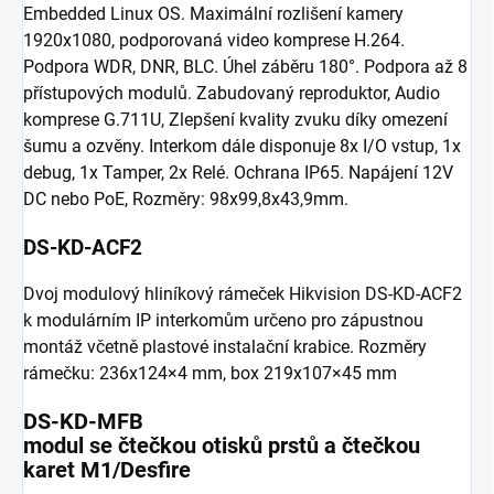
Embedded Linux OS. Maximální rozlišení kamery
1920x1080, podporovaná video komprese H.264.
Podpora WDR, DNR, BLC. Úhel záběru 180°. Podpora až 8
přístupových modulů. Zabudovaný reproduktor, Audio
komprese G.711U, Zlepšení kvality zvuku díky omezení
šumu a ozvěny. Interkom dále disponuje 8x I/O vstup, 1x
debug, 1x Tamper, 2x Relé. Ochrana IP65. Napájení 12V
DC nebo PoE, Rozměry: 98x99,8x43,9mm.
DS-KD-ACF2
Dvoj modulový hliníkový rámeček Hikvision DS-KD-ACF2
k modulárním IP interkomům určeno pro zápustnou
montáž včetně plastové instalační krabice. Rozměry
rámečku: 236x124×4 mm, box 219x107×45 mm
DS-KD-MFB
modul se čtečkou otisků prstů a čtečkou
karet M1/Desfire