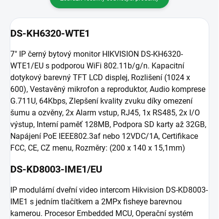
DS-KH6320-WTE1
7" IP černý bytový monitor HIKVISION DS-KH6320-
WTE1/EU s podporou WiFi 802.11b/g/n. Kapacitní
dotykový barevný TFT LCD displej, Rozlišení (1024 x
600), Vestavěný mikrofon a reproduktor, Audio komprese
G.711U, 64Kbps, Zlepšení kvality zvuku díky omezení
šumu a ozvěny, 2x Alarm vstup, RJ45, 1x RS485, 2x I/O
výstup, Interní paměť 128MB, Podpora SD karty až 32GB,
Napájení PoE IEEE802.3af nebo 12VDC/1A, Certifikace
FCC, CE, CZ menu, Rozměry: (200 x 140 x 15,1mm)
DS-KD8003-IME1/EU
IP modulární dveřní video intercom Hikvision DS-KD8003-
IME1 s jedním tlačítkem a 2MPx fisheye barevnou
kamerou. Procesor Embedded MCU, Operační systém