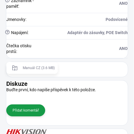
?
Záznamník -
ANO
paměť
:
Jmenovky
:
Podsvícené
?
Napájení
:
Adaptér do zásuvky, POE Switch
Čtečka otisku
ANO
prstů
:
Manuál CZ (3.6 MB)
Diskuze
Buďte první, kdo napíše příspěvek k této položce.
Přidat komentář