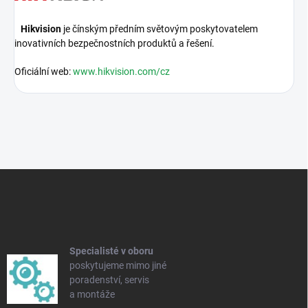
Hikvision
je čínským předním světovým poskytovatelem
inovativních bezpečnostních produktů a řešení.
Oficiální web:
www.hikvision.com/cz
Z
á
p
a
t
í
Specialisté v oboru
poskytujeme mimo jiné
poradenství, servis
a montáže