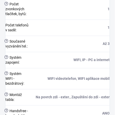
?
Počet
zvonkových
1
tlačítek, bytů
:
Počet telefonů
1
v sadě
:
?
Současné
Až 3
vyzvánění tel.
:
?
Systém
WIFI, IP - PC a internet
zapojení
:
?
Systém
WIFI -
WIFI videotelefon, WIFI aplikace mobil
bezdrátový
:
?
Montáž
Na povrch zdi - exter., Zapuštění do zdi - exter
tabla
:
?
Handsfree -
ANO