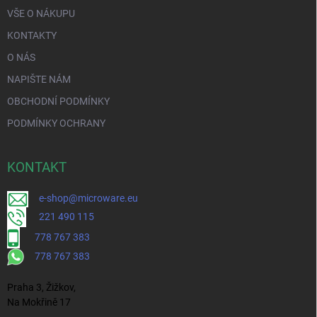
VŠE O NÁKUPU
KONTAKTY
O NÁS
NAPIŠTE NÁM
OBCHODNÍ PODMÍNKY
PODMÍNKY OCHRANY
KONTAKT
e-shop@microware.eu
221 490 115
778 767 383
778 767 383
Praha 3, Žižkov,
Na Mokřině 17