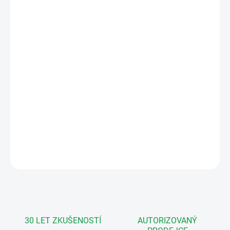
HIKVISION MONTÁŽ
DO ZDI / NA
POVRCH
MŮŽEME DORUČIT DO:
12.8.2026
MOŽNOSTI DORUČENÍ
−
+
Přidat do košíku
Hikvision DS-KD-MFB-IP-01 Sada IP
videotelefonu s čtečkou a otiskem prstu
DETAILNÍ INFORMACE
ZEPTAT SE
HLÍDAT
30 LET ZKUŠENOSTÍ
AUTORIZOVANÝ