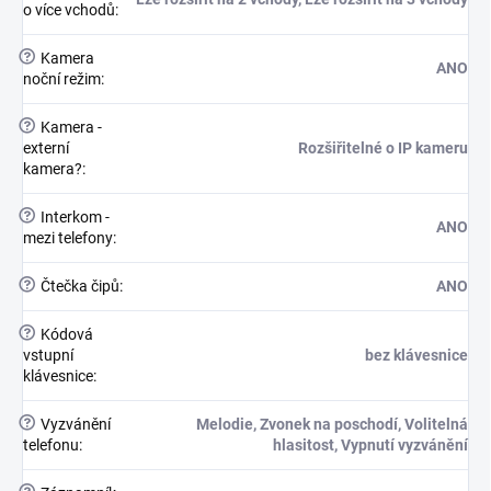
o více vchodů
:
?
Kamera
ANO
noční režim
:
?
Kamera -
externí
Rozšiřitelné o IP kameru
kamera?
:
?
Interkom -
ANO
mezi telefony
:
?
Čtečka čipů
:
ANO
?
Kódová
vstupní
bez klávesnice
klávesnice
:
?
Vyzvánění
Melodie, Zvonek na poschodí, Volitelná
telefonu
:
hlasitost, Vypnutí vyzvánění