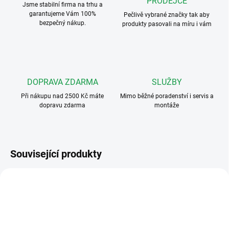
PRODEJCE
Jsme stabilní firma na trhu a
garantujeme Vám 100%
Pečlivě vybrané značky tak aby
bezpečný nákup.
produkty pasovali na míru i vám
DOPRAVA ZDARMA
SLUŽBY
Při nákupu nad 2500 Kč máte
Mimo běžné poradenství i servis a
dopravu zdarma
montáže
Související produkty
DS-KH6320-WTE1-EU
DS-KD-KP-01
ZDARMA
ZDARMA