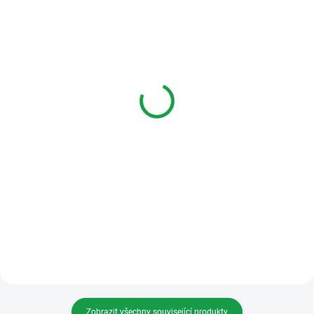
SKLADEM
SKLADEM
Hikvision DS-KH6320-
Hikvision DS-KD-IP
WTE1 IP videotelefon 7",
Přídavné zvonkové tablo
LAN, WiFi, černý
s klávesnicí
5 353 Kč
9 574 Kč
Do košíku
Varianty
7" IP bytový monitor HIKVISION
Hikvision DS-KD-IP-01 Sada IP
DS-KH6320-WTE1/EU s
videotelefonu s přístupovou
podporou WiFi 802.11b/g/n,
klávesnicí
Kapacitní dotykový barevný
TFT LCD displej, Rozlišení (1024 x
600), Vestavěný mikrofon a...
Zobrazit všechny související produkty