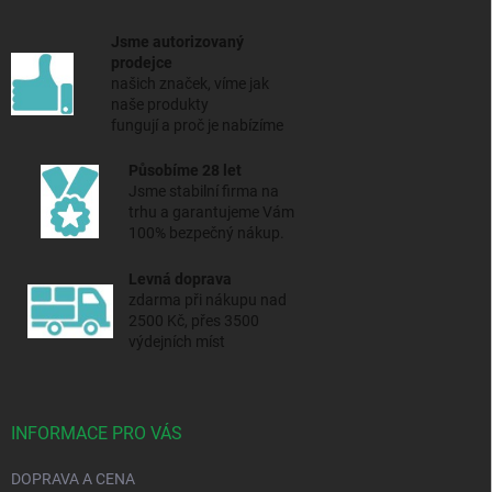
Jsme autorizovaný
prodejce
našich značek, víme jak
naše produkty
fungují a proč je nabízíme
Působíme 28 let
Jsme stabilní firma na
trhu a
garantujeme Vám
100% bezpečný nákup.
Levná doprava
zdarma při nákupu nad
2500 Kč, přes 3500
výdejních míst
INFORMACE PRO VÁS
DOPRAVA A CENA