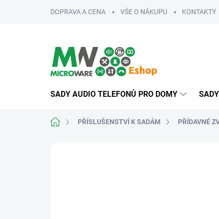
Přejít
DOPRAVA A CENA
VŠE O NÁKUPU
KONTAKTY
na
obsah
SADY AUDIO TELEFONŮ PRO DOMY
SADY
Domů
PŘÍSLUŠENSTVÍ K SADÁM
PŘÍDAVNÉ Z
ZNAČKA:
HIKVISION