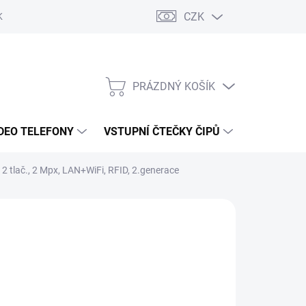
CZK
KY OCHRANY
PRÁZDNÝ KOŠÍK
NÁKUPNÍ
KOŠÍK
DEO TELEFONY
VSTUPNÍ ČTEČKY ČIPŮ
DOPRAVA 
2 tlač., 2 Mpx, LAN+WiFi, RFID, 2.generace
d
6 600 Kč
/ ks