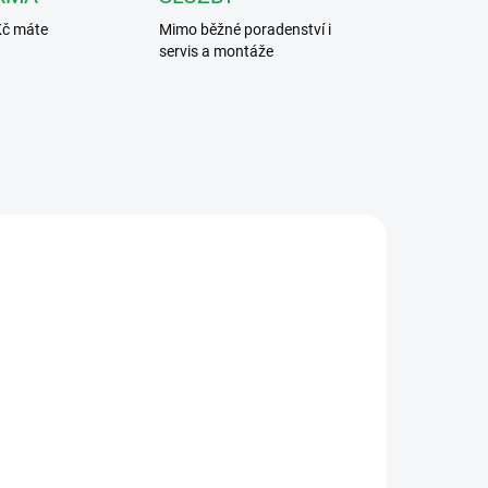
Kč máte
Mimo běžné poradenství i
servis a montáže
VÝHODNÉ ⛭
02-B
DS-KV8213-WME1
SKVĚLÁ CENA ✔
ARMA
ZDARMA
I VÍCE VCHODŮ
ADEM
SKLADEM
)
Hikvision DS-KV8213-