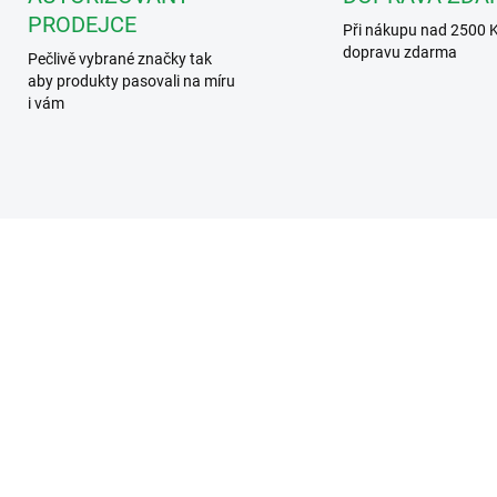
PRODEJCE
Při nákupu nad 2500 
dopravu zdarma
Pečlivě vybrané značky tak
aby produkty pasovali na míru
i vám
DS-KABV8113-RS/SURFACE
DS-KIS6
ZD
SKLADEM
SKL
kvision DS-KABV8113-
Hikvision DS-KIS602(B