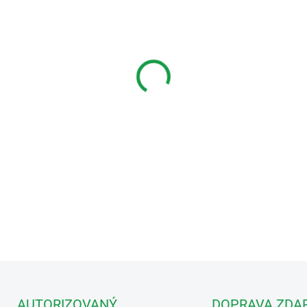
MONTÁŽ
MŮŽEME DORUČIT DO:
ZVOLTE
−
+
Dveřní IP stanice s kam
generace
DETAILNÍ INFORMACE
AUTORIZOVANÝ
DOPRAVA ZDA