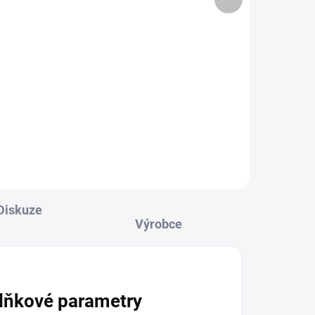
gen.
produkt
7 782 Kč
Do košíku
ada
IP sada videovrátníků /
videotelefonů Hikvision DS-
KIS602(Europe) pro 1 uživatele.
Obsahuje, černý bytový monitor
DS-KH6320-WTE1 + dveřní stanici
DS-KD8003-IME1.
Diskuze
lňkové parametry