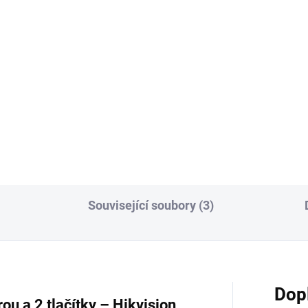
T, EU
074 Kč
14 471 Kč
Do košíku
Varianty
a videotelefonu, 2-vodičový
Hikvision DS-KD-MFB-IP-01 S
tém, černý VDT, EU
IP videotelefonu s čtečkou a
otiskem prstu
Související soubory (3)
Dop
ou a 2 tlačítky – Hikvision,