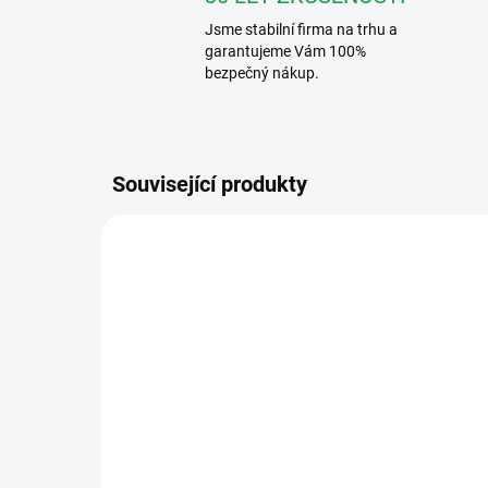
Jsme stabilní firma na trhu a
garantujeme Vám 100%
bezpečný nákup.
Související produkty
DS-KABV8113-RS/FLUSH
SKLADEM
Hikvision DS-KABV8113-
Hi