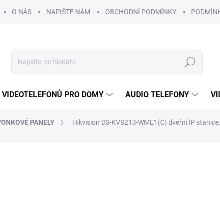
O NÁS
NAPIŠTE NÁM
OBCHODNÍ PODMÍNKY
PODMÍN
Hledat
 VIDEOTELEFONŮ PRO DOMY
AUDIO TELEFONY
VI
VONKOVÉ PANELY
Hikvision DS-KV8213-WME1(C) dveřní IP stanice, 
od 7 765 Kč
o
ZDARMA
od
5 455 Kč
bez DPH
Měrná
ZVOLTE VARIANTU
cena: