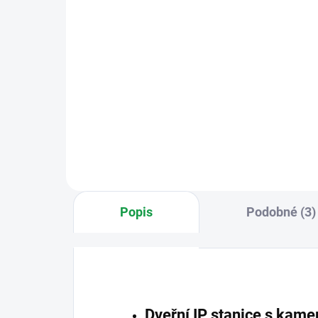
VD
9 
Do košíku
IP videotelefon 10", LAN, WiFi,
Android, bílý
Sad
sys
Popis
Podobné (3)
Dveřní IP stanice s kamer