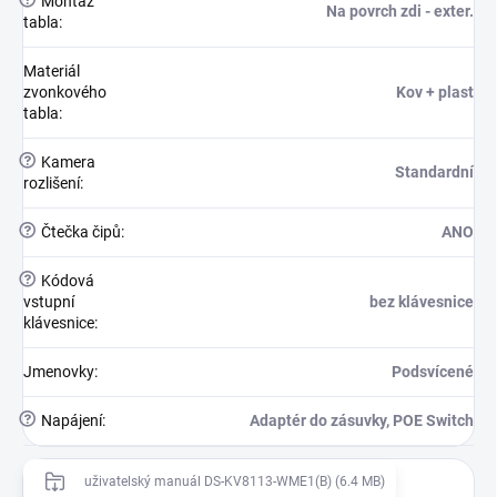
?
Montáž
Na povrch zdi - exter.
tabla
:
Materiál
zvonkového
Kov + plast
tabla
:
?
Kamera
Standardní
rozlišení
:
?
Čtečka čipů
:
ANO
?
Kódová
vstupní
bez klávesnice
klávesnice
:
Jmenovky
:
Podsvícené
?
Napájení
:
Adaptér do zásuvky, POE Switch
uživatelský manuál DS-KV8113-WME1(B) (6.4 MB)