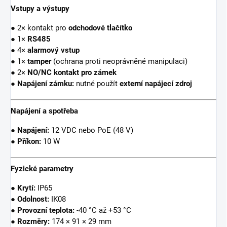
Vstupy a výstupy
● 2× kontakt pro
odchodové tlačítko
● 1×
RS485
● 4×
alarmový vstup
● 1×
tamper
(ochrana proti neoprávněné manipulaci)
● 2×
NO/NC kontakt pro zámek
●
Napájení zámku:
nutné použít
externí napájecí zdroj
Napájení a spotřeba
●
Napájení:
12 VDC nebo PoE (48 V)
●
Příkon:
10 W
Fyzické parametry
●
Krytí:
IP65
●
Odolnost:
IK08
●
Provozní teplota:
-40 °C až +53 °C
●
Rozměry:
174 × 91 × 29 mm