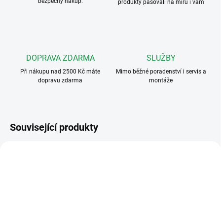
bezpečný nákup.
produkty pasovali na míru i vám
DOPRAVA ZDARMA
SLUŽBY
Při nákupu nad 2500 Kč máte
Mimo běžné poradenství i servis a
dopravu zdarma
montáže
Související produkty
DS-KABV8113-RS/FLUSH
DS-KABV8113-RS/SURFACE