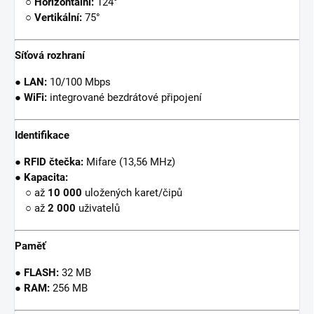
○
Horizontální:
124°
○
Vertikální:
75°
Síťová rozhraní
●
LAN:
10/100 Mbps
●
WiFi:
integrované bezdrátové připojení
Identifikace
●
RFID čtečka:
Mifare (13,56 MHz)
●
Kapacita:
○ až
10 000
uložených karet/čipů
○ až
2 000
uživatelů
Paměť
●
FLASH:
32 MB
●
RAM:
256 MB