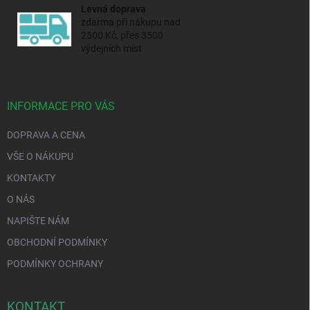
Levná doprava
zdarma při nákupu nad
2500 Kč, přes 3500
výdejních míst
INFORMACE PRO VÁS
DOPRAVA A CENA
VŠE O NÁKUPU
KONTAKTY
O NÁS
NAPIŠTE NÁM
OBCHODNÍ PODMÍNKY
PODMÍNKY OCHRANY
KONTAKT