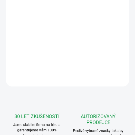
MŮŽEME DORUČIT DO:
ZVOLTE VARIANTU
MOŽNOSTI DORUČENÍ
−
+
Přidat do košíku
IP dveřní interkom jednotlačítkový
DETAILNÍ INFORMACE
ZEPTAT SE
HLÍDAT
30 LET ZKUŠENOSTÍ
AUTORIZOVANÝ
PRODEJCE
Jsme stabilní firma na trhu a
garantujeme Vám 100%
Pečlivě vybrané značky tak aby