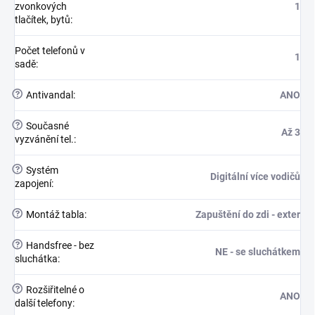
zvonkových
1
tlačítek, bytů
:
Počet telefonů v
1
sadě
:
?
Antivandal
:
ANO
?
Současné
Až 3
vyzvánění tel.
:
?
Systém
Digitální více vodičů
zapojení
:
?
Montáž tabla
:
Zapuštění do zdi - exter
?
Handsfree - bez
NE - se sluchátkem
sluchátka
:
?
Rozšiřitelné o
ANO
další telefony
: