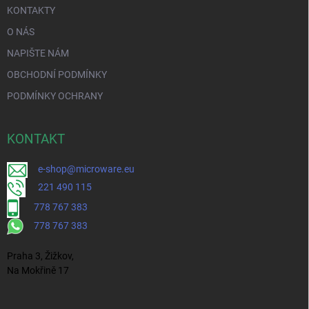
KONTAKTY
O NÁS
NAPIŠTE NÁM
OBCHODNÍ PODMÍNKY
PODMÍNKY OCHRANY
KONTAKT
e-shop@microware.eu
221 490 115
778 767 383
778 767 383
Praha 3, Žižkov,
Na Mokřině 17