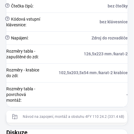
?
Čtečka čipů
:
bez čtečky
?
Kódová vstupní
bez klávesnice
klávesnice
:
?
Napájení
:
Zdroj do rozvaděče
Rozměry tabla -
126,5x223 mm /karat-2
zapuštěné do zdi
:
Rozměry - krabice
102,5x203,5x54 mm /karat-2 krabice
do zdi
:
Rozměry tabla -
povrchová
-
montáž
:
Návod na zapojení, montáž a obsluhu 4FY 110 24.2 (331.4 kB)
Diskuze