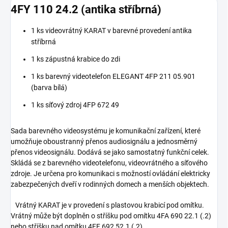
4FY 110 24.2 (antika stříbrná)
1 ks videovrátný KARAT v barevné provedení antika
stříbrná
1 ks zápustná krabice do zdi
1 ks barevný videotelefon ELEGANT 4FP 211 05.901
(barva bílá)
1 ks síťový zdroj 4FP 672 49
Sada barevného videosystému je komunikační zařízení, které
umožňuje oboustranný přenos audiosignálu a jednosměrný
přenos videosignálu. Dodává se jako samostatný funkční celek.
Skládá se z barevného videotelefonu, videovrátného a síťového
zdroje. Je určena pro komunikaci s možností ovládání elektricky
zabezpečených dveří v rodinných domech a menších objektech.
Vrátný KARAT je v provedení s plastovou krabicí pod omítku.
Vrátný může být doplněn o stříšku pod omítku 4FA 690 22.1 (.2)
nebo stříšku nad omítku 4FF 692 52.1 (.2).