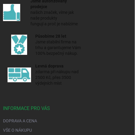
Jsme autorizovaný
prodejce
našich značek, víme jak
naše produkty
fungují a proč je nabízíme
Působíme 28 let
Jsme stabilní firma na
trhu a
garantujeme Vám
100% bezpečný nákup.
Levná doprava
zdarma při nákupu nad
2500 Kč, přes 3500
výdejních míst
INFORMACE PRO VÁS
DOPRAVA A CENA
VŠE O NÁKUPU