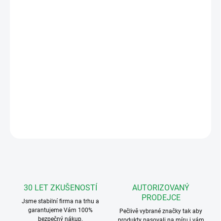
Měrná
SKLADEM DO TÝDNE
cena:
MOŽNOSTI
DORUČENÍ
−
+
Přidat do košíku
4FY 110 24.2 VIDEOSADA BUS pro 1 účastníka (antika stříbrná)
DETAILNÍ INFORMACE
ZEPTAT SE
HLÍDAT
30 LET ZKUŠENOSTÍ
AUTORIZOVANÝ
PRODEJCE
Jsme stabilní firma na trhu a
garantujeme Vám 100%
Pečlivě vybrané značky tak aby
bezpečný nákup.
produkty pasovali na míru i vám