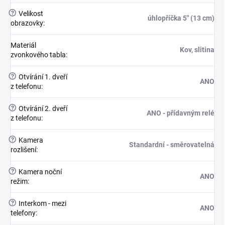
?
Velikost
úhlopříčka 5" (13 cm)
obrazovky
:
Materiál
Kov, slitina
zvonkového tabla
:
?
Otvírání 1. dveří
ANO
z telefonu
:
?
Otvírání 2. dveří
ANO - přídavným relé
z telefonu
:
?
Kamera
Standardní - směrovatelná
rozlišení
:
?
Kamera noční
ANO
režim
:
?
Interkom - mezi
ANO
telefony
: