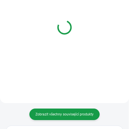
SKLADEM DO TÝDNE
SKLADEM
Tesla 4FP 211 05
Tesla 4FP 211 03 Domácí
barevný videotelefon
telefon 2-BUS Elegant
ELEGANT
939 Kč
4 519 Kč
Varianty
Do košíku
Domácí telefon pro 2 BUS systém
s regulací hlasitosti vyzvánění.
barevný videotelefon ELEGANT
4FP 211 05
Zobrazit všechny související produkty