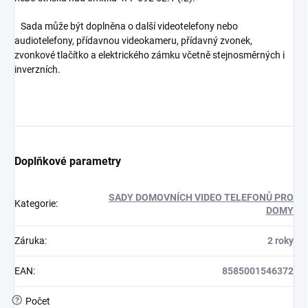
Sada může být doplněna o další videotelefony nebo
audiotelefony, přídavnou videokameru, přídavný zvonek,
zvonkové tlačítko a elektrického zámku včetně stejnosměrných i
inverzních.
Doplňkové parametry
SADY DOMOVNÍCH VIDEO TELEFONŮ PRO
Kategorie
:
DOMY
Záruka
:
2 roky
EAN
:
8585001546372
?
Počet