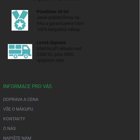
Působíme 28 let
Jsme stabilní firma na
trhu a
garantujeme Vám
100% bezpečný nákup.
Levná doprava
zdarma při nákupu nad
2500 Kč, přes 3500
výdejních míst
INFORMACE PRO VÁS
DOPRAVA A CENA
VŠE O NÁKUPU
KONTAKTY
O NÁS
NAPIŠTE NÁM