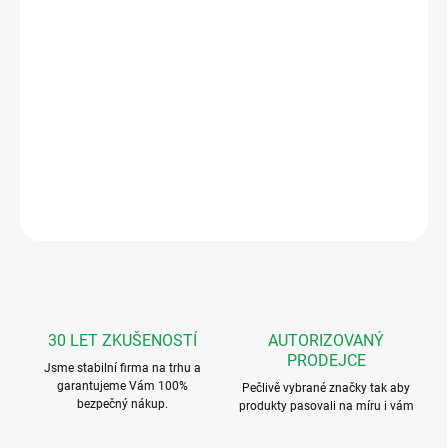
Tesla 4 FF 692 52 Stříška KARAT vertikální nad omítku VNO 2 rám
Stříšky jsou určeny pro montáž nad omítku a chrání moduly
tlačítek a vrátného před nepříznivými povětrnostními vlivy.
Montuje se s montážním rámem 4 FF 127 12.x
DETAILNÍ INFORMACE
ZEPTAT SE
HLÍDAT
30 LET ZKUŠENOSTÍ
AUTORIZOVANÝ
PRODEJCE
Jsme stabilní firma na trhu a
garantujeme Vám 100%
Pečlivě vybrané značky tak aby
bezpečný nákup.
produkty pasovali na míru i vám