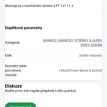
Montuje se s montážním rámem 4 FF 127 11.x
Doplňkové parametry
KRABICE, RÁMEČKY, STŘÍŠKY K AUDIO
Kategorie
:
VIDEO SADÁM
EAN
:
Zvolte variantu
Rozměry tabla -
povrchová
130x225 mm /karat-2 povrch
montáž
:
Diskuze
Buďte první, kdo napíše příspěvek k této položce.