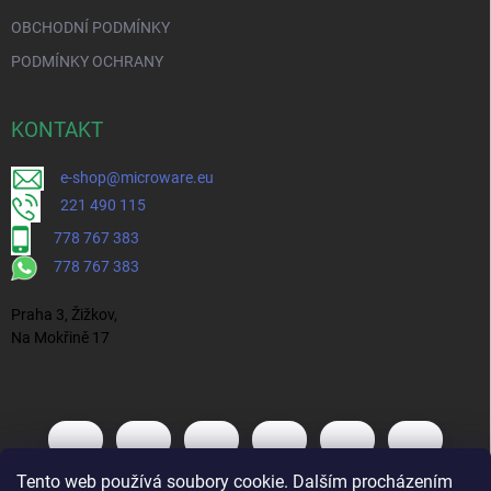
OBCHODNÍ PODMÍNKY
PODMÍNKY OCHRANY
KONTAKT
e-shop@microware.eu
221 490 115
778 767 383
778 767 383
Praha 3, Žižkov,
Na Mokřině 17
Tento web používá soubory cookie. Dalším procházením