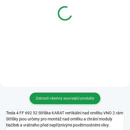
Audiosada BUS-2 s
Audiosada BUS-2 s
interkomem pro 3 byty
interkomem pro 4 byty
10 941 Kč
11 623 Kč
Do košíku
Do košíku
Audiosada BUS 2 pro 3 byty.
Audiosada BUS 2 pro 4 byty.
Interkom, nerez.
Interkom, nerez.
Zobrazit všechny související produkty
Tesla 4 FF 692 52 Stříška KARAT vertikální nad omítku VNO 2 rám
Stříšky jsou určeny pro montáž nad omítku a chrání moduly
tlačítek a vrátného před nepříznivými povětrnostními vlivy.