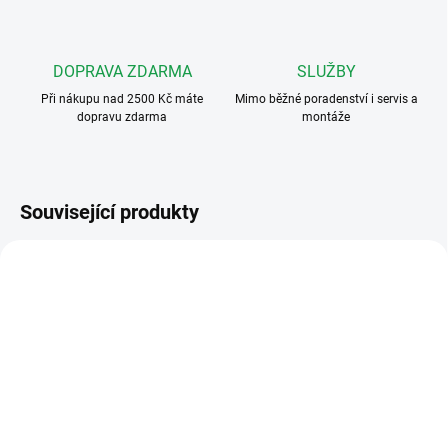
DOPRAVA ZDARMA
SLUŽBY
Při nákupu nad 2500 Kč máte
Mimo běžné poradenství i servis a
dopravu zdarma
montáže
Související produkty
VÝHODNÉ ⛭
VÝHODNÉ ⛭
KARAT-INOX-3
KARAT-INOX-4
I VÍCE VCHODŮ
I VÍCE VCHODŮ
ZDARMA
ZDARMA
SKLADEM - NA CESTĚ
SKLADEM - NA CESTĚ
Tesla Karat-inox3
Tesla Karat-inox-4