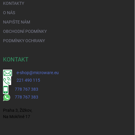
KONTAKTY
O NÁS
NAPIŠTE NÁM
OBCHODNÍ PODMÍNKY
PODMÍNKY OCHRANY
KONTAKT
e-shop@microware.eu
221 490 115
778 767 383
778 767 383
Praha 3, Žižkov,
Na Mokřině 17