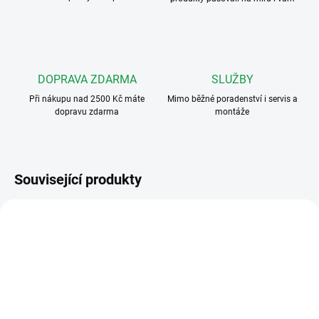
DOPRAVA ZDARMA
SLUŽBY
Při nákupu nad 2500 Kč máte
Mimo běžné poradenství i servis a
dopravu zdarma
montáže
Související produkty
4FY 110 26.2
4FY 110 27.5
ZDARMA
ZDARMA