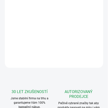
−
+
Přidat do košíku
Stříška VNO pro 1 rám
4FF 692 51
Stříšky jsou určeny pro montáž nad omítku a chrání moduly
tlačítek a vrátného před nepříznivými povětrnostními vlivy.
Montuje se s montážním rámem 4 FF 127 11.x
DETAILNÍ INFORMACE
ZEPTAT SE
HLÍDAT
30 LET ZKUŠENOSTÍ
AUTORIZOVANÝ
PRODEJCE
Jsme stabilní firma na trhu a
garantujeme Vám 100%
Pečlivě vybrané značky tak aby
bezpečný nákup.
produkty pasovali na míru i vám