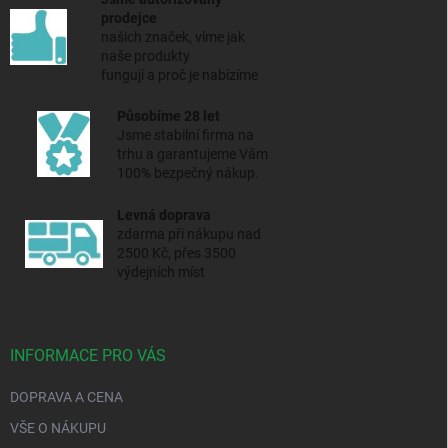
prodejce
našich značek, víme jak
naše produkty
fungují a proč je nabízíme
Působíme 28 let
Jsme stabilní firma na
trhu a
garantujeme Vám
100% bezpečný nákup.
Levná doprava
zdarma při nákupu nad
2500 Kč, přes 3500
výdejních míst
INFORMACE PRO VÁS
DOPRAVA A CENA
VŠE O NÁKUPU