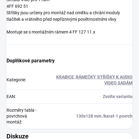
4FF 692 51
Stříšky jsou určeny pro montáž nad omítku a chrání moduly
tlačítek a vrátného před nepříznivými povětrnostními vlivy.
Montuje se s montážním rámem 4 FF 127 11.x
Doplňkové parametry
KRABICE, RÁMEČKY, STŘÍŠKY K AUDIO
Kategorie
:
VIDEO SADÁM
EAN
:
Zvolte variantu
Rozměry tabla -
povrchová
130x128 mm /karat-1 povrch
montáž
:
Diskuze