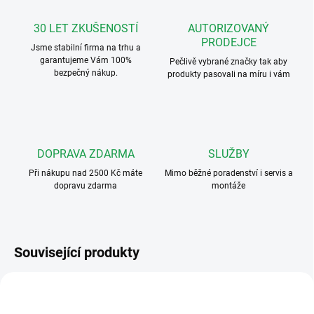
30 LET ZKUŠENOSTÍ
AUTORIZOVANÝ
PRODEJCE
Jsme stabilní firma na trhu a
garantujeme Vám 100%
Pečlivě vybrané značky tak aby
bezpečný nákup.
produkty pasovali na míru i vám
DOPRAVA ZDARMA
SLUŽBY
Při nákupu nad 2500 Kč máte
Mimo běžné poradenství i servis a
dopravu zdarma
montáže
Související produkty
4FP 211 02.201
4FF 692 51.1