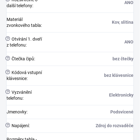
ANO
další telefony
:
Materiál
Kov, slitina
zvonkového tabla
:
?
Otvírání 1. dveří
ANO
z telefonu
:
?
Čtečka čipů
:
bez čtečky
?
Kódová vstupní
bez klávesnice
klávesnice
:
?
Vyzvánění
Elektronicky
telefonu
:
Jmenovky
:
Podsvícené
?
Napájení
:
Zdroj do rozvaděče
Rozměry tabla -