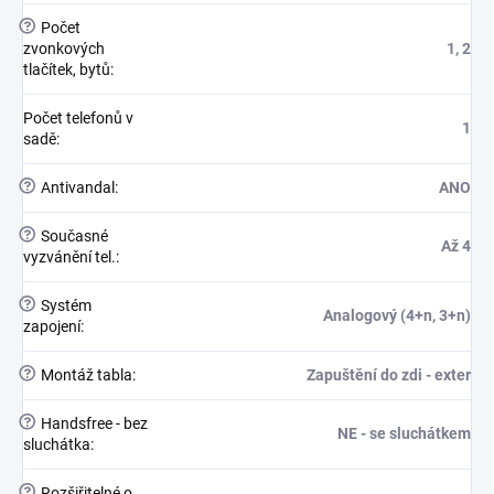
?
Počet
zvonkových
1, 2
tlačítek, bytů
:
Počet telefonů v
1
sadě
:
?
Antivandal
:
ANO
?
Současné
Až 4
vyzvánění tel.
:
?
Systém
Analogový (4+n, 3+n)
zapojení
:
?
Montáž tabla
:
Zapuštění do zdi - exter
?
Handsfree - bez
NE - se sluchátkem
sluchátka
:
?
Rozšiřitelné o