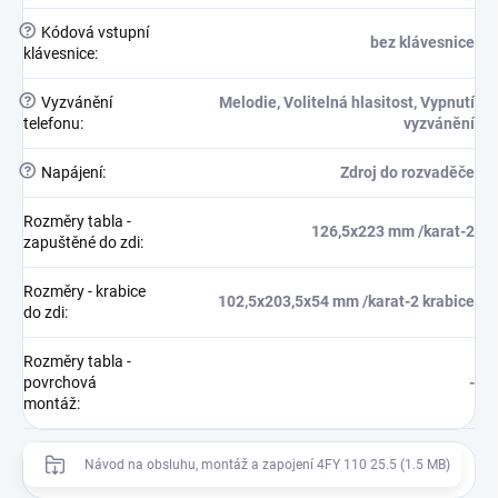
?
Kódová vstupní
bez klávesnice
klávesnice
:
?
Vyzvánění
Melodie, Volitelná hlasitost, Vypnutí
telefonu
:
vyzvánění
?
Napájení
:
Zdroj do rozvaděče
Rozměry tabla -
126,5x223 mm /karat-2
zapuštěné do zdi
:
Rozměry - krabice
102,5x203,5x54 mm /karat-2 krabice
do zdi
:
Rozměry tabla -
povrchová
-
montáž
:
Návod na obsluhu, montáž a zapojení 4FY 110 25.5 (1.5 MB)