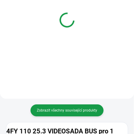
Tesla 4FP 211 45
Tesla 4FP 211 05
barevný videotelefon
barevný videotelefon
HANDSFREE
ELEGANT
6 958 Kč
4 519 Kč
Do košíku
Do košíku
barevný videotelefon
barevný videotelefon ELEGANT
HANDSFREE 4FP 211 45 (barva
4FP 211 05
bílá)
Zobrazit všechny související produkty
4FY 110 25.3 VIDEOSADA BUS pro 1