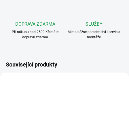
DOPRAVA ZDARMA
SLUŽBY
Při nákupu nad 2500 Kč máte
Mimo běžné poradenství i servis a
dopravu zdarma
montáže
Související produkty
4FP 211 45.201
4FP 211 05.201
ZDARMA
ZDARMA
SKLADEM DO TÝDNE
SKLADEM DO TÝDNE