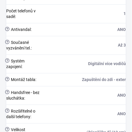
Počet telefonů v
1
sadě
:
?
Antivandal
:
ANO
?
Současné
Až 3
vyzvánění tel.
:
?
Systém
Digitální více vodičů
zapojení
:
?
Montáž tabla
:
Zapuštění do zdi - exter
?
Handsfree - bez
ANO
sluchátka
:
?
Rozšiřitelné o
ANO
další telefony
:
?
Velikost