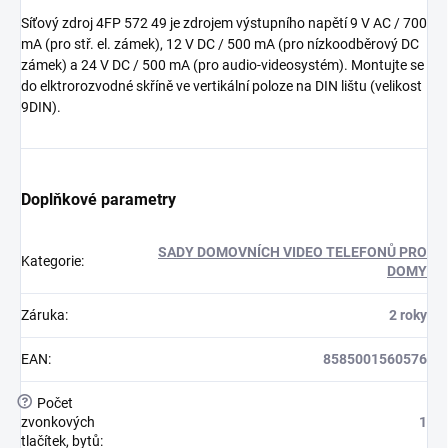
Síťový zdroj 4FP 572 49 je zdrojem výstupního napětí 9 V AC / 700
mA (pro stř. el. zámek), 12 V DC / 500 mA (pro nízkoodběrový DC
zámek) a 24 V DC / 500 mA (pro audio-videosystém). Montujte se
do elktrorozvodné skříně ve vertikální poloze na DIN lištu (velikost
9DIN).
Doplňkové parametry
SADY DOMOVNÍCH VIDEO TELEFONŮ PRO
Kategorie
:
DOMY
Záruka
:
2 roky
EAN
:
8585001560576
?
Počet
zvonkových
1
tlačítek, bytů
: