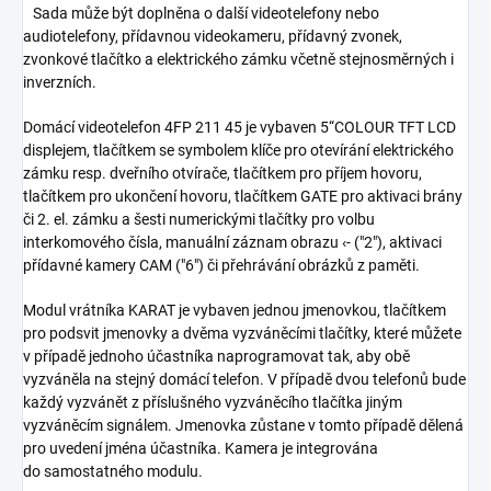
Sada může být doplněna o další videotelefony nebo
audiotelefony, přídavnou videokameru, přídavný zvonek,
zvonkové tlačítko a elektrického zámku včetně stejnosměrných i
inverzních.
Domácí videotelefon 4FP 211 45 je vybaven 5“COLOUR TFT LCD
displejem, tlačítkem se symbolem klíče pro otevírání elektrického
zámku resp. dveřního otvírače, tlačítkem pro příjem hovoru,
tlačítkem pro ukončení hovoru, tlačítkem GATE pro aktivaci brány
či 2. el. zámku a šesti numerickými tlačítky pro volbu
interkomového čísla, manuální záznam obrazu ‹- ("2"), aktivaci
přídavné kamery CAM ("6") či přehrávání obrázků z paměti.
Modul vrátníka KARAT je vybaven jednou jmenovkou, tlačítkem
pro podsvit jmenovky a dvěma vyzváněcími tlačítky, které můžete
v případě jednoho účastníka naprogramovat tak, aby obě
vyzváněla na stejný domácí telefon. V případě dvou telefonů bude
každý vyzvánět z příslušného vyzváněcího tlačítka jiným
vyzváněcím signálem. Jmenovka zůstane v tomto případě dělená
pro uvedení jména účastníka. Kamera je integrována
do samostatného modulu.