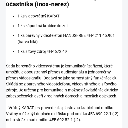
účastníka (inox-nerez)
1 ks videovrátný KARAT
1 ks zápustná krabice do zdi
1 ks barevný videotelefon HANDSFREE 4FP 211 45.901
(barva bílá)
1 ks síťový zdroj 4FP 672 49
Sada barevného videosystému je komunikační zařízení, které
umožňuje oboustranný přenos audiosignálu a jednosměrný
přenos videosignálu. Dodává se jako samostatný funkční celek.
Skládá se z barevného videotelefonu, videovrátného a síťového
zdroje. Je určena pro komunikaci s možností ovládání elektricky
zabezpečených dveří v rodinných domech a menších objektech.
Vrátný KARAT je v provedení s plastovou krabicí pod omítku.
Vrátný může být doplněn o stříšku pod omítku 4FA 690 22.1 (.2)
nebo stříšku nad omítku 4FF 692 52.1 (.2).