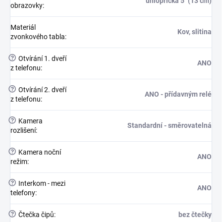
úhlopříčka 5" (13 cm)
obrazovky
:
Materiál
Kov, slitina
zvonkového tabla
:
?
Otvírání 1. dveří
ANO
z telefonu
:
?
Otvírání 2. dveří
ANO - přídavným relé
z telefonu
:
?
Kamera
Standardní - směrovatelná
rozlišení
:
?
Kamera noční
ANO
režim
:
?
Interkom - mezi
ANO
telefony
:
?
Čtečka čipů
:
bez čtečky