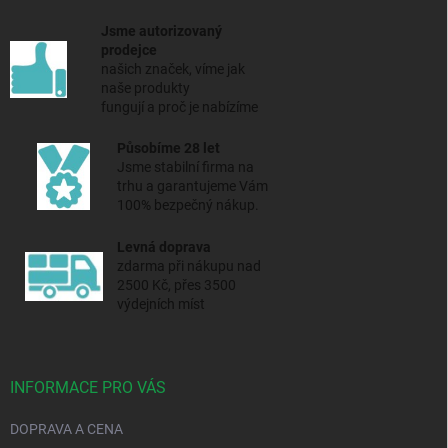
Jsme autorizovaný
prodejce
našich značek, víme jak
naše produkty
fungují a proč je nabízíme
Působíme 28 let
Jsme stabilní firma na
trhu a
garantujeme Vám
100% bezpečný nákup.
Levná doprava
zdarma při nákupu nad
2500 Kč, přes 3500
výdejních míst
INFORMACE PRO VÁS
DOPRAVA A CENA