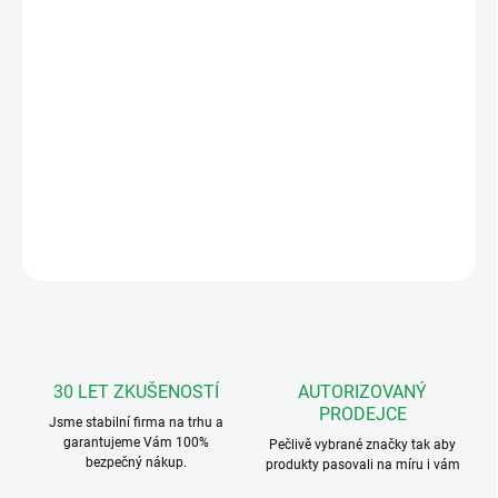
MOŽNOSTI
DORUČENÍ
−
+
Přidat do košíku
4FY 110 25.5 VIDEOSADA BUS pro 1 účastníka (inox-nerez)
DETAILNÍ INFORMACE
ZEPTAT SE
HLÍDAT
30 LET ZKUŠENOSTÍ
AUTORIZOVANÝ
PRODEJCE
Jsme stabilní firma na trhu a
garantujeme Vám 100%
Pečlivě vybrané značky tak aby
bezpečný nákup.
produkty pasovali na míru i vám