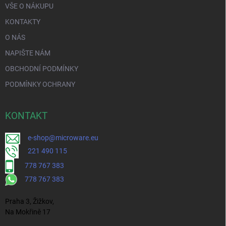
VŠE O NÁKUPU
KONTAKTY
O NÁS
NAPIŠTE NÁM
OBCHODNÍ PODMÍNKY
PODMÍNKY OCHRANY
KONTAKT
e-shop@microware.eu
221 490 115
778 767 383
778 767 383
Praha 3, Žižkov,
Na Mokřině 17