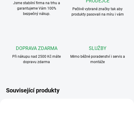
PRODEJCE
Jsme stabilní firma na trhu a
garantujeme Vám 100%
Pečlivě vybrané značky tak aby
bezpečný nákup.
produkty pasovali na míru i vám
DOPRAVA ZDARMA
SLUŽBY
Při nákupu nad 2500 Kč máte
Mimo běžné poradenství i servis a
dopravu zdarma
montáže
Související produkty
VT-D-70-DPW
VFC-1-R-ZAP
ZDARMA
ZDARMA