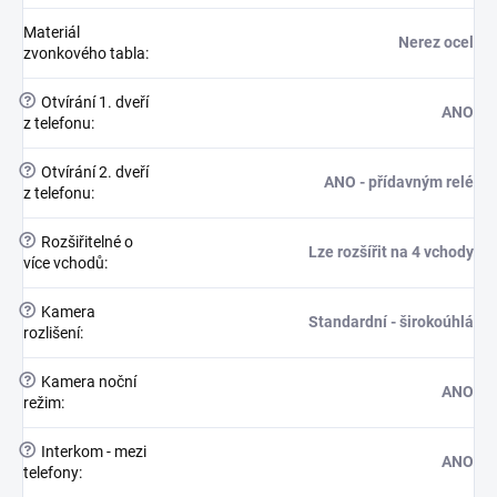
Materiál
Nerez ocel
zvonkového tabla
:
?
Otvírání 1. dveří
ANO
z telefonu
:
?
Otvírání 2. dveří
ANO - přídavným relé
z telefonu
:
?
Rozšiřitelné o
Lze rozšířit na 4 vchody
více vchodů
:
?
Kamera
Standardní - širokoúhlá
rozlišení
:
?
Kamera noční
ANO
režim
:
?
Interkom - mezi
ANO
telefony
: