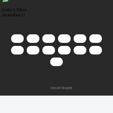
Praha 3, Žižkov,
Na Mokřině 17
Vytvořil Shoptet