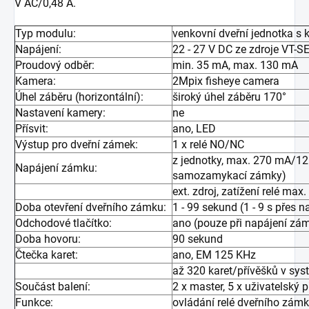
V AC/0,48 A.
Typ modulu:
venkovní dveřní jednotka s
Napájení:
22 - 27 V DC ze zdroje VT-
Proudový odběr:
min. 35 mA, max. 130 mA
Kamera:
2Mpix fisheye camera
Úhel záběru (horizontální):
široký úhel záběru 170°
Nastavení kamery:
ne
Přísvit:
ano, LED
Výstup pro dveřní zámek:
1 x relé NO/NC
z jednotky, max. 270 mA/12
Napájení zámku:
samozamykací zámky)
ext. zdroj, zatížení relé ma
Doba otevření dveřního zámku:
1 - 99 sekund (1 - 9 s přes n
Odchodové tlačítko:
ano (pouze při napájení zám
Doba hovoru:
90 sekund
Čtečka karet:
ano, EM 125 KHz
až 320 karet/přívěšků v sy
Součást balení:
2 x master, 5 x uživatelský 
Funkce:
ovládání relé dveřního zám