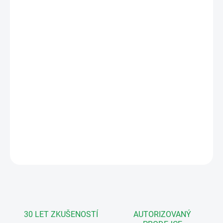
MŮŽEME
DORUČIT DO:
12.8.2026
MOŽNOSTI
DORUČENÍ
−
+
Přidat do košíku
Sada venkovní jednotky s kamerou a se čtečkou čipů
, wifi
videotelefonu
a zdroje
.
DETAILNÍ INFORMACE
ZEPTAT SE
HLÍDAT
30 LET ZKUŠENOSTÍ
AUTORIZOVANÝ