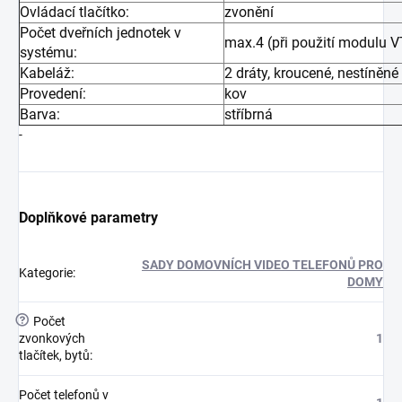
Ovládací tlačítko:
zvonění
Počet dveřních jednotek v
max.4 (při použití modulu 
systému:
Kabeláž:
2 dráty, kroucené, nestíněné
Provedení:
kov
Barva:
stříbrná
-
Doplňkové parametry
SADY DOMOVNÍCH VIDEO TELEFONŮ PRO
Kategorie
:
DOMY
?
Počet
zvonkových
1
tlačítek, bytů
:
Počet telefonů v