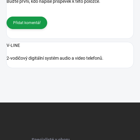
Buďte první, kdo napíše příspěvek k této položce.
Přidat komentář
V-LINE
2-vodičový digitální systém audio a video telefonů.
Z
á
p
a
t
í
Specialisté v oboru