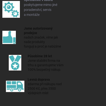
poskytujeme mimo jiné
poradenství, servis
a montáže
Jsme autorizovaný
prodejce
našich značek, víme jak
naše produkty
fungují a proč je nabízíme
Působíme 28 let
Jsme stabilní firma na
trhu a
garantujeme Vám
100% bezpečný nákup.
Levná doprava
zdarma při nákupu nad
2500 Kč, přes 3500
výdejních míst