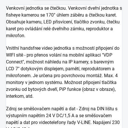
Venkovní jednotka se čtečkou. Venkovní dveřní jednotka s
fisheye kamerou se 170° úhlem záběru a čtečkou karet.
Obsahuje kameru, LED přisvícení, tlačítko zvonku, čtečku
karet pro ovládání relé dveřního zámku, reproduktor a
mikrofon.
Vnitřní handsfree video jednotka s možností připojení do
WIFI sítě - pro přenos volání na mobilní aplikaci "VDP
Connect", možnost náhledu na IP kamery, s barevným
LCD 7" dotykovým displejem, pamětí, reproduktorem a
mikrofonem. Je určena pro povrchovou montáž. Max. 4
monitory v jednom systému. Možnost připojení tlačítka
zvonku od bytových dveří, PiP funkce (obraz v obraze),
interkom, atd.
Zdroj se směšovačem napětí a dat - Zdroj na DIN lištu s
výstupním napětím 24 V DC/1,5 A a se směšovačem
napětí a dat pro videotelefony řady V-LINE. Napájení 230