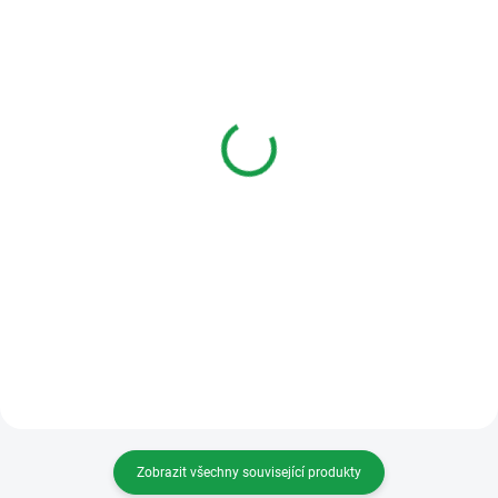
SKLADEM
SKLADEM DO TÝDNE
VT-D-70-DPW vnitřní
V-LINE VFC-1-R-ZAP
WIFI 7" LCD videotelefon
venkovní 1tl. jednotka se
čtečkou - zápustná
5 615 Kč
4 949 Kč
Do košíku
Do košíku
Vnitřní handsfree video jednotka
s možností připojení do WIFI sítě -
VFC-1-R-ZAP venkovní 1tl.
pro přenos volání na mobilní
jednotka se čtečkou - zápustná
aplikaci
Zobrazit všechny související produkty