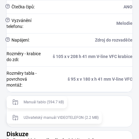
?
Čtečka čipů
:
ANO
?
Vyzvánění
Melodie
telefonu
:
?
Napájení
:
Zdroj do rozvaděče
Rozměry - krabice
š 105 x v 208 h 41 mm V-line VFC krabice
do zdi
:
Rozměry tabla -
povrchová
š 95 x v 180 x h 41 mm V-line VFC
montáž
:
Manuál tablo (594.7 kB)
Uživatelský manuál VIDEOTELEFON (2.2 MB)
Diskuze