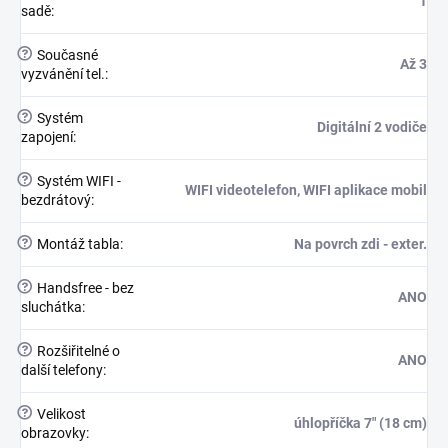
1
sadě
:
?
Současné
Až 3
vyzvánění tel.
:
?
Systém
Digitální 2 vodiče
zapojení
:
?
Systém WIFI -
WIFI videotelefon, WIFI aplikace mobil
bezdrátový
:
?
Montáž tabla
:
Na povrch zdi - exter.
?
Handsfree - bez
ANO
sluchátka
:
?
Rozšiřitelné o
ANO
další telefony
:
?
Velikost
úhlopříčka 7" (18 cm)
obrazovky
: