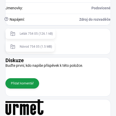
Jmenovky
:
Podsvícené
?
Napájení
:
Zdroj do rozvaděče
Leták 754 05 (126.1 kB)
Návod 754 05 (1.5 MB)
Diskuze
Buďte první, kdo napíše příspěvek k této položce.
Přidat komentář