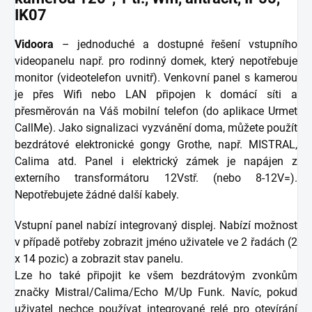
IK07
Vidoora
– jednoduché a dostupné řešení vstupního
videopanelu např. pro rodinný domek, který nepotřebuje
monitor (videotelefon uvnitř). Venkovní panel s kamerou
je přes Wifi nebo LAN připojen k domácí síti a
přesměrován na Váš mobilní telefon (do aplikace Urmet
CallMe). Jako signalizaci vyzvánění doma, můžete použít
bezdrátové elektronické gongy Grothe, např. MISTRAL,
Calima atd. Panel i elektrický zámek je napájen z
externího transformátoru 12Vstř. (nebo 8-12V=).
Nepotřebujete žádné další kabely.
Vstupní panel nabízí integrovaný displej. Nabízí možnost
v případě potřeby zobrazit jméno uživatele ve 2 řadách (2
x 14 pozic) a zobrazit stav panelu.
Lze ho také připojit ke všem bezdrátovým zvonkům
značky Mistral/Calima/Echo M/Up Funk. Navíc, pokud
uživatel nechce používat integrované relé pro otevírání