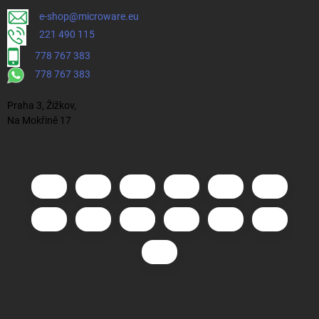
e-shop@microware.eu
221 490 115
778 767 383
778 767 383
Praha 3, Žižkov,
Na Mokřině 17