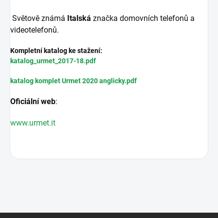
Světově známá
Italská
značka domovních telefonů a
videotelefonů.
Kompletní katalog ke stažení:
katalog_urmet_2017-18.pdf
katalog komplet Urmet 2020 anglicky.pdf
Oficiální web
:
www.urmet.it
Z