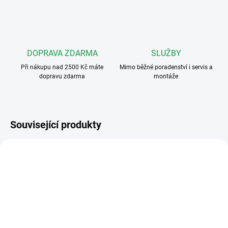
DOPRAVA ZDARMA
SLUŽBY
Při nákupu nad 2500 Kč máte
Mimo běžné poradenství i servis a
dopravu zdarma
montáže
Související produkty
75421
43611
DOSTUPNOST DO DVOU TÝDNŮ
DOSTUPNOST DO DVOU TÝDNŮ