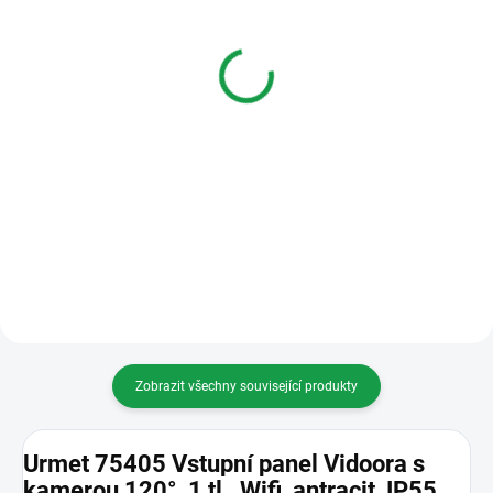
Urmet 75421 Adaptér s
Urmet 43611 Mobilní
úhlem 15°, Vidoora
bezdrátový domovní
zvonek CALIMA 200
613 Kč
1 Kč
Do košíku
Do košíku
Urmet 75421 Adaptér s úhlem
15°, Vidoora
Calima 200 Mobilní bezdrátový
domovní zvonek
Zobrazit všechny související produkty
Urmet 75405 Vstupní panel Vidoora s
kamerou 120°, 1 tl., Wifi, antracit, IP55,