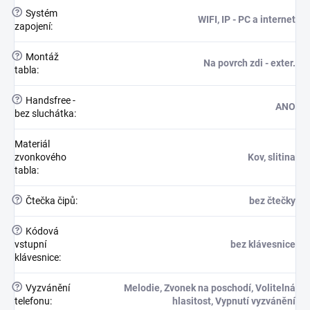
?
Systém
WIFI, IP - PC a internet
zapojení
:
?
Montáž
Na povrch zdi - exter.
tabla
:
?
Handsfree -
ANO
bez sluchátka
:
Materiál
zvonkového
Kov, slitina
tabla
:
?
Čtečka čipů
:
bez čtečky
?
Kódová
vstupní
bez klávesnice
klávesnice
:
?
Vyzvánění
Melodie, Zvonek na poschodí, Volitelná
telefonu
:
hlasitost, Vypnutí vyzvánění