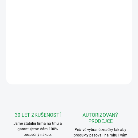
MOŽNOSTI
DORUČENÍ
−
+
Přidat do košíku
Urmet 75405 Vstupní panel Vidoora s
kamerou 120°, 1 tl., Wifi, antracit, IP55, IK07
DETAILNÍ INFORMACE
ZEPTAT SE
HLÍDAT
30 LET ZKUŠENOSTÍ
AUTORIZOVANÝ
PRODEJCE
Jsme stabilní firma na trhu a
garantujeme Vám 100%
Pečlivě vybrané značky tak aby
bezpečný nákup.
produkty pasovali na míru i vám