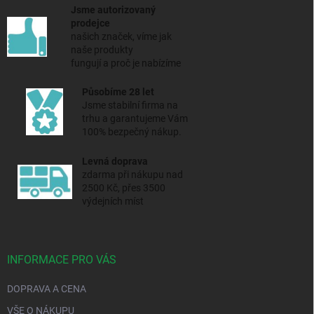
Jsme autorizovaný
prodejce
našich značek, víme jak
naše produkty
fungují a proč je nabízíme
Působíme 28 let
Jsme stabilní firma na
trhu a
garantujeme Vám
100% bezpečný nákup.
Levná doprava
zdarma při nákupu nad
2500 Kč, přes 3500
výdejních míst
INFORMACE PRO VÁS
DOPRAVA A CENA
VŠE O NÁKUPU