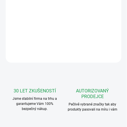
−
+
Přidat do košíku
Hlavní část domovního telefonu VDS 3390 (bez sluchátka) -
náhradní díl.
DETAILNÍ INFORMACE
ZEPTAT SE
HLÍDAT
30 LET ZKUŠENOSTÍ
AUTORIZOVANÝ
PRODEJCE
Jsme stabilní firma na trhu a
garantujeme Vám 100%
Pečlivě vybrané značky tak aby
bezpečný nákup.
produkty pasovali na míru i vám