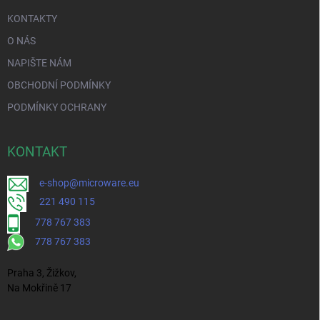
KONTAKTY
O NÁS
NAPIŠTE NÁM
OBCHODNÍ PODMÍNKY
PODMÍNKY OCHRANY
KONTAKT
e-shop@microware.eu
221 490 115
778 767 383
778 767 383
Praha 3, Žižkov,
Na Mokřině 17