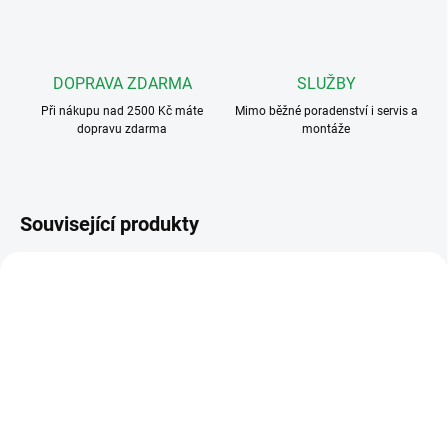
DOPRAVA ZDARMA
SLUŽBY
Při nákupu nad 2500 Kč máte
Mimo běžné poradenství i servis a
dopravu zdarma
montáže
Související produkty
1122/60
1722/58
ZDARMA
SKLADEM
NEDOSTUPNÉ