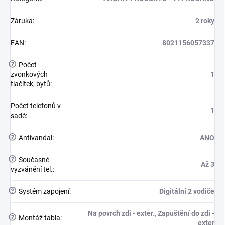
Záruka
:
2 roky
EAN
:
8021156057337
?
Počet
zvonkových
1
tlačítek, bytů
:
Počet telefonů v
1
sadě
:
?
Antivandal
:
ANO
?
Současné
Až 3
vyzvánění tel.
:
?
Systém zapojení
:
Digitální 2 vodiče
Na povrch zdi - exter., Zapuštění do zdi -
?
Montáž tabla
:
exter