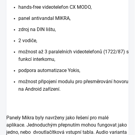
hands-free videotelefon CX MODO,
panel antivandal MIKRA,
zdroj na DIN lištu,
2 vodiče,
možnost až 3 paralelních videotelefonů (1722/87) s
funkcí inter­komu,
podpora automatizace Yokis,
možnost připojení modulu pro pře­směrování hovoru
na Android zařízení.
Panely Mikra byly navrženy jako řešení pro malé
aplikace. Jednoduchým přepnutím mohou fungovat jako
jedno, nebo dvoutlačítková vstupní tabla. Audio varianta