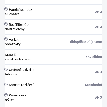
?
Handsfree - bez
ANO
sluchátka
:
?
Rozšiřitelné o
ANO
další telefony
:
?
Velikost
úhlopříčka 7" (18 cm)
obrazovky
:
Materiál
Kov, slitina
zvonkového tabla
:
?
Otvírání 1. dveří z
ANO
telefonu
:
?
Kamera rozlišení
:
Standardní
?
Kamera noční
ANO
režim
: