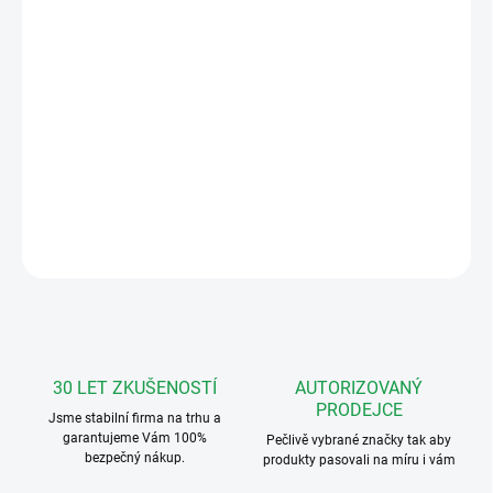
Měrná
NEDOSTUPNÉ
cena:
MOŽNOSTI
DORUČENÍ
Urmet 1722/85 Souprava barevného 7" videotel. pro 1 účast.,
digitální, dvouvodičová, videotel. cxMODO handsfree, panel
MIKRA
DETAILNÍ INFORMACE
ZEPTAT SE
HLÍDAT
30 LET ZKUŠENOSTÍ
AUTORIZOVANÝ
PRODEJCE
Jsme stabilní firma na trhu a
garantujeme Vám 100%
Pečlivě vybrané značky tak aby
bezpečný nákup.
produkty pasovali na míru i vám