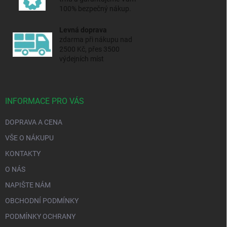
100% bezpečný nákup.
Levná doprava
zdarma při nákupu nad
2500 Kč, přes 3500
výdejních míst
INFORMACE PRO VÁS
DOPRAVA A CENA
VŠE O NÁKUPU
KONTAKTY
O NÁS
NAPIŠTE NÁM
OBCHODNÍ PODMÍNKY
PODMÍNKY OCHRANY