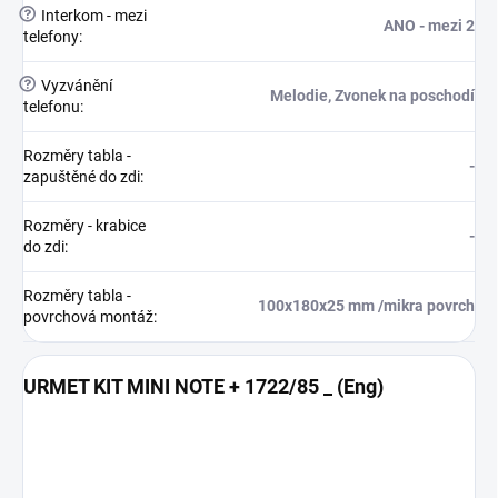
?
Interkom - mezi
ANO - mezi 2
telefony
:
?
Vyzvánění
Melodie, Zvonek na poschodí
telefonu
:
Rozměry tabla -
-
zapuštěné do zdi
:
Rozměry - krabice
-
do zdi
:
Rozměry tabla -
100x180x25 mm /mikra povrch
povrchová montáž
:
URMET KIT MINI NOTE + 1722/85 _ (Eng)