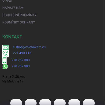
O NÁS
NAPIŠTE NÁM
OBCHODNÍ PODMÍNKY
PODMÍNKY OCHRANY
KONTAKT
e-shop@microware.eu
221 490 115
778 767 383
778 767 383
Praha 3, Žižkov,
Na Mokřině 17