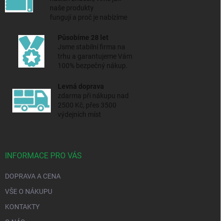
naše produkty
fungují a proč je nabízíme
Působíme 28 let
Jsme stabilní firma na
trhu a
garantujeme Vám
100% bezpečný nákup.
Levná doprava
zdarma při nákupu nad
2500 Kč, přes 3500
výdejních míst
INFORMACE PRO VÁS
DOPRAVA A CENA
VŠE O NÁKUPU
KONTAKTY