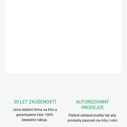
10 293 Kč bez DPH
Měrná
NEDOSTUPNÉ
cena:
MOŽNOSTI
DORUČENÍ
Urmet 1722/84 Souprava barevného videotel. pro 2 účastníky,
digitální, dvouvodičová, videotel. MIRO handsfree, panel MIKRA
DETAILNÍ INFORMACE
ZEPTAT SE
HLÍDAT
30 LET ZKUŠENOSTÍ
AUTORIZOVANÝ
PRODEJCE
Jsme stabilní firma na trhu a
garantujeme Vám 100%
Pečlivě vybrané značky tak aby
bezpečný nákup.
produkty pasovali na míru i vám