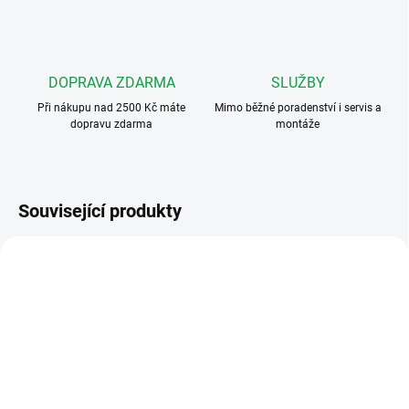
DOPRAVA ZDARMA
SLUŽBY
Při nákupu nad 2500 Kč máte
Mimo běžné poradenství i servis a
dopravu zdarma
montáže
Související produkty
1122/60
1722/83
ZDARMA
SKLADEM
NEDOSTUPNÉ