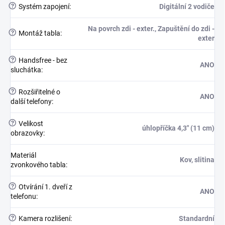
?
Systém zapojení
:
Digitální 2 vodiče
Na povrch zdi - exter., Zapuštění do zdi -
?
Montáž tabla
:
exter
?
Handsfree - bez
ANO
sluchátka
:
?
Rozšiřitelné o
ANO
další telefony
:
?
Velikost
úhlopříčka 4,3" (11 cm)
obrazovky
:
Materiál
Kov, slitina
zvonkového tabla
:
?
Otvírání 1. dveří z
ANO
telefonu
:
?
Kamera rozlišení
:
Standardní