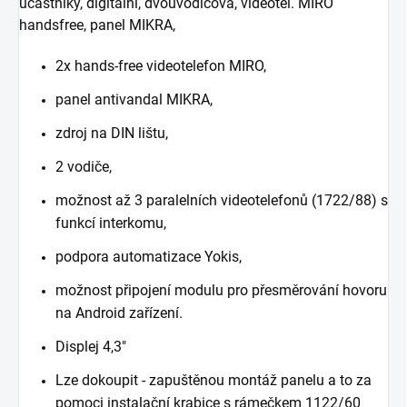
účastníky, digitální, dvouvodičová, videotel. MIRO
handsfree, panel MIKRA,
2x hands-free videotelefon MIRO,
panel antivandal MIKRA,
zdroj na DIN lištu,
2 vodiče,
možnost až 3 paralelních videotelefo­nů (1722/88) s
funkcí interkomu,
pod­pora automatizace Yokis,
možnost při­pojení modulu pro přesměrování hovoru
na Android zařízení.
Displej 4,3"
Lze dokoupit - zapuštěnou montáž panelu a to za
pomoci instalační krabice s rámečkem 1122/60