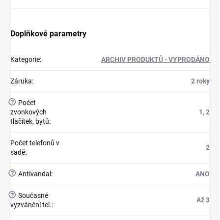
Doplňkové parametry
Kategorie
:
ARCHIV PRODUKTŮ - VYPRODÁNO
Záruka
:
2 roky
?
Počet
zvonkových
1, 2
tlačítek, bytů
:
Počet telefonů v
2
sadě
:
?
Antivandal
:
ANO
?
Současné
Až 3
vyzvánění tel.
: