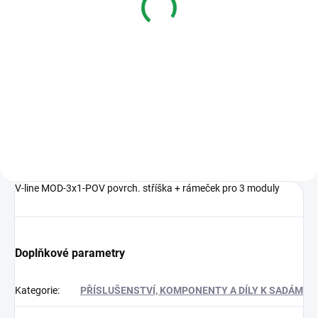
přístupovou klávesnicí
s přístupovou klávesnicí
12 938 Kč
9 047 Kč
Do košíku
Do košíku
Video sada pro 1-4 byty s
Audio sada pro 1-4 byty s
přístupovou klávesnicí
přístupovou klávesnicí
V-line MOD-3x1-POV povrch. stříška + rámeček pro 3 moduly
Doplňkové parametry
Kategorie
:
PŘÍSLUŠENSTVÍ, KOMPONENTY A DÍLY K SADÁM