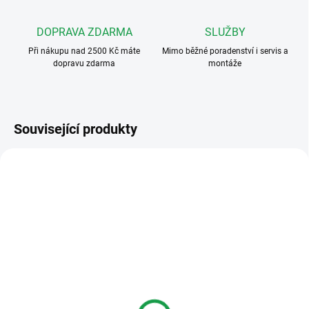
DOPRAVA ZDARMA
SLUŽBY
Při nákupu nad 2500 Kč máte
Mimo běžné poradenství i servis a
dopravu zdarma
montáže
Související produkty
VÝHODNÉ ⛭
VÝHODNÉ ⛭
VH-MOD-VK-1
VH-MOD-AK-3
VÍCE DRUHŮ TEL.
I VÍCE VCHODŮ
I VÍCE VCHODŮ
ZDARMA
ZDARMA
SKLADEM
SKLADEM DO 3 - 10 DNÍ
V-LINE VH-MOD-VK-1
V-LINE VH-MOD-AK-3
video sada pro 1-4 byty s
Audio sada pro 1-4 byty