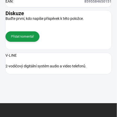
EAN
:
8595584650151
Diskuze
Buďte první, kdo napíše příspěvek k této položce.
Přidat komentář
V-LINE
2-vodičový digitální systém audio a video telefonů.
Z
á