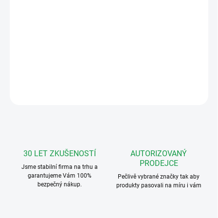
−
+
Přidat do košíku
V-line MOD-3x1-POV povrch. stříška + rámeček pro 3 moduly
DETAILNÍ INFORMACE
ZEPTAT SE
HLÍDAT
30 LET ZKUŠENOSTÍ
AUTORIZOVANÝ
PRODEJCE
Jsme stabilní firma na trhu a
garantujeme Vám 100%
Pečlivě vybrané značky tak aby
bezpečný nákup.
produkty pasovali na míru i vám