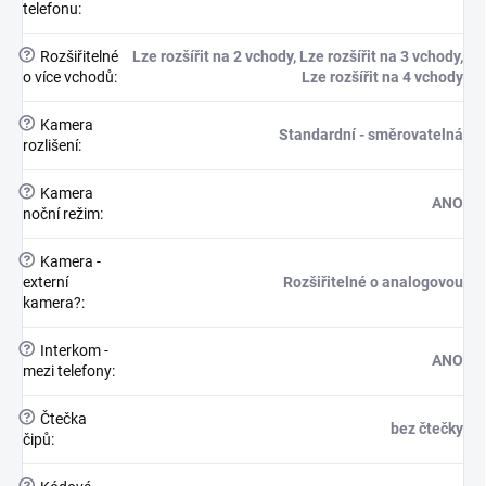
telefonu
:
?
Rozšiřitelné
Lze rozšířit na 2 vchody, Lze rozšířit na 3 vchody,
o více vchodů
:
Lze rozšířit na 4 vchody
?
Kamera
Standardní - směrovatelná
rozlišení
:
?
Kamera
ANO
noční režim
:
?
Kamera -
externí
Rozšiřitelné o analogovou
kamera?
:
?
Interkom -
ANO
mezi telefony
:
?
Čtečka
bez čtečky
čipů
:
?