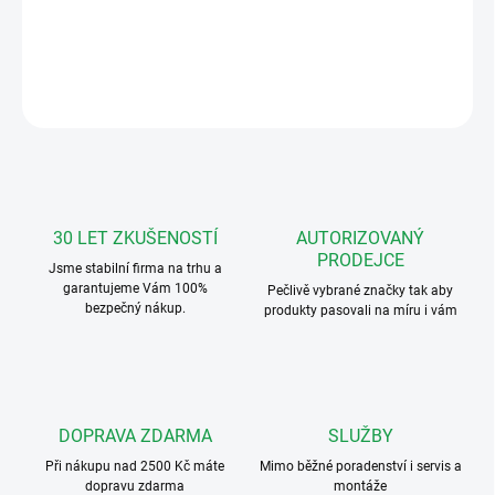
PIN klávesnice
DETAILNÍ INFORMACE
ZEPTAT SE
HLÍDAT
30 LET ZKUŠENOSTÍ
AUTORIZOVANÝ
PRODEJCE
Jsme stabilní firma na trhu a
garantujeme Vám 100%
Pečlivě vybrané značky tak aby
bezpečný nákup.
produkty pasovali na míru i vám
DOPRAVA ZDARMA
SLUŽBY
Při nákupu nad 2500 Kč máte
Mimo běžné poradenství i servis a
dopravu zdarma
montáže