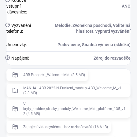
Kódová
vstupní
ANO
klávesnice
:
?
Vyzvánění
Melodie, Zvonek na poschodí, Volitelná
telefonu
:
hlasitost, Vypnutí vyzvánění
Jmenovky
:
Podsvícené, Snadná výměna (sklíčko)
?
Napájení
:
Zdroj do rozvaděče
ABB-Prospekt_Welcome-Midi (3.5 MB)
MANUAL ABB 2022-N-Funkcni_moduly-ABB_Welcome_M_v1
(2.3 MB)
V-
kryty_krabice_strisky_moduly_Welcome_Midi_platform_135_v1-
2 (4.5 MB)
Zapojení videosystému - bez rozbočovačů (16.6 kB)