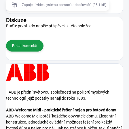
Zapojení videosystému pomocí rozbočovačů (35.1 kB)
Diskuze
Buďte první, kdo napíše příspěvek k této položce.
Přidat komentář
ABB je přední světovou společností na poli průmyslových
technologií, jejíž počátky sahají do roku 1883.
ABB-Welcome Midi - praktické řešení nejen pro bytové domy
ABB-Welcome Midi potěší každého obyvatele domu. Elegantní
konstrukce, jednoduché ovládání, možnost řešení pro každý
bytový dům a ne jen pro něj. Jak po stránce funkční, tak i finanční.