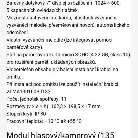
Barevný dotykový 7“ displej s rozlišením 1024 × 600.
5 kapacitních ovládacích tlačítek.
Možnost nastavení interkomu, hlasitosti vyzvánění,
vyzváněcí melodie, přesměrování hovorů, automatického
odemčení.
Vlastní vyzváněcí melodie (lze integrovat pomocí
paměťové karty).
Slot na paměťovou kartu micro SDHC (4-32 GB, class 10)
pro rozšíření paměti ukládaných obrázků.
Videotelefon obsahuje v balení instalační krabici na
omítku.
Při instalaci pod omítku lze použít instalační krabici
2TMA130160B0133.
Počet jednotek spotřeby: 11
Rozměry (v × š × h): 162,3 × 198,5 × 17 mm
Stupeň krytí: IP 30
Pracovní teplota: –10 °C až +55 °C
Modul hlasový/kamerový (135