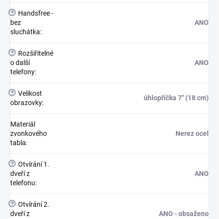
?
Handsfree -
bez
ANO
sluchátka
:
?
Rozšiřitelné
o další
ANO
telefony
:
?
Velikost
úhlopříčka 7" (18 cm)
obrazovky
:
Materiál
zvonkového
Nerez ocel
tabla
:
?
Otvírání 1.
dveří z
ANO
telefonu
:
?
Otvírání 2.
dveří z
ANO - obsaženo