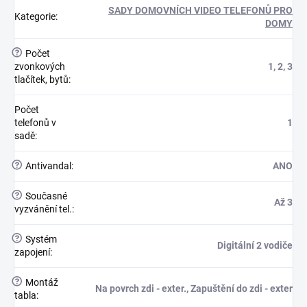
SADY DOMOVNÍCH VIDEO TELEFONŮ PRO
Kategorie
:
DOMY
?
Počet
zvonkových
1, 2, 3
tlačítek, bytů
:
Počet
telefonů v
1
sadě
:
?
Antivandal
:
ANO
?
Současné
Až 3
vyzvánění tel.
:
?
Systém
Digitální 2 vodiče
zapojení
:
?
Montáž
Na povrch zdi - exter., Zapuštění do zdi - exter
tabla
: