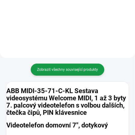
Domovní videotelefon, 4,3",
Nový 4,3" videotelefon s Wi-Fi
hands-free, bílá
funkcí pro ABB-Welcome Midi
Zobrazit všechny související produkty
ABB MIDI-35-71-C-KL Sestava
videosystému Welcome MIDI, 1 až 3 byty
7. palcový videotelefon s volbou dalších,
čtečka čipů, PIN klávesnice
Videotelefon domovní 7", dotykový