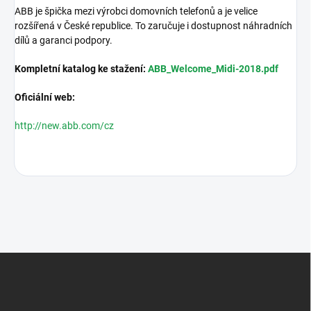
ABB je špička mezi výrobci domovních telefonů a je velice
rozšířená v České republice. To zaručuje i dostupnost náhradních
dílů a garanci podpory.
Kompletní katalog ke stažení:
ABB_Welcome_Midi-2018.pdf
Oficiální web:
http://new.abb.com/cz
Z
á
p
a