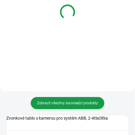
1 147 Kč
711 Kč
Do košíku
Do košíku
Modul spínací, vestavný - relé
2TMA210010A0016 Krycí stříška,
velikost 1/2, ABB-Welcome Midi
Zobrazit všechny související produkty
Zvonkové tablo s kamerou pro systém ABB, 2-4tlačítka