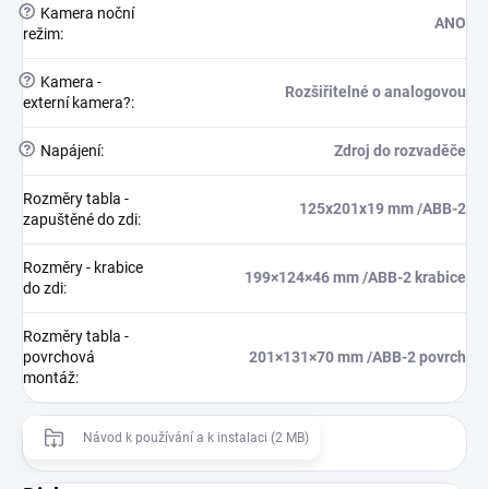
?
Kamera noční
ANO
režim
:
?
Kamera -
Rozšiřitelné o analogovou
externí kamera?
:
?
Napájení
:
Zdroj do rozvaděče
Rozměry tabla -
125x201x19 mm /ABB-2
zapuštěné do zdi
:
Rozměry - krabice
199×124×46 mm /ABB-2 krabice
do zdi
:
Rozměry tabla -
povrchová
201×131×70 mm /ABB-2 povrch
montáž
:
Návod k používání a k instalaci (2 MB)