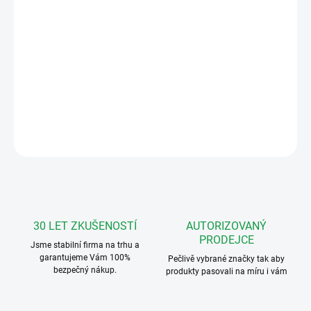
−
+
Přidat do košíku
Zvonkové tablo s kamerou pro
systém ABB, 2-4tlačítka
DETAILNÍ INFORMACE
ZEPTAT SE
HLÍDAT
30 LET ZKUŠENOSTÍ
AUTORIZOVANÝ
PRODEJCE
Jsme stabilní firma na trhu a
garantujeme Vám 100%
Pečlivě vybrané značky tak aby
bezpečný nákup.
produkty pasovali na míru i vám