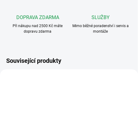
DOPRAVA ZDARMA
SLUŽBY
Při nákupu nad 2500 Kč máte
Mimo běžné poradenství i servis a
dopravu zdarma
montáže
Související produkty
2TMA210160B0002
2TMA210010A0016
DOSTUPNOST DO DVOU TÝDNŮ
SKLADEM
ABB M2305 Modul
ABB 2TMA210010A0016
spínací, vestavný - relé
Krycí stříška, velikost 1/2