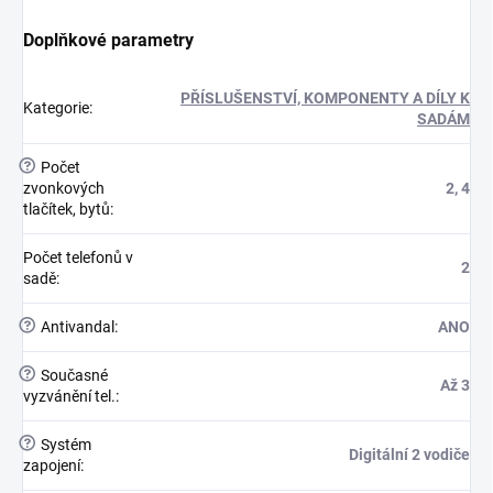
Doplňkové parametry
PŘÍSLUŠENSTVÍ, KOMPONENTY A DÍLY K
Kategorie
:
SADÁM
?
Počet
zvonkových
2, 4
tlačítek, bytů
:
Počet telefonů v
2
sadě
:
?
Antivandal
:
ANO
?
Současné
Až 3
vyzvánění tel.
:
?
Systém
Digitální 2 vodiče
zapojení
: