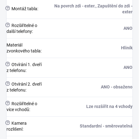
Na povrch zdi - exter., Zapuštění do zdi -
?
Montáž tabla
:
exter
?
Rozšiřitelné o
ANO
další telefony
:
Materiál
Hliník
zvonkového tabla
:
?
Otvírání 1. dveří
ANO
z telefonu
:
?
Otvírání 2. dveří
ANO - obsaženo
z telefonu
:
?
Rozšiřitelné o
Lze rozšířit na 4 vchody
více vchodů
:
?
Kamera
Standardní - směrovatelná
rozlišení
: