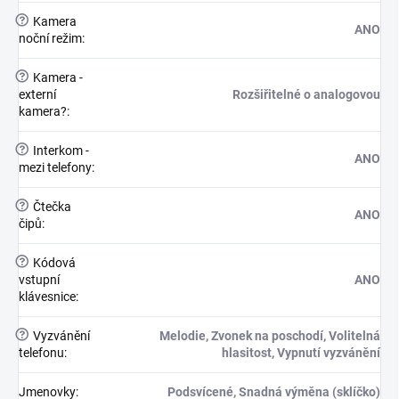
?
Kamera
ANO
noční režim
:
?
Kamera -
externí
Rozšiřitelné o analogovou
kamera?
:
?
Interkom -
ANO
mezi telefony
:
?
Čtečka
ANO
čipů
:
?
Kódová
vstupní
ANO
klávesnice
:
?
Vyzvánění
Melodie, Zvonek na poschodí, Volitelná
telefonu
:
hlasitost, Vypnutí vyzvánění
Jmenovky
:
Podsvícené, Snadná výměna (sklíčko)