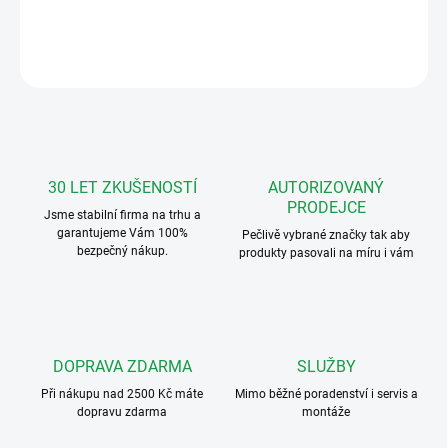
DETAILNÍ INFORMACE
ZEPTAT SE
HLÍDAT
30 LET ZKUŠENOSTÍ
AUTORIZOVANÝ
PRODEJCE
Jsme stabilní firma na trhu a
garantujeme Vám 100%
Pečlivě vybrané značky tak aby
bezpečný nákup.
produkty pasovali na míru i vám
DOPRAVA ZDARMA
SLUŽBY
Při nákupu nad 2500 Kč máte
Mimo běžné poradenství i servis a
dopravu zdarma
montáže