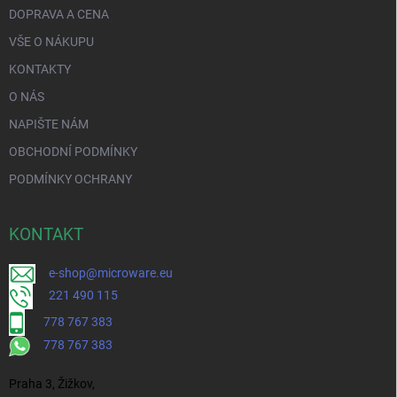
DOPRAVA A CENA
VŠE O NÁKUPU
KONTAKTY
O NÁS
NAPIŠTE NÁM
OBCHODNÍ PODMÍNKY
PODMÍNKY OCHRANY
KONTAKT
e-shop@microware.eu
221 490 115
778 767 383
778 767 383
Praha 3, Žižkov,