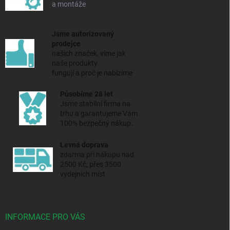
a montáže
Jsme autorizovaný
prodejce
našich značek, víme jak
naše produkty
fungují a proč je nabízíme
Působíme 28 let
Jsme stabilní firma na
trhu a
garantujeme Vám
100% bezpečný nákup.
Levná doprava
zdarma při nákupu nad
2500 Kč, přes 3500
výdejních míst
INFORMACE PRO VÁS