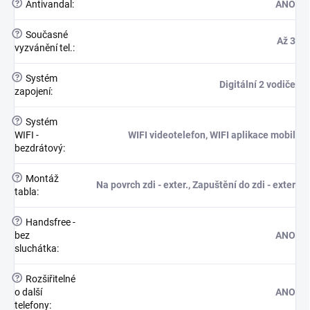
?
Antivandal
:
ANO
?
Současné
Až 3
vyzvánění tel.
:
?
Systém
Digitální 2 vodiče
zapojení
:
?
Systém
WIFI -
WIFI videotelefon, WIFI aplikace mobil
bezdrátový
:
?
Montáž
Na povrch zdi - exter., Zapuštění do zdi - exter
tabla
:
?
Handsfree -
bez
ANO
sluchátka
:
?
Rozšiřitelné
o další
ANO
telefony
: