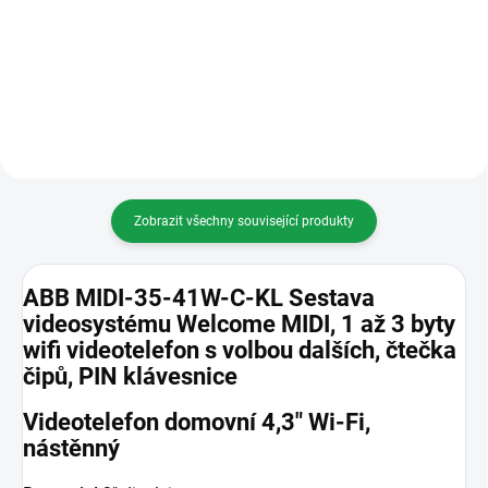
hands-free, bílá
nástěnný
Zobrazit všechny související produkty
ABB MIDI-35-41W-C-KL Sestava
videosystému Welcome MIDI, 1 až 3 byty
wifi videotelefon s volbou dalších, čtečka
čipů, PIN klávesnice
Videotelefon domovní 4,3" Wi-Fi,
nástěnný