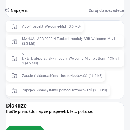
?
Napájení
:
Zdroj do rozvaděče
ABB-Prospekt_Welcome-Midi (3.5 MB)
MANUAL ABB 2022-N-Funkcni_moduly-ABB_Welcome_M_v1
(2.3 MB)
V-
kryty_krabice_strisky_moduly_Welcome_Midi_platform_135_v1-
2 (4.5 MB)
Zapojení videosystému - bez rozbočovačů (16.6 kB)
Zapojení videosystému pomocí rozbočovačů (35.1 kB)
Diskuze
Buďte první, kdo napíše příspěvek k této položce.