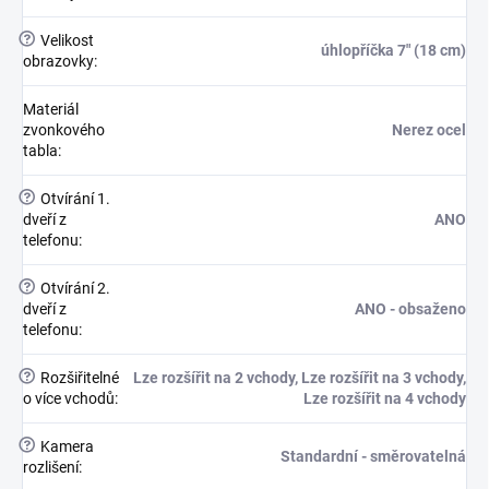
?
Velikost
úhlopříčka 7" (18 cm)
obrazovky
:
Materiál
zvonkového
Nerez ocel
tabla
:
?
Otvírání 1.
dveří z
ANO
telefonu
:
?
Otvírání 2.
dveří z
ANO - obsaženo
telefonu
:
?
Rozšiřitelné
Lze rozšířit na 2 vchody, Lze rozšířit na 3 vchody,
o více vchodů
:
Lze rozšířit na 4 vchody
?
Kamera
Standardní - směrovatelná
rozlišení
: