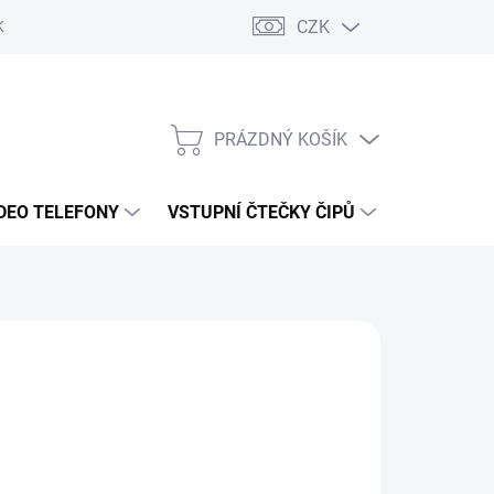
CZK
KY OCHRANY
PRÁZDNÝ KOŠÍK
NÁKUPNÍ
KOŠÍK
DEO TELEFONY
VSTUPNÍ ČTEČKY ČIPŮ
DOPRAVA 
6 Kč
/ ks