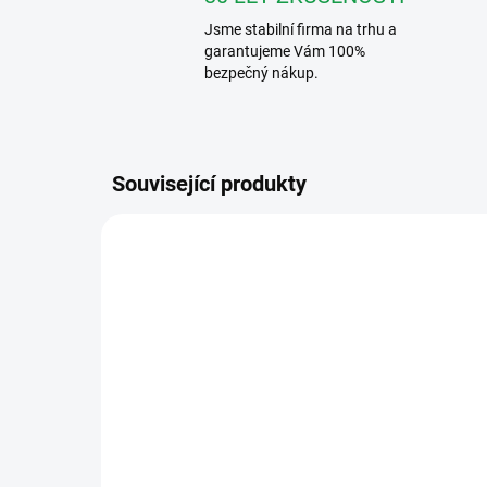
Jsme stabilní firma na trhu a
garantujeme Vám 100%
bezpečný nákup.
Související produkty
VÝHODNÉ ⛭
ART. 3101
SKLADEM
Videx ART. 3101 Domovní
AB