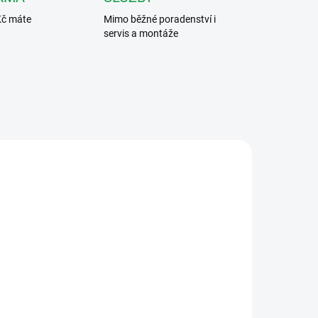
Kč máte
Mimo běžné poradenství i
servis a montáže
0002
2TMA210050A0002
ÝDNŮ
DOSTUPNOST DO DVOU TÝDNŮ
ABB 42311D Podstavec