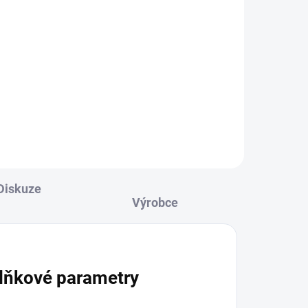
e
Varianty
Zvonkové tablo pro systém ABB,
ome
2-4tlačítka, PIN klávesnice
ava
u,
u s
Diskuze
lňkové parametry