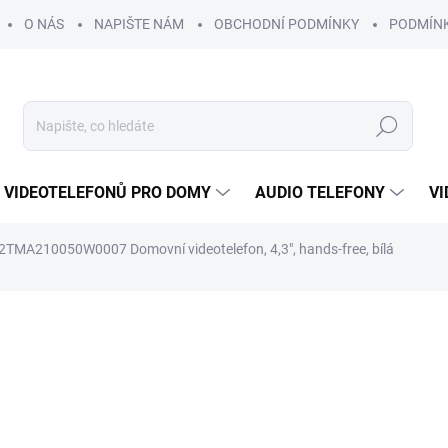
O NÁS
NAPIŠTE NÁM
OBCHODNÍ PODMÍNKY
PODMÍN
Hledat
 VIDEOTELEFONŮ PRO DOMY
AUDIO TELEFONY
VI
2TMA210050W0007 Domovní videotelefon, 4,3", hands-free, bílá
6 734 Kč
5 92
ZDARMA
4 898 Kč bez DPH
Měrná
NEDOSTUPNÉ
cena:
MOŽNOSTI DORUČENÍ