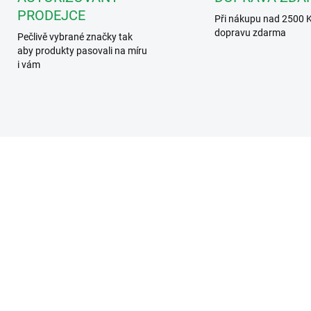
PRODEJCE
Při nákupu nad 2500 
dopravu zdarma
Pečlivě vybrané značky tak
aby produkty pasovali na míru
i vám
2TMA210050W0001
2TMA210160B
SKLADEM
DOSTUPNOST DO DVOU T
B 2TMA210050W0001
ABB M2305 Modul