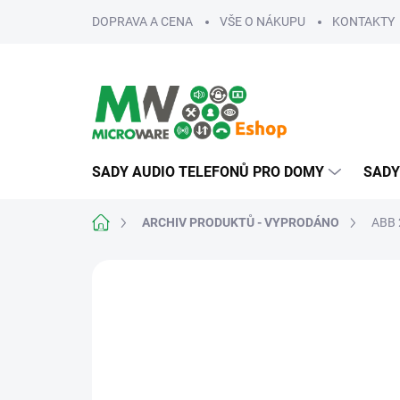
Přejít
DOPRAVA A CENA
VŠE O NÁKUPU
KONTAKTY
na
obsah
SADY AUDIO TELEFONŮ PRO DOMY
SADY
Domů
ARCHIV PRODUKTŮ - VYPRODÁNO
ABB 
ZNAČKA:
ABB