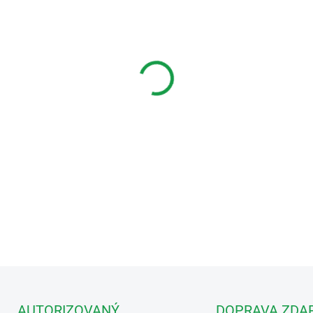
Domovní videotelefon, 4,3", h
DETAILNÍ INFORMACE
AUTORIZOVANÝ
DOPRAVA ZDA