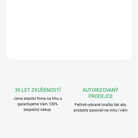
Nový 4,3" videotelefon s Wi-Fi funkcí pro
ABB-Welcome
Midi
DETAILNÍ INFORMACE
ZEPTAT SE
HLÍDAT
30 LET ZKUŠENOSTÍ
AUTORIZOVANÝ
PRODEJCE
Jsme stabilní firma na trhu a
garantujeme Vám 100%
Pečlivě vybrané značky tak aby
bezpečný nákup.
produkty pasovali na míru i vám