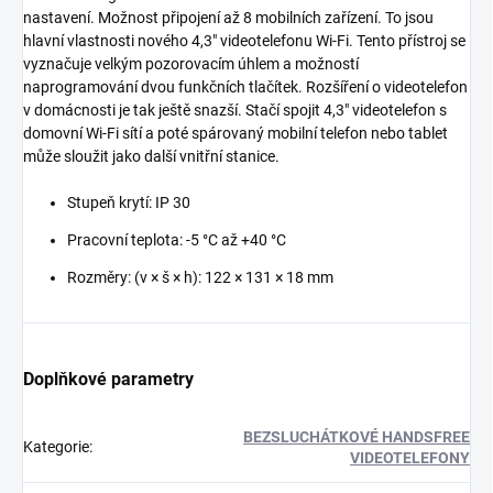
nastavení. Možnost připojení až 8 mobilních zařízení. To jsou
hlavní vlastnosti nového 4,3" videotelefonu Wi-Fi. Tento přístroj se
vyznačuje velkým pozorovacím úhlem a možností
naprogramování dvou funkčních tlačítek. Rozšíření o videotelefon
v domácnosti je tak ještě snazší. Stačí spojit 4,3" videotelefon s
domovní Wi-Fi sítí a poté spárovaný mobilní telefon nebo tablet
může sloužit jako další vnitřní stanice.
Stupeň krytí: IP 30
Pracovní teplota: -5 °C až +40 °C
Rozměry: (v × š × h): 122 × 131 × 18 mm
Doplňkové parametry
BEZSLUCHÁTKOVÉ HANDSFREE
Kategorie
:
VIDEOTELEFONY