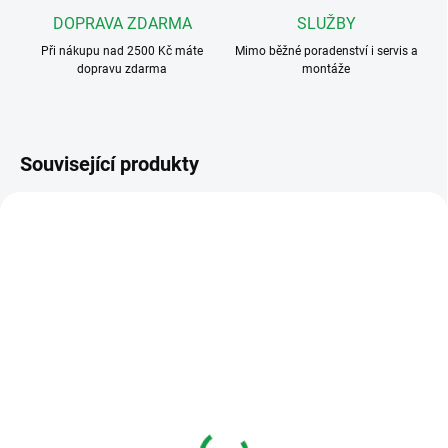
DOPRAVA ZDARMA
SLUŽBY
Při nákupu nad 2500 Kč máte
Mimo běžné poradenství i servis a
dopravu zdarma
montáže
Související produkty
VÍCE DRUHŮ TEL.
2TMA210050A0002
2TMA210310N0005 WIFI
I PRO VÍCE BYTŮ
I VÍCE VCHODŮ
ZDARMA
DOSTUPNOST DO DVOU TÝDNŮ
NEDOSTUPNÉ
ABB 42311D Podstavec
ABB 2TMA210310N0005
stolní pro domovní
WIFI sestava
videotelefon
videosystému Welcome