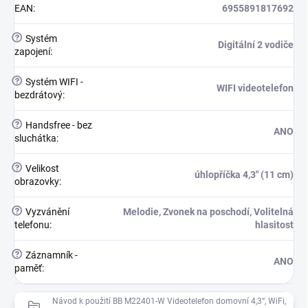
EAN
:
6955891817692
?
Systém
Digitální 2 vodiče
zapojení
:
?
Systém WIFI -
WIFI videotelefon
bezdrátový
:
?
Handsfree - bez
ANO
sluchátka
:
?
Velikost
úhlopříčka 4,3" (11 cm)
obrazovky
:
?
Vyzvánění
Melodie, Zvonek na poschodí, Volitelná
telefonu
:
hlasitost
?
Záznamník -
ANO
paměť
:
Návod k použití BB M22401-W Videotelefon domovní 4,3“, WiFi,