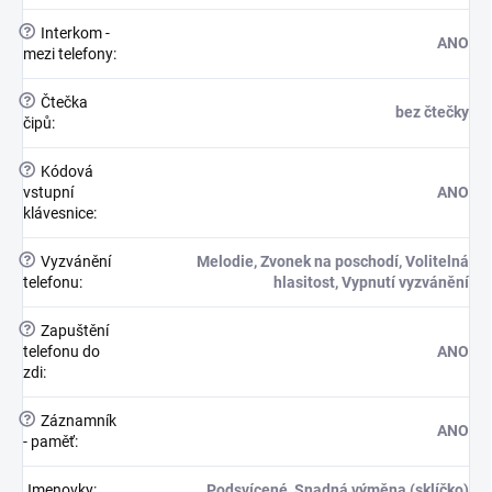
?
Interkom -
ANO
mezi telefony
:
?
Čtečka
bez čtečky
čipů
:
?
Kódová
vstupní
ANO
klávesnice
:
?
Vyzvánění
Melodie, Zvonek na poschodí, Volitelná
telefonu
:
hlasitost, Vypnutí vyzvánění
?
Zapuštění
telefonu do
ANO
zdi
:
?
Záznamník
ANO
- paměť
:
Jmenovky
:
Podsvícené, Snadná výměna (sklíčko)