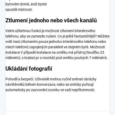
bytovém domě, aniž byste
opustili místnost.
Ztlumení jednoho nebo všech kanálů
Velmi užitečnou funkcí je možnost ztlumení interiérového
telefonu, aby se zamezilo rušení. Co je ještě fantastičtější? Můžete
volit mezi ztlumením pouze jednoho interiérového telefonu nebo
všech telefonů zapojených paralelně ve stejném bytě. Možnosti
instalace V případě instalace na omítku má přístroj tloušťku 23
milimetrů, s krabicí pr o montáž pod omítku pouhých 7 milimetrů.
Ukládání fotografií
Pohodlí a bezpečí. Uživatelé mohou ručně snímat obrázky
návštěvníků během konverzace, nebo se snímky pořizují
automaticky po zazvonění zvonku ve vaší nepřítomnosti.