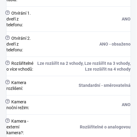
?
Otvírání 1.
dveří z
ANO
telefonu
:
?
Otvírání 2.
dveří z
ANO - obsaženo
telefonu
:
?
Rozšiřitelné
Lze rozšířit na 2 vchody, Lze rozšířit na 3 vchody,
o více vchodů
:
Lze rozšířit na 4 vchody
?
Kamera
Standardní - směrovatelná
rozlišení
:
?
Kamera
ANO
noční režim
:
?
Kamera -
externí
Rozšiřitelné o analogovou
kamera?
: