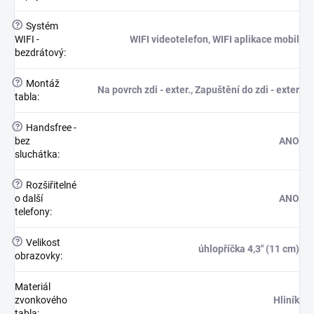
?
Systém
WIFI -
WIFI videotelefon, WIFI aplikace mobil
bezdrátový
:
?
Montáž
Na povrch zdi - exter., Zapuštění do zdi - exter
tabla
:
?
Handsfree -
bez
ANO
sluchátka
:
?
Rozšiřitelné
o další
ANO
telefony
:
?
Velikost
úhlopříčka 4,3" (11 cm)
obrazovky
:
Materiál
zvonkového
Hliník
tabla
: