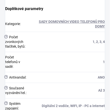
Doplňkové parametry
SADY DOMOVNÍCH VIDEO TELEFONŮ PRO
Kategorie
:
DOMY
?
Počet
zvonkových
1, 2, 3, 4
tlačítek, bytů
:
Počet
telefonů v
1
sadě
:
?
Antivandal
:
ANO
?
Současné
Až 3
vyzvánění tel.
:
?
Systém
Digitální 2 vodiče, WIFI, IP - PC a internet
zapojení
: