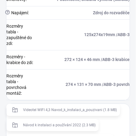
?
Napájení
:
Zdroj do rozvaděče
Rozměry
tabla -
125x274x19mm /ABB-3
zapuštěné do
zdi
:
Rozměry -
272 × 124 × 46 mm /ABB-3 krabice
krabice do zdi
:
Rozměry
tabla -
274 × 131 × 70 mm /ABB-3 povrch
povrchová
montáž
:
Videotel WIFI 4,3 Navod_k_instalaci_a_pouzivani (1.8 MB)
Návod k instalaci a používání 2022 (2.3 MB)