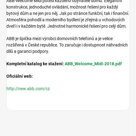
ABB-Welcome Midi potěší každého obyvatele domu. Elegantní
konstrukce, jednoduché ovládání, možnost řešení pro každý
bytový dům a ne jen pro něj. Jak po stránce funkční, tak i finanční.
Atmosféra pohodlí a moderního bydlení je zřejmá u vchodových
dveří i v každém bytě. Jednotné harmonické řešení pro celý dům.
ABB je špička mezi výrobci domovních telefonů a je velice
rozšířená v České republice. To zaručuje i dostupnost náhradních
dílů a garanci podpory.
Kompletní katalog ke stažení:
ABB_Welcome_Midi-2018.pdf
Oficiální web:
http://new.abb.com/cz