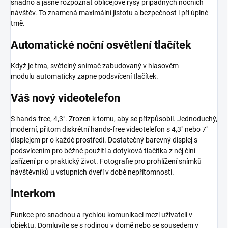
snadno a jasně rozpoznat obličejové rysy případných nočních
návštěv. To znamená maximální jistotu a bezpečnost i při úplné
tmě.
Automatické noční osvětlení tlačítek
Když je tma, světelný snímač zabudovaný v hlasovém
modulu automaticky zapne podsvícení tlačítek.
Váš nový videotelefon
S hands-free, 4,3". Zrozen k tomu, aby se přizpůsobil. Jednoduchý,
moderní, přitom diskrétní hands-free videotelefon s 4,3" nebo 7"
displejem pr o každé prostředí. Dostatečný barevný displej s
podsvícením pro běžné použití a dotyková tlačítka z něj činí
zařízení pr o praktický život. Fotografie pro prohlížení snímků
návštěvníků u vstupních dveří v době nepřítomnosti.
Interkom
Funkce pro snadnou a rychlou komunikaci mezi uživateli v
objektu. Domluvíte se s rodinou v domě nebo se sousedem v