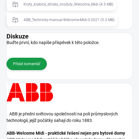
Kryty_krabice_strisky_moduly_Welcome_Midi (4.5 MB)
ABB_Technicky-manual-Welcome-Midi-3-2021 (5.3 MB)
Diskuze
Buďte první, kdo napíše příspěvek k této položce.
Přidat komentář
ABB je přední světovou společností na poli průmyslových
technologií, jejíž počátky sahají do roku 1883.
ABB-Welcome Midi - praktické řešení nejen pro bytové domy