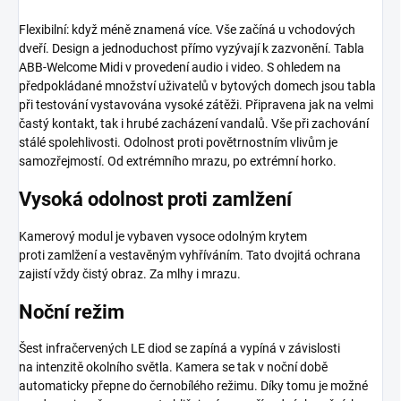
Flexibilní: když méně znamená více. Vše začíná u vchodových
dveří. Design a jednoduchost přímo vyzývají k zazvonění. Tabla
ABB-Welcome Midi v provedení audio i video. S ohledem na
předpokládané množství uživatelů v bytových domech jsou tabla
při testování vystavována vysoké zátěži. Připravena jak na velmi
častý kontakt, tak i hrubé zacházení vandalů. Vše při zachování
stálé spolehlivosti. Odolnost proti povětrnostním vlivům je
samozřejmostí. Od extrémního mrazu, po extrémní horko.
Vysoká odolnost proti zamlžení
Kamerový modul je vybaven vysoce odolným krytem
proti zamlžení a vestavěným vyhříváním. Tato dvojitá ochrana
zajistí vždy čistý obraz. Za mlhy i mrazu.
Noční režim
Šest infračervených LE diod se zapíná a vypíná v závislosti
na intenzitě okolního světla. Kamera se tak v noční době
automaticky přepne do černobílého režimu. Díky tomu je možné