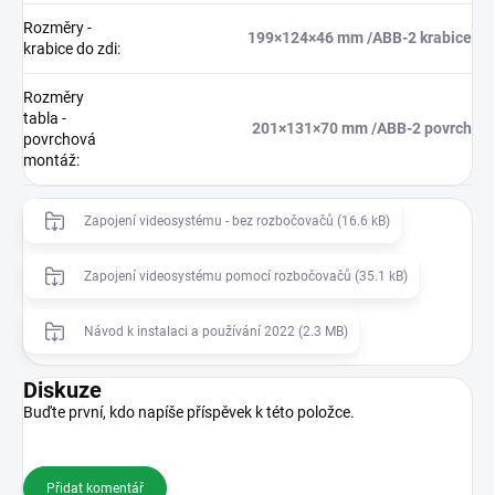
Rozměry -
199×124×46 mm /ABB-2 krabice
krabice do zdi
:
Rozměry
tabla -
201×131×70 mm /ABB-2 povrch
povrchová
montáž
:
Zapojení videosystému - bez rozbočovačů (16.6 kB)
Zapojení videosystému pomocí rozbočovačů (35.1 kB)
Návod k instalaci a používání 2022 (2.3 MB)
Diskuze
Buďte první, kdo napíše příspěvek k této položce.
Přidat komentář