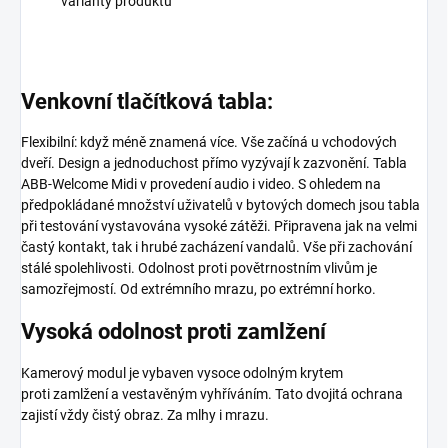
varianty produktu
Venkovní tlačítková tabla:
Flexibilní: když méně znamená více. Vše začíná u vchodových
dveří. Design a jednoduchost přímo vyzývají k zazvonění. Tabla
ABB-Welcome Midi v provedení audio i video. S ohledem na
předpokládané množství uživatelů v bytových domech jsou tabla
při testování vystavována vysoké zátěži. Připravena jak na velmi
častý kontakt, tak i hrubé zacházení vandalů. Vše při zachování
stálé spolehlivosti. Odolnost proti povětrnostním vlivům je
samozřejmostí. Od extrémního mrazu, po extrémní horko.
Vysoká odolnost proti zamlžení
Kamerový modul je vybaven vysoce odolným krytem
proti zamlžení a vestavěným vyhříváním. Tato dvojitá ochrana
zajistí vždy čistý obraz. Za mlhy i mrazu.