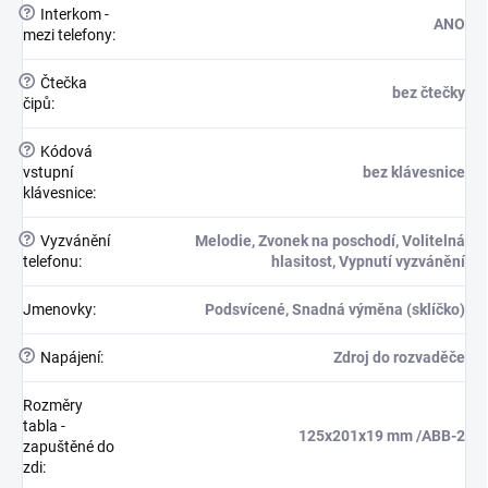
?
Interkom -
ANO
mezi telefony
:
?
Čtečka
bez čtečky
čipů
:
?
Kódová
vstupní
bez klávesnice
klávesnice
:
?
Vyzvánění
Melodie, Zvonek na poschodí, Volitelná
telefonu
:
hlasitost, Vypnutí vyzvánění
Jmenovky
:
Podsvícené, Snadná výměna (sklíčko)
?
Napájení
:
Zdroj do rozvaděče
Rozměry
tabla -
125x201x19 mm /ABB-2
zapuštěné do
zdi
: