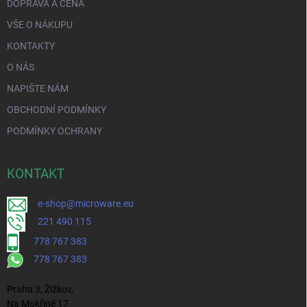
DOPRAVA A CENA
VŠE O NÁKUPU
KONTAKTY
O NÁS
NAPIŠTE NÁM
OBCHODNÍ PODMÍNKY
PODMÍNKY OCHRANY
KONTAKT
e-shop@microware.eu
221 490 115
778 767 383
778 767 383
Praha 3, Žižkov,
Na Mokřině 17