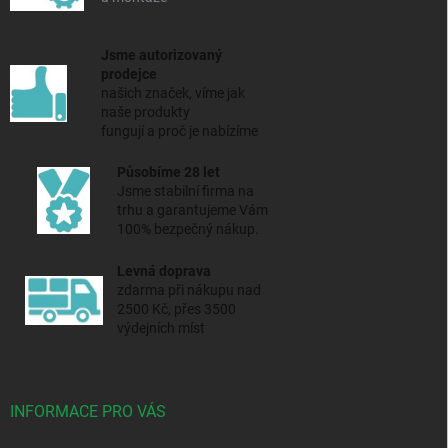
Jsme autorizovaný
prodejce
našich značek, víme jak
naše produkty
fungují a proč je nabízíme
Působíme 28 let
Jsme stabilní firma na
trhu a
garantujeme Vám
100% bezpečný nákup.
Levná doprava
zdarma při nákupu nad
2500 Kč, přes 3500
výdejních míst
INFORMACE PRO VÁS