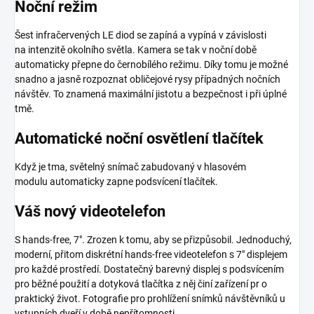
Noční režim
Šest infračervených LE diod se zapíná a vypíná v závislosti
na intenzitě okolního světla. Kamera se tak v noční době
automaticky přepne do černobílého režimu. Díky tomu je možné
snadno a jasně rozpoznat obličejové rysy případných nočních
návštěv. To znamená maximální jistotu a bezpečnost i při úplné
tmě.
Automatické noční osvětlení tlačítek
Když je tma, světelný snímač zabudovaný v hlasovém
modulu automaticky zapne podsvícení tlačítek.
Váš nový videotelefon
S hands-free, 7". Zrozen k tomu, aby se přizpůsobil. Jednoduchý,
moderní, přitom diskrétní hands-free videotelefon s 7" displejem
pro každé prostředí. Dostatečný barevný displej s podsvícením
pro běžné použití a dotyková tlačítka z něj činí zařízení pr o
praktický život. Fotografie pro prohlížení snímků návštěvníků u
vstupních dveří v době nepřítomnosti.