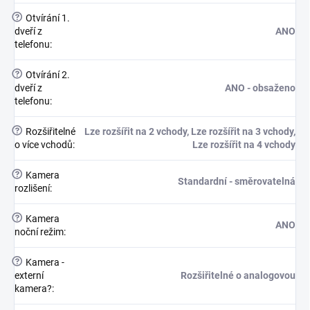
?
Otvírání 1.
dveří z
ANO
telefonu
:
?
Otvírání 2.
dveří z
ANO - obsaženo
telefonu
:
?
Rozšiřitelné
Lze rozšířit na 2 vchody, Lze rozšířit na 3 vchody,
o více vchodů
:
Lze rozšířit na 4 vchody
?
Kamera
Standardní - směrovatelná
rozlišení
:
?
Kamera
ANO
noční režim
:
?
Kamera -
externí
Rozšiřitelné o analogovou
kamera?
: