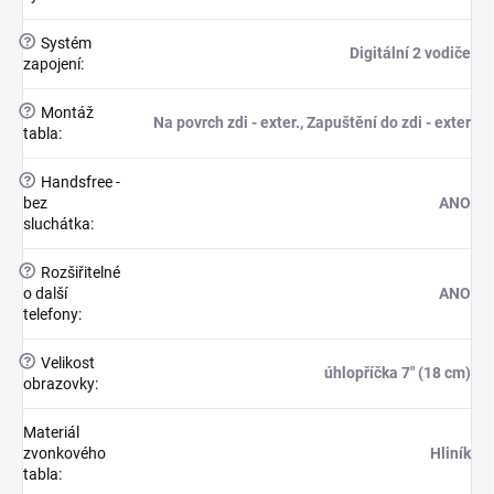
?
Systém
Digitální 2 vodiče
zapojení
:
?
Montáž
Na povrch zdi - exter., Zapuštění do zdi - exter
tabla
:
?
Handsfree -
bez
ANO
sluchátka
:
?
Rozšiřitelné
o další
ANO
telefony
:
?
Velikost
úhlopříčka 7" (18 cm)
obrazovky
:
Materiál
zvonkového
Hliník
tabla
: