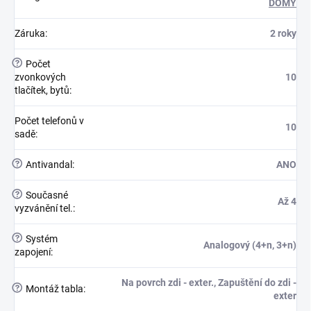
DOMY
Záruka
:
2 roky
?
Počet
zvonkových
10
tlačítek, bytů
:
Počet telefonů v
10
sadě
:
?
Antivandal
:
ANO
?
Současné
Až 4
vyzvánění tel.
:
?
Systém
Analogový (4+n, 3+n)
zapojení
:
Na povrch zdi - exter., Zapuštění do zdi -
?
Montáž tabla
:
exter