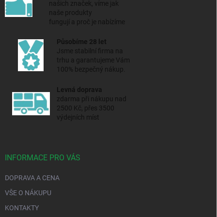
našich značek, víme jak
naše produkty
fungují a proč je nabízíme
Působíme 28 let
Jsme stabilní firma na
trhu a
garantujeme Vám
100% bezpečný nákup.
Levná doprava
zdarma při nákupu nad
2500 Kč, přes 3500
výdejních míst
INFORMACE PRO VÁS
DOPRAVA A CENA
VŠE O NÁKUPU
KONTAKTY