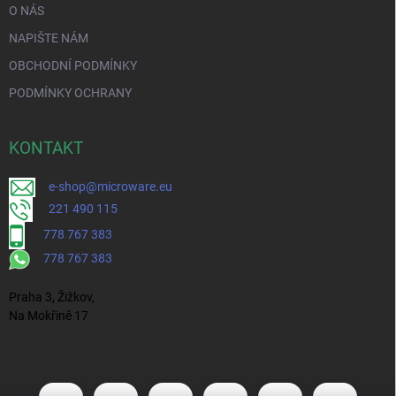
O NÁS
NAPIŠTE NÁM
OBCHODNÍ PODMÍNKY
PODMÍNKY OCHRANY
KONTAKT
e-shop@microware.eu
221 490 115
778 767 383
778 767 383
Praha 3, Žižkov,
Na Mokřině 17