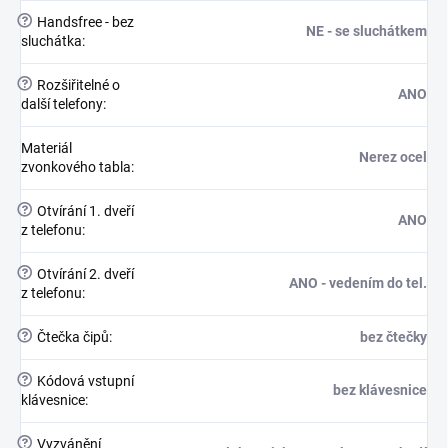
?
Handsfree - bez
NE - se sluchátkem
sluchátka
:
?
Rozšiřitelné o
ANO
další telefony
:
Materiál
Nerez ocel
zvonkového tabla
:
?
Otvírání 1. dveří
ANO
z telefonu
:
?
Otvírání 2. dveří
ANO - vedením do tel.
z telefonu
:
?
Čtečka čipů
:
bez čtečky
?
Kódová vstupní
bez klávesnice
klávesnice
:
?
Vyzvánění