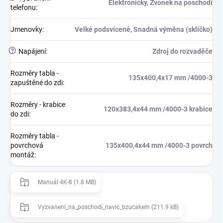
Elektronicky, Zvonek na poschodí
telefonu
:
Jmenovky
:
Velké podsvícené, Snadná výměna (sklíčko)
?
Napájení
:
Zdroj do rozvaděče
Rozměry tabla -
135x400,4x17 mm /4000-3
zapuštěné do zdi
:
Rozměry - krabice
120x383,4x44 mm /4000-3 krabice
do zdi
:
Rozměry tabla -
povrchová
135x400,4x44 mm /4000-3 povrch
montáž
:
Manuál 4K-8 (1.8 MB)
Vyzvaneni_na_poschodi_navic_bzucakem (211.9 kB)