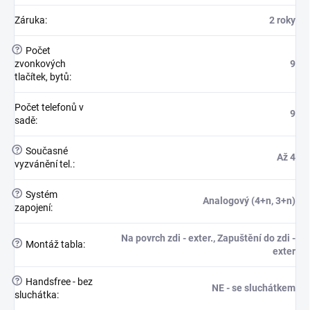
Záruka
:
2 roky
?
Počet
zvonkových
9
tlačítek, bytů
:
Počet telefonů v
9
sadě
:
?
Současné
Až 4
vyzvánění tel.
:
?
Systém
Analogový (4+n, 3+n)
zapojení
:
Na povrch zdi - exter., Zapuštění do zdi -
?
Montáž tabla
:
exter
?
Handsfree - bez
NE - se sluchátkem
sluchátka
: