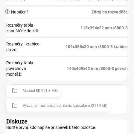
?
Napájení
:
Zdroj do rozvaděče
Rozměry tabla -
115x394x22 mm /8000-3
zapuštěné do zdi
:
Rozměry - krabice
109x385x30 mm /8000-3 krabice
do zdi
:
Rozměry tabla -
povrchová
140x409x62 mm /8000-3 povrch
montáž
:
Manuál 8K-9 (1.3 MB)
Vyzvaneni_na_poschodi_navic_bzucakem (211.9 kB)
Diskuze
Buďte první, kdo napíše příspěvek k této položce.