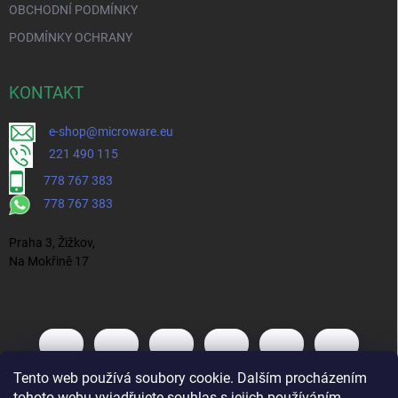
OBCHODNÍ PODMÍNKY
PODMÍNKY OCHRANY
KONTAKT
e-shop@microware.eu
221 490 115
778 767 383
778 767 383
Praha 3, Žižkov,
Na Mokřině 17
Tento web používá soubory cookie. Dalším procházením
tohoto webu vyjadřujete souhlas s jejich používáním.