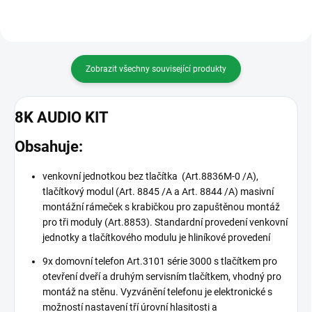
Zobrazit všechny související produkty
8K AUDIO KIT
Obsahuje:
venkovní jednotkou bez tlačítka (Art.8836M-0 /A),
tlačítkový modul (Art. 8845 /A a Art. 8844 /A) masivní
montážní rámeček s krabičkou pro zapuštěnou montáž
pro tři moduly (Art.8853). Standardní provedení venkovní
jednotky a tlačítkového modulu je hliníkové provedení
9x domovní telefon Art.3101 série 3000 s tlačítkem pro
otevření dveří a druhým servisním tlačítkem, vhodný pro
montáž na stěnu. Vyzvánění telefonu je elektronické s
možností nastavení tří úrovní hlasitosti a