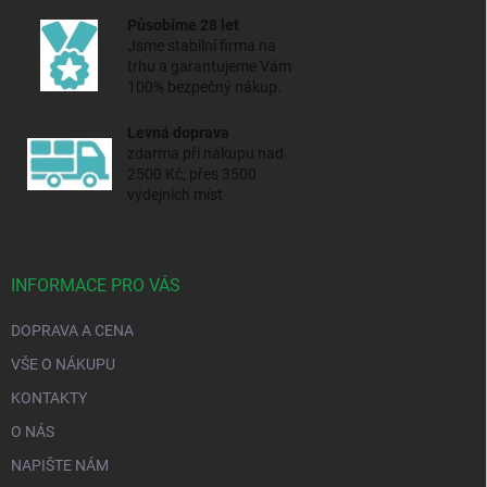
Působíme 28 let
Jsme stabilní firma na
trhu a
garantujeme Vám
100% bezpečný nákup.
Levná doprava
zdarma při nákupu nad
2500 Kč, přes 3500
výdejních míst
INFORMACE PRO VÁS
DOPRAVA A CENA
VŠE O NÁKUPU
KONTAKTY
O NÁS
NAPIŠTE NÁM