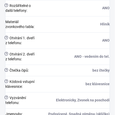
?
Rozšiřitelné o
ANO
další telefony
:
Materiál
Hliník
zvonkového tabla
:
?
Otvírání 1. dveří
ANO
z telefonu
:
?
Otvírání 2. dveří
ANO - vedením do tel.
z telefonu
:
?
Čtečka čipů
:
bez čtečky
?
Kódová vstupní
bez klávesnice
klávesnice
:
?
Vyzvánění
Elektronicky, Zvonek na poschodí
telefonu
:
Jmenovky
:
Podsvícené, Snadná výměna (sklíčko)