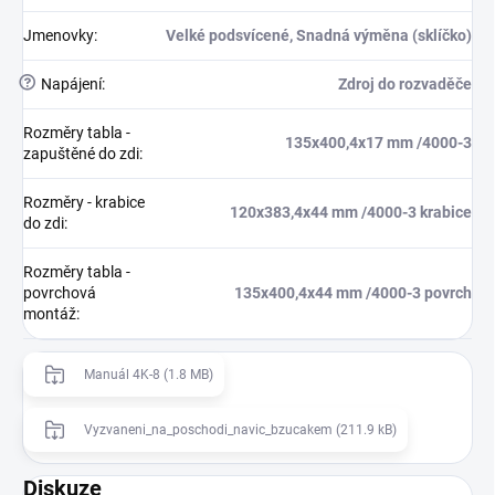
Jmenovky
:
Velké podsvícené, Snadná výměna (sklíčko)
?
Napájení
:
Zdroj do rozvaděče
Rozměry tabla -
135x400,4x17 mm /4000-3
zapuštěné do zdi
:
Rozměry - krabice
120x383,4x44 mm /4000-3 krabice
do zdi
:
Rozměry tabla -
povrchová
135x400,4x44 mm /4000-3 povrch
montáž
:
Manuál 4K-8 (1.8 MB)
Vyzvaneni_na_poschodi_navic_bzucakem (211.9 kB)
Diskuze