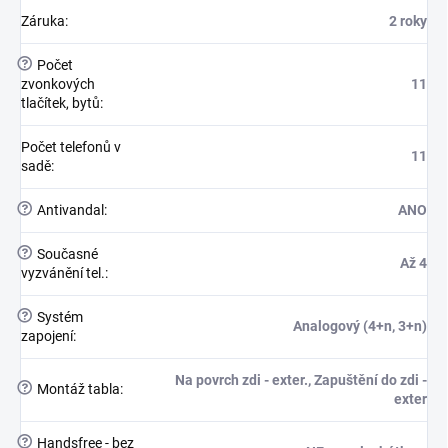
Záruka
:
2 roky
?
Počet
zvonkových
11
tlačítek, bytů
:
Počet telefonů v
11
sadě
:
?
Antivandal
:
ANO
?
Současné
Až 4
vyzvánění tel.
:
?
Systém
Analogový (4+n, 3+n)
zapojení
:
Na povrch zdi - exter., Zapuštění do zdi -
?
Montáž tabla
:
exter
?
Handsfree - bez