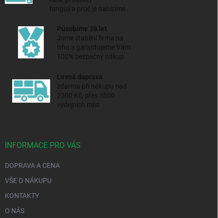
fungují a proč je nabízíme
Působíme 28 let
Jsme stabilní firma na
trhu a
garantujeme Vám
100% bezpečný nákup.
Levná doprava
zdarma při nákupu nad
2500 Kč, přes 3500
výdejních míst
INFORMACE PRO VÁS
DOPRAVA A CENA
VŠE O NÁKUPU
KONTAKTY
O NÁS