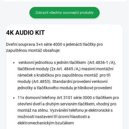
Zobrazit všechny související produkty
4K AUDIO KIT
Dveřní souprava 3+n série 4000 s jedenácti tlačítky pro
zapuštěnou montáž obsahuje:
venkovní jednotkou s jedním tlačítkem (Art.4836-1 /A),
tlačítkové moduly (2x Art. 4845 /A,) masivní montážní
rámeček s krabičkou pro zapuštěnou montáž pro tři
moduly (Art.4853). Standardní provedení venkovní
jednotky a tlačítkového modulu je hliníkové provedení
11x domovní telefony Art.3101 série 3000 s tlačítkem pro
otevření dveří a druhým servisním tlačítkem, vhodný pro
montáž na stěnu. Vyzvánění telefonu je elektronické s
možností nastavení tří úrovní hlasitosti a
elektromechanickým bzučákem