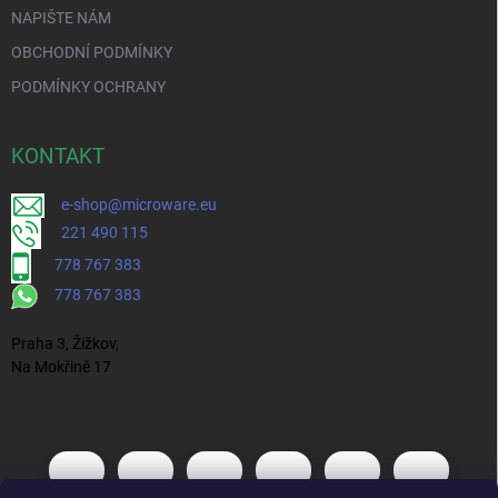
NAPIŠTE NÁM
OBCHODNÍ PODMÍNKY
PODMÍNKY OCHRANY
KONTAKT
e-shop@microware.eu
221 490 115
778 767 383
778 767 383
Praha 3, Žižkov,
Na Mokřině 17