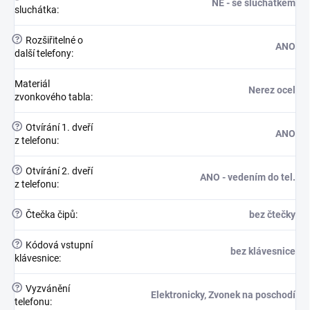
NE - se sluchátkem
sluchátka
:
?
Rozšiřitelné o
ANO
další telefony
:
Materiál
Nerez ocel
zvonkového tabla
:
?
Otvírání 1. dveří
ANO
z telefonu
:
?
Otvírání 2. dveří
ANO - vedením do tel.
z telefonu
:
?
Čtečka čipů
:
bez čtečky
?
Kódová vstupní
bez klávesnice
klávesnice
:
?
Vyzvánění
Elektronicky, Zvonek na poschodí
telefonu
: