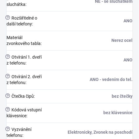
NE - se sluchátkem
sluchátka
:
?
Rozšiřitelné o
ANO
další telefony
:
Materiál
Nerez ocel
zvonkového tabla
:
?
Otvírání 1. dveří
ANO
z telefonu
:
?
Otvírání 2. dveří
ANO - vedením do tel.
z telefonu
:
?
Čtečka čipů
:
bez čtečky
?
Kódová vstupní
bez klávesnice
klávesnice
:
?
Vyzvánění
Elektronicky, Zvonek na poschodí
telefonu
: