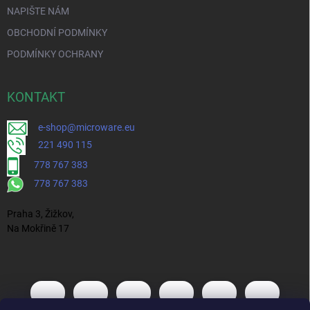
NAPIŠTE NÁM
OBCHODNÍ PODMÍNKY
PODMÍNKY OCHRANY
KONTAKT
e-shop@microware.eu
221 490 115
778 767 383
778 767 383
Praha 3, Žižkov,
Na Mokřině 17