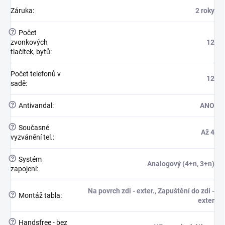
Záruka
:
2 roky
?
Počet
zvonkových
12
tlačítek, bytů
:
Počet telefonů v
12
sadě
:
?
Antivandal
:
ANO
?
Současné
Až 4
vyzvánění tel.
:
?
Systém
Analogový (4+n, 3+n)
zapojení
:
Na povrch zdi - exter., Zapuštění do zdi -
?
Montáž tabla
:
exter
?
Handsfree - bez