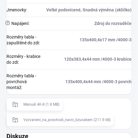
Jmenovky
:
Velké podsvícené, Snadná výměna (sklíčko)
?
Napájení
:
Zdroj do rozvaděče
Rozměry tabla -
135x400,4x17 mm /4000-3
zapuštěné do zdi
:
Rozměry - krabice
120x383,4x44 mm /4000-3 krabice
do zdi
:
Rozměry tabla -
povrchová
135x400,4x44 mm /4000-3 povrch
montáž
:
Manuál 4K-8 (1.8 MB)
Vyzvaneni_na_poschodi_navic_bzucakem (211.9 kB)
Diskuze