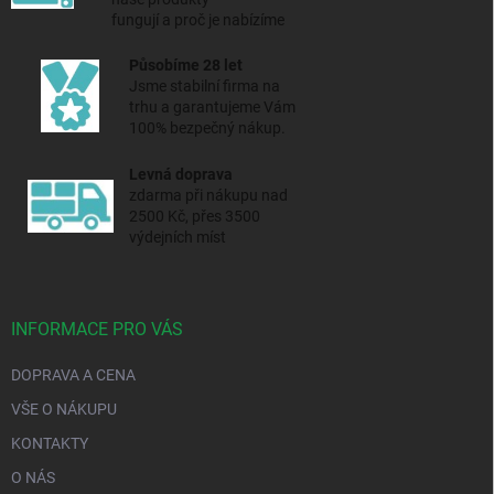
fungují a proč je nabízíme
Působíme 28 let
Jsme stabilní firma na
trhu a
garantujeme Vám
100% bezpečný nákup.
Levná doprava
zdarma při nákupu nad
2500 Kč, přes 3500
výdejních míst
INFORMACE PRO VÁS
DOPRAVA A CENA
VŠE O NÁKUPU
KONTAKTY
O NÁS