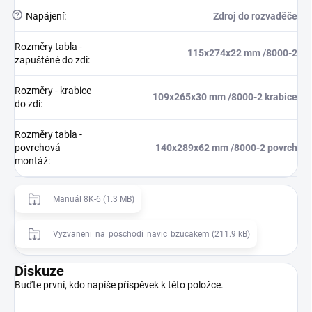
?
Napájení
:
Zdroj do rozvaděče
Rozměry tabla -
115x274x22 mm /8000-2
zapuštěné do zdi
:
Rozměry - krabice
109x265x30 mm /8000-2 krabice
do zdi
:
Rozměry tabla -
povrchová
140x289x62 mm /8000-2 povrch
montáž
:
Manuál 8K-6 (1.3 MB)
Vyzvaneni_na_poschodi_navic_bzucakem (211.9 kB)
Diskuze
Buďte první, kdo napíše příspěvek k této položce.