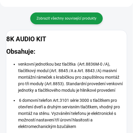
Zobrazit všechny související produkty
8K AUDIO KIT
Obsahuje:
venkovní jednotkou bez tlačítka (Art.8836M-0 /A),
tlačítkový modul (Art. 8845 /A a Art. 8843 /A) masivní
montážní rámeček s krabičkou pro zapuštěnou montáž
pro tři moduly (Art.8853). Standardní provedení venkovní
jednotky a tlačítkového modulu je hliníkové provedení
6 domovní telefon Art.3101 série 3000 s tlačítkem pro
otevření dveří a druhým servisním tlačítkem, vhodný pro
montáž na stěnu. Vyzvánění telefonu je elektronické s
možností nastavení tří úrovní hlasitosti a
elektromechanickým bzučákem