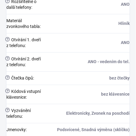
?
Rozšiřitelné o
ANO
další telefony
:
Materiál
Hliník
zvonkového tabla
:
?
Otvírání 1. dveří
ANO
z telefonu
:
?
Otvírání 2. dveří
ANO - vedením do tel.
z telefonu
:
?
Čtečka čipů
:
bez čtečky
?
Kódová vstupní
bez klávesnice
klávesnice
:
?
Vyzvánění
Elektronicky, Zvonek na poschodí
telefonu
:
Jmenovky
:
Podsvícené, Snadná výměna (sklíčko)