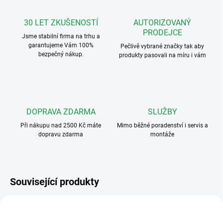
30 LET ZKUŠENOSTÍ
AUTORIZOVANÝ
PRODEJCE
Jsme stabilní firma na trhu a
garantujeme Vám 100%
Pečlivě vybrané značky tak aby
bezpečný nákup.
produkty pasovali na míru i vám
DOPRAVA ZDARMA
SLUŽBY
Při nákupu nad 2500 Kč máte
Mimo běžné poradenství i servis a
dopravu zdarma
montáže
Související produkty
VÝHODNÉ ⛭
SLEVA 8% - 15% PO
ART. 3101
PŘIHLÁŠENÍ
ART. 5118