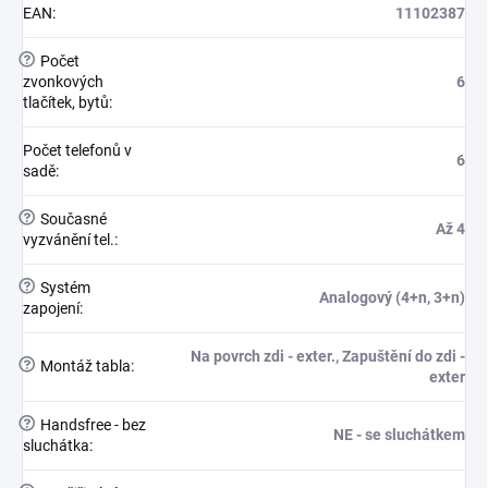
EAN
:
11102387
?
Počet
zvonkových
6
tlačítek, bytů
:
Počet telefonů v
6
sadě
:
?
Současné
Až 4
vyzvánění tel.
:
?
Systém
Analogový (4+n, 3+n)
zapojení
:
Na povrch zdi - exter., Zapuštění do zdi -
?
Montáž tabla
:
exter
?
Handsfree - bez
NE - se sluchátkem
sluchátka
: