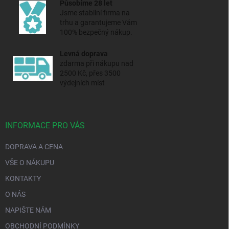
Působíme 28 let
Jsme stabilní firma na
trhu a
garantujeme Vám
100% bezpečný nákup.
Levná doprava
zdarma při nákupu nad
2500 Kč, přes 3500
výdejních míst
INFORMACE PRO VÁS
DOPRAVA A CENA
VŠE O NÁKUPU
KONTAKTY
O NÁS
NAPIŠTE NÁM
OBCHODNÍ PODMÍNKY