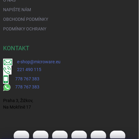
NAPIŠTE NÁM
OBCHODNÍ PODMÍNKY
PODMÍNKY OCHRANY
KONTAKT
e-shop@microware.eu
221 490 115
778 767 383
778 767 383
Praha 3, Žižkov,
Na Mokřině 17