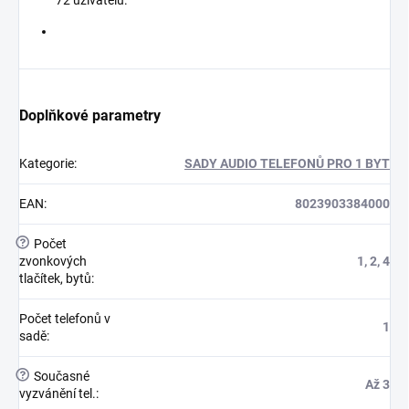
Doplňkové parametry
Kategorie
:
SADY AUDIO TELEFONŮ PRO 1 BYT
EAN
:
8023903384000
?
Počet
zvonkových
1, 2, 4
tlačítek, bytů
:
Počet telefonů v
1
sadě
:
?
Současné
Až 3
vyzvánění tel.
: