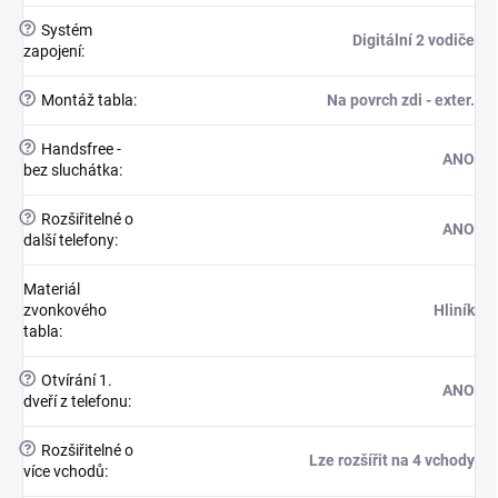
?
Systém
Digitální 2 vodiče
zapojení
:
?
Montáž tabla
:
Na povrch zdi - exter.
?
Handsfree -
ANO
bez sluchátka
:
?
Rozšiřitelné o
ANO
další telefony
:
Materiál
zvonkového
Hliník
tabla
:
?
Otvírání 1.
ANO
dveří z telefonu
:
?
Rozšiřitelné o
Lze rozšířit na 4 vchody
více vchodů
: