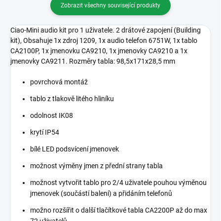
Zobrazit všechny související produkty
Ciao-Mini audio kit pro 1 uživatele. 2 drátové zapojení (Building
kit), Obsahuje 1x zdroj 1209, 1x audio telefon 6751W, 1x tablo
CA2100P, 1x jmenovku CA9210, 1x jmenovky CA9210 a 1x
jmenovky CA9211. Rozměry tabla: 98,5x171x28,5 mm
povrchová montáž
tablo z tlakově litého hliníku
odolnost IK08
krytí IP54
bílé LED podsvícení jmenovek
možnost výměny jmen z přední strany tabla
možnost vytvořit tablo pro 2/4 uživatele pouhou výměnou
jmenovek (součástí balení) a přidáním telefonů
možno rozšířit o další tlačítkové tabla CA2200P až do max
72 uživatelů.