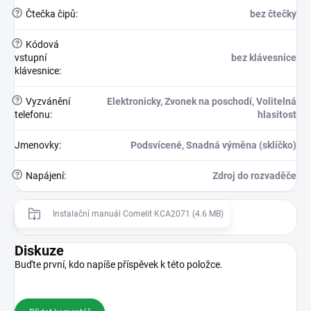
?
Čtečka čipů
:
bez čtečky
?
Kódová
vstupní
bez klávesnice
klávesnice
:
?
Vyzvánění
Elektronicky, Zvonek na poschodí, Volitelná
telefonu
:
hlasitost
Jmenovky
:
Podsvícené, Snadná výměna (sklíčko)
?
Napájení
:
Zdroj do rozvaděče
Instalační manuál Comelit KCA2071 (4.6 MB)
Diskuze
Buďte první, kdo napíše příspěvek k této položce.