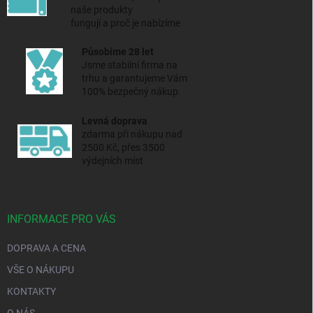
naše produkty
fungují a proč je nabízíme
Působíme 28 let
Jsme stabilní firma na
trhu a
garantujeme Vám
100% bezpečný nákup.
Levná doprava
zdarma při nákupu nad
2500 Kč, přes 3500
výdejních míst
INFORMACE PRO VÁS
DOPRAVA A CENA
VŠE O NÁKUPU
KONTAKTY
O NÁS