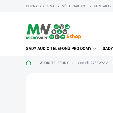
Přejít
DOPRAVA A CENA
VŠE O NÁKUPU
KONTAKTY
na
obsah
SADY AUDIO TELEFONŮ PRO DOMY
SADY
Domů
AUDIO TELEFONY
Comelit 2738W/A Audi
ZNAČKA:
COMELIT