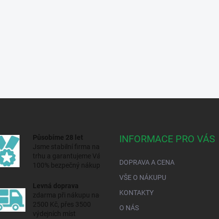
INFORMACE PRO VÁS
Působíme 28 let
Jsme stabilní firma na
trhu a
garantujeme Vám
DOPRAVA A CENA
100% bezpečný nákup.
VŠE O NÁKUPU
Levná doprava
KONTAKTY
zdarma při nákupu nad
2500 Kč, přes 3500
O NÁS
výdejních míst