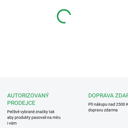
MŮŽEME DORUČIT DO:
12.8.2
−
+
Audiotelefon 2738W/A pro 2 
Simplebus2 (nápájené ze zdr
DETAILNÍ INFORMACE
AUTORIZOVANÝ
DOPRAVA ZDA
PRODEJCE
Při nákupu nad 2500 
dopravu zdarma
Pečlivě vybrané značky tak
aby produkty pasovali na míru
i vám