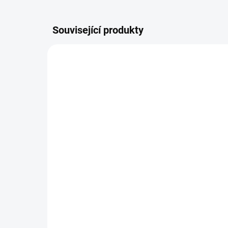
Související produkty
I VÍCE VCHODŮ
I 
KCA2061A
ZDARMA
SKLADEM DO TÝDNE
Comelit KCA2061A
Co
Audiosada Ciao-Mini
Au
5 566 Kč
6 
Do košíku