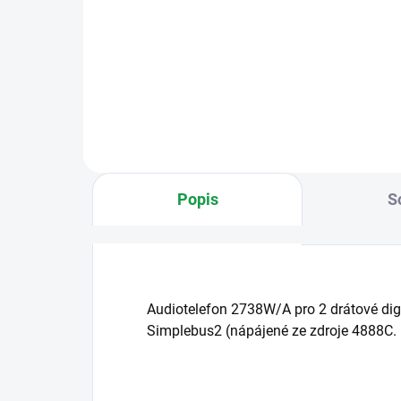
Ciao-Mini audio kit pro 1
Ciao
uživatele. 2 drátové zapojení
uživ
(Building kit), Obsahuje 1x zdroj
(Bui
1209, 1x audio telefon 2738W, 1x
1209
tablo CA2100P, 1x jmenovku
tab
CA9210, 1x jmenovky CA9210...
CA9
Popis
S
Audiotelefon 2738W/A pro 2 drátové dig
Simplebus2 (nápájené ze zdroje 4888C.