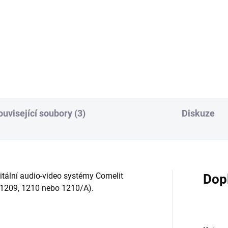
-Mini audio kit pro 1
atele. 2 drátové zapojení
lding kit), Obsahuje 1x zdroj
, 1x audio telefon 6751W, 1x
lo CA2100P, 1x jmenovku
210, 1x jmenovky CA9210...
ouvisející soubory (3)
Diskuze
itální audio-video systémy Comelit
Dop
 1209, 1210 nebo 1210/A).