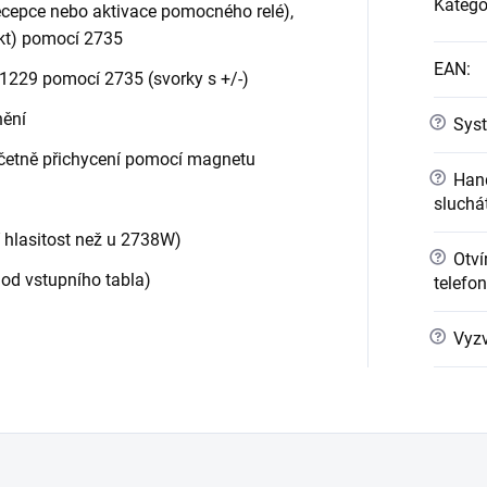
Katego
 recepce nebo aktivace pomocného relé),
akt) pomocí 2735
EAN
:
 1229 pomocí 2735 (svorky s +/-)
nění
?
Syst
četně přichycení pomocí magnetu
?
Hand
sluchá
í hlasitost než u 2738W)
?
Otvír
od vstupního tabla)
telefo
?
Vyzv