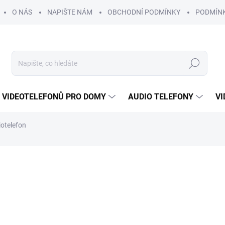
O NÁS
NAPIŠTE NÁM
OBCHODNÍ PODMÍNKY
PODMÍN
Hledat
 VIDEOTELEFONŮ PRO DOMY
AUDIO TELEFONY
VI
otelefon
1 012 Kč
951 
786 Kč bez DPH
Měrná
SKLADEM
cena: