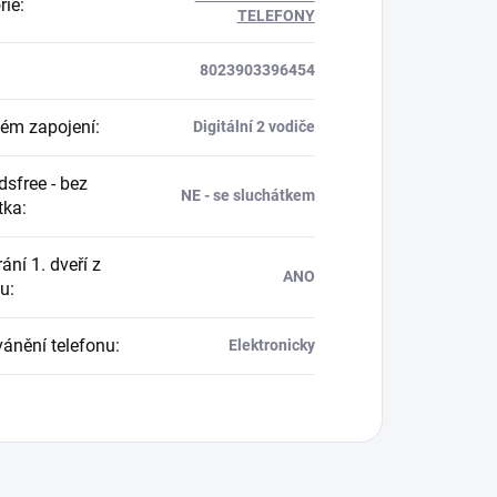
rie
:
TELEFONY
8023903396454
ém zapojení
:
Digitální 2 vodiče
sfree - bez
NE - se sluchátkem
tka
:
ání 1. dveří z
ANO
nu
:
ánění telefonu
:
Elektronicky