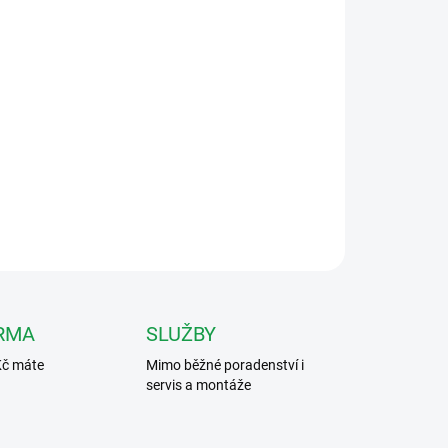
026
MOŽNOSTI DORUČENÍ
Přidat do košíku
drátové digitální audio-video systémy Comelit
oje 4888C. 1209, 1210 nebo 1210/A).
ZEPTAT SE
HLÍDAT
RMA
SLUŽBY
Kč máte
Mimo běžné poradenství i
servis a montáže