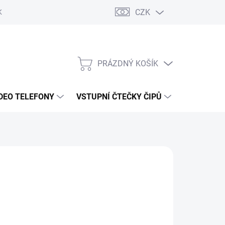
CZK
KY OCHRANY
PRÁZDNÝ KOŠÍK
NÁKUPNÍ
KOŠÍK
DEO TELEFONY
VSTUPNÍ ČTEČKY ČIPŮ
DOPRAVA 
Kč
/ ks