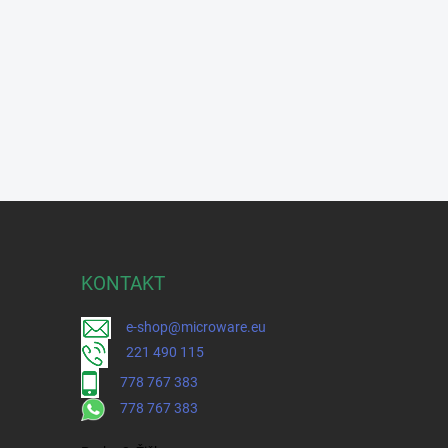
KONTAKT
e-shop@microware.eu
221 490 115
778 767 383
778 767 383