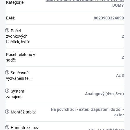
Kategorie
:
DOMY
EAN
:
8023903324099
?
Počet
zvonkových
2
tlačítek, bytů
:
Počet telefonů v
2
sadě
:
?
Současné
Až 3
vyzvánění tel.
:
?
Systém
Analogový (4+n, 3+n)
zapojení
:
Na povrch zdi - exter., Zapuštění do zdi -
?
Montáž tabla
:
exter
?
Handsfree - bez