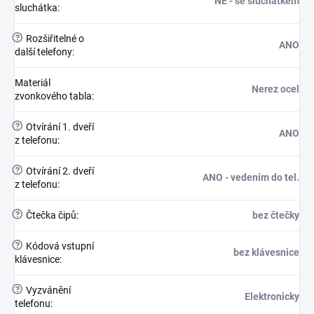
NE - se sluchátkem
sluchátka
:
?
Rozšiřitelné o
ANO
další telefony
:
Materiál
Nerez ocel
zvonkového tabla
:
?
Otvírání 1. dveří
ANO
z telefonu
:
?
Otvírání 2. dveří
ANO - vedením do tel.
z telefonu
:
?
Čtečka čipů
:
bez čtečky
?
Kódová vstupní
bez klávesnice
klávesnice
:
?
Vyzvánění
Elektronicky
telefonu
: