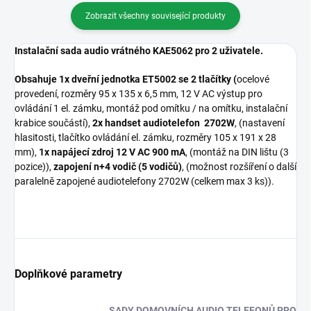
Zobrazit všechny související produkty
Instalační sada audio vrátného KAE5062 pro 2 uživatele.
Obsahuje 1x dveřní jednotka ET5002 se 2 tlačítky (
ocelové
provedení, rozměry 95 x 135 x 6,5 mm, 12 V AC výstup pro
ovládání 1 el. zámku, montáž pod omítku / na omítku, instalační
krabice součástí),
2x handset audiotelefon
2702W
, (nastavení
hlasitosti, tlačítko ovládání el. zámku, rozměry 105 x 191 x 28
mm),
1x napájecí zdroj 12 V AC 900 mA
, (montáž na DIN lištu (3
pozice)),
zapojení n+4 vodič (5 vodičů)
, (možnost rozšíření o další
paralelně zapojené audiotelefony 2702W (celkem max 3 ks)).
Doplňkové parametry
SADY DOMOVNÍCH AUDIO TELEFONŮ PRO