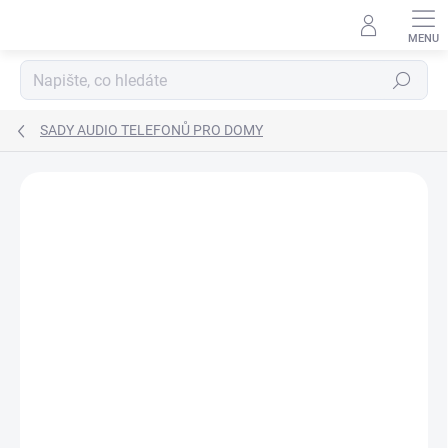
Přejít
na
obsah
Hledat
SADY AUDIO TELEFONŮ PRO DOMY
ZNAČKA:
COMELIT
SKVĚLÁ CENA ✔