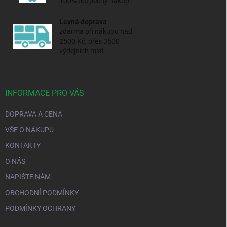
100% bezpečný nákup.
Levná doprava
zdarma při nákupu nad
2500 Kč, přes 3500
výdejních míst
INFORMACE PRO VÁS
DOPRAVA A CENA
VŠE O NÁKUPU
KONTAKTY
O NÁS
NAPIŠTE NÁM
OBCHODNÍ PODMÍNKY
PODMÍNKY OCHRANY