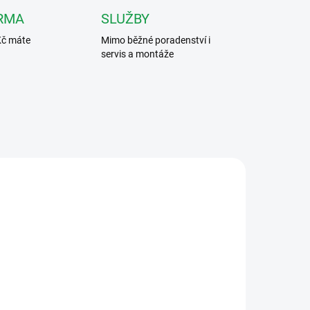
RMA
SLUŽBY
Kč máte
Mimo běžné poradenství i
servis a montáže
9211
ET5100
ÝDNŮ
DOSTUPNOST DO DVOU TÝDNŮ