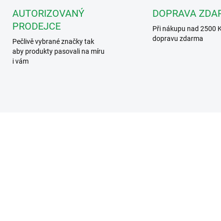
AUTORIZOVANÝ
DOPRAVA ZDA
PRODEJCE
Při nákupu nad 2500 
dopravu zdarma
Pečlivě vybrané značky tak
aby produkty pasovali na míru
i vám
CA9210
CA
DOSTUPNOST DO DVOU TÝDNŮ
DOSTUPNOST DO DVOU T