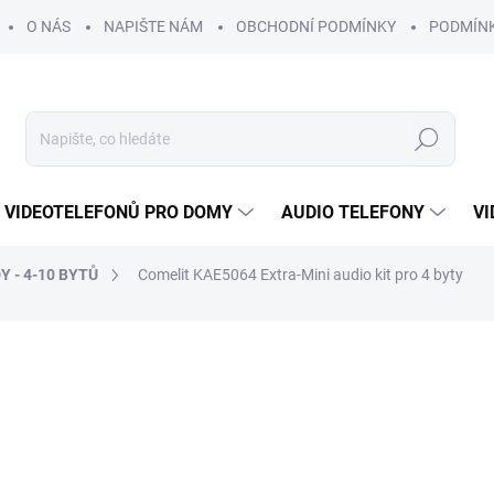
O NÁS
NAPIŠTE NÁM
OBCHODNÍ PODMÍNKY
PODMÍN
Hledat
 VIDEOTELEFONŮ PRO DOMY
AUDIO TELEFONY
VI
Y - 4-10 BYTŮ
Comelit KAE5064 Extra-Mini audio kit pro 4 byty
3 943 Kč
3 58
ZDARMA
2 965 Kč bez DPH
Měrná
SKLADEM