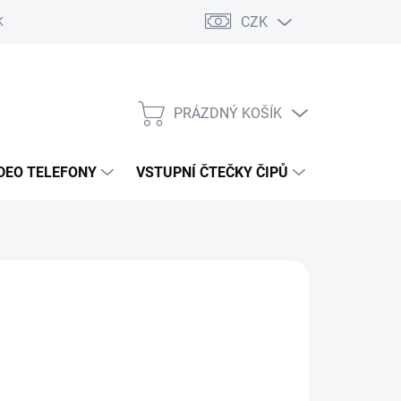
CZK
KY OCHRANY
PRÁZDNÝ KOŠÍK
NÁKUPNÍ
KOŠÍK
DEO TELEFONY
VSTUPNÍ ČTEČKY ČIPŮ
DOPRAVA 
8 Kč
/ ks