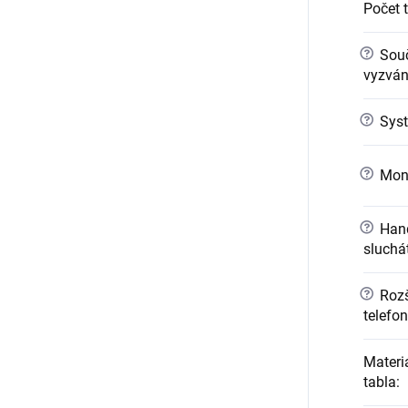
Počet 
?
Sou
vyzváně
?
Syst
?
Mont
?
Hand
sluchá
?
Rozši
telefo
Materi
tabla
: