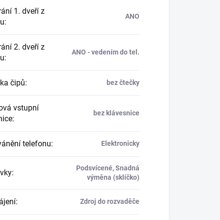
ání 1. dveří z
ANO
nu
:
ání 2. dveří z
ANO - vedením do tel.
nu
:
ka čipů
:
bez čtečky
vá vstupní
bez klávesnice
nice
:
ánění telefonu
:
Elektronicky
Podsvícené, Snadná
vky
:
výměna (sklíčko)
jení
:
Zdroj do rozvaděče