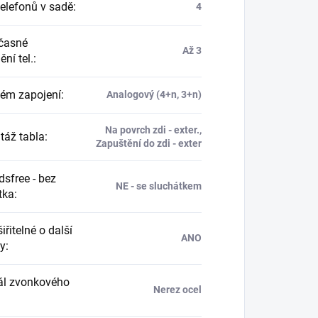
telefonů v sadě
:
4
časné
Až 3
ní tel.
:
ém zapojení
:
Analogový (4+n, 3+n)
Na povrch zdi - exter.,
áž tabla
:
Zapuštění do zdi - exter
sfree - bez
NE - se sluchátkem
tka
:
řitelné o další
ANO
ny
:
ál zvonkového
Nerez ocel