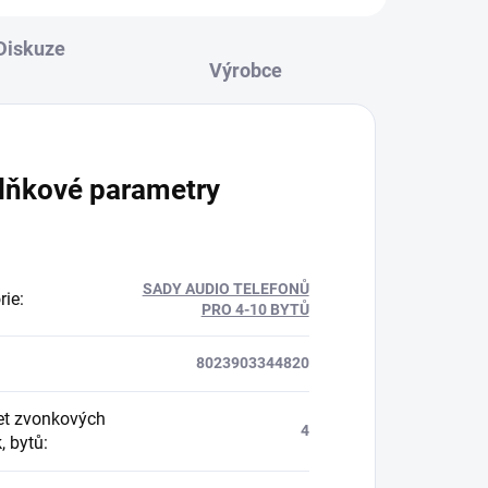
Diskuze
lňkové parametry
SADY AUDIO TELEFONŮ
rie
:
PRO 4-10 BYTŮ
8023903344820
t zvonkových
4
k, bytů
: