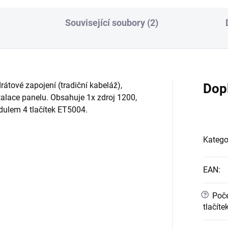
Související soubory (2)
 drátové zapojení (tradiční kabeláž),
Dop
lace panelu. Obsahuje 1x zdroj 1200,
dulem 4 tlačítek ET5004.
Katego
EAN
:
?
Poče
tlačíte