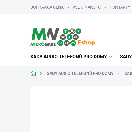
Přejít
DOPRAVA A CENA
VŠE O NÁKUPU
KONTAKTY
na
obsah
SADY AUDIO TELEFONŮ PRO DOMY
SADY
Domů
SADY AUDIO TELEFONŮ PRO DOMY
SAD
ZNAČKA:
COMELIT
SKVĚLÁ CENA ✔