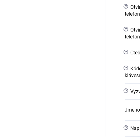
?
Otvír
telefo
?
Otvír
telefo
?
Čteč
?
Kódo
kláves
?
Vyzv
Jmeno
?
Napá