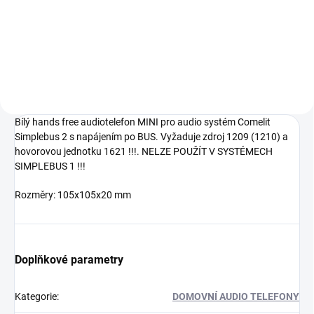
uživatele. 2 drátové zapojení
(Building kit), Obsahuje 1x zdroj
1209, 1x audio telefon 6751W, 1x
tablo CA2100P, 1x jmenovku
CA9210, 1x jmenovky CA9210...
Bílý hands free audiotelefon MINI pro audio systém Comelit
Simplebus 2 s napájením po BUS. Vyžaduje zdroj 1209 (1210) a
hovorovou jednotku 1621 !!!. NELZE POUŽÍT V SYSTÉMECH
SIMPLEBUS 1 !!!
Rozměry: 105x105x20 mm
Doplňkové parametry
Kategorie
:
DOMOVNÍ AUDIO TELEFONY