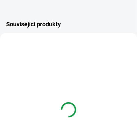
Související produkty
I VÍCE VCHODŮ
KCA2071A
ZDARMA
SKLADEM DO TÝDNE
Comelit KCA2071A
Audiosada Ciao-Mini
6 848 Kč
Do košíku
Ciao-Mini audio kit pro 1