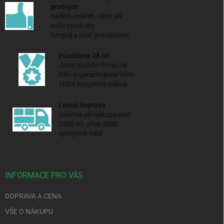
prodejce
našich značek, víme jak
naše produkty
fungují a proč je nabízíme
Působíme 28 let
Jsme stabilní firma na
trhu a
garantujeme Vám
100% bezpečný nákup.
Levná doprava
zdarma při nákupu nad
2500 Kč, přes 3500
výdejních míst
INFORMACE PRO VÁS
DOPRAVA A CENA
VŠE O NÁKUPU