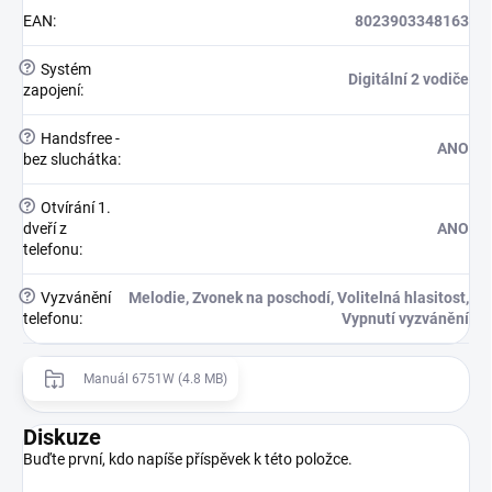
EAN
:
8023903348163
?
Systém
Digitální 2 vodiče
zapojení
:
?
Handsfree -
ANO
bez sluchátka
:
?
Otvírání 1.
dveří z
ANO
telefonu
:
?
Vyzvánění
Melodie, Zvonek na poschodí, Volitelná hlasitost,
telefonu
:
Vypnutí vyzvánění
Manuál 6751W (4.8 MB)
Diskuze
Buďte první, kdo napíše příspěvek k této položce.