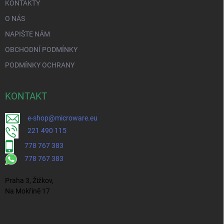
KONTAKTY
O NÁS
NAPIŠTE NÁM
OBCHODNÍ PODMÍNKY
PODMÍNKY OCHRANY
KONTAKT
e-shop@microware.eu
221 490 115
778 767 383
778 767 383
Praha 3, Žižkov,
Na Mokřině 17