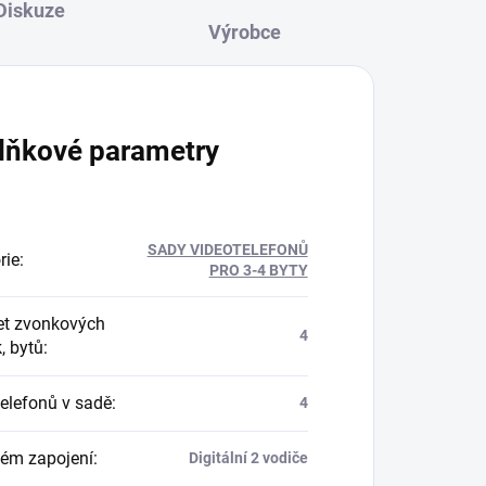
Diskuze
lňkové parametry
SADY VIDEOTELEFONŮ
rie
:
PRO 3-4 BYTY
t zvonkových
4
k, bytů
:
telefonů v sadě
:
4
ém zapojení
:
Digitální 2 vodiče