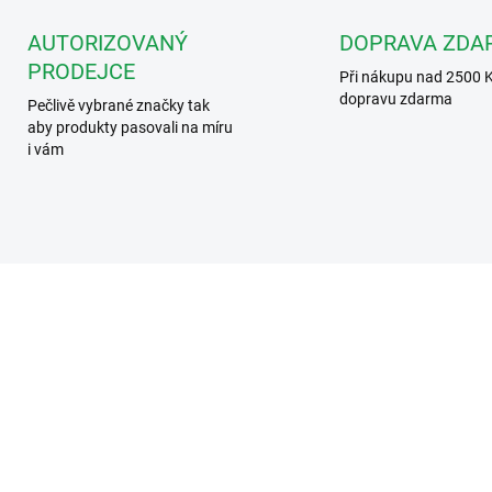
AUTORIZOVANÝ
DOPRAVA ZDA
PRODEJCE
Při nákupu nad 2500 
dopravu zdarma
Pečlivě vybrané značky tak
aby produkty pasovali na míru
i vám
VT-D-43 V2
VT-REL