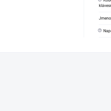
Kódo
kláves
Jmeno
?
Napá