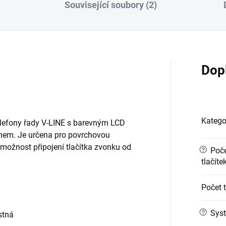
Související soubory (2)
Dop
Katego
telefony řady V-LINE s barevným LCD
onem. Je určena pro povrchovou
možnost připojení tlačítka zvonku od
?
Poče
tlačíte
Počet 
?
Syst
stná