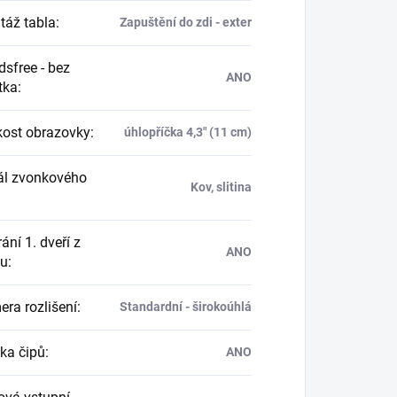
áž tabla
:
Zapuštění do zdi - exter
sfree - bez
ANO
tka
:
kost obrazovky
:
úhlopříčka 4,3" (11 cm)
ál zvonkového
Kov, slitina
ání 1. dveří z
ANO
nu
:
ra rozlišení
:
Standardní - širokoúhlá
ka čipů
:
ANO