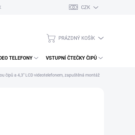
CZK
KY OCHRANY
PRÁZDNÝ KOŠÍK
NÁKUPNÍ
KOŠÍK
DEO TELEFONY
VSTUPNÍ ČTEČKY ČIPŮ
DOPRAVA 
kou čipů a 4,3" LCD videotelefonem, zapuštěná montáž
170 Kč
/ ks