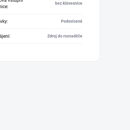
vá vstupní
bez klávesnice
nice
:
vky
:
Podsvícené
jení
:
Zdroj do rozvaděče