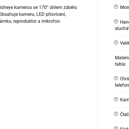
?
Mont
 fisheye kamerou se 170° úhlem záběru
Obsahuje kameru, LED přisvícení,
zámku, reproduktor a mikrofon.
?
Hand
sluchá
?
Veli
Materi
tabla
:
?
Otvír
telefo
?
Kame
?
Čteč
?