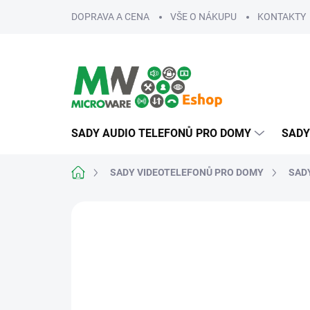
Přejít
DOPRAVA A CENA
VŠE O NÁKUPU
KONTAKTY
na
obsah
SADY AUDIO TELEFONŮ PRO DOMY
SADY
Domů
SADY VIDEOTELEFONŮ PRO DOMY
SADY
ZNAČKA:
V-LINE
NA MÍRU
ROZŠIŘITELNÉ
SNADNÁ MONTÁŽ
VÍCE 