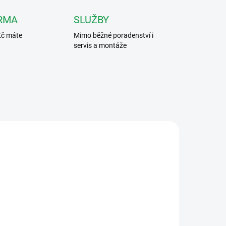
RMA
SLUŽBY
Kč máte
Mimo běžné poradenství i
servis a montáže
E V2
VT-BUS4F