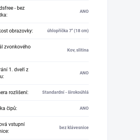
sfree - bez
ANO
tka
:
kost obrazovky
:
úhlopříčka 7" (18 cm)
ál zvonkového
Kov, slitina
ání 1. dveří z
ANO
nu
:
ra rozlišení
:
Standardní - širokoúhlá
ka čipů
:
ANO
vá vstupní
bez klávesnice
nice
: