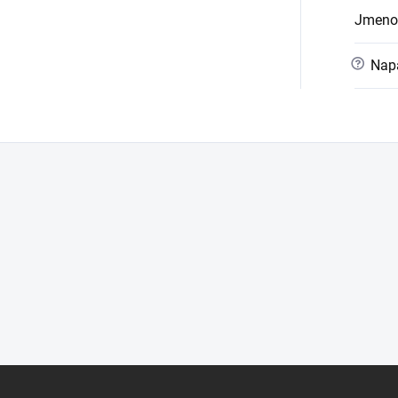
Jmeno
?
Napá