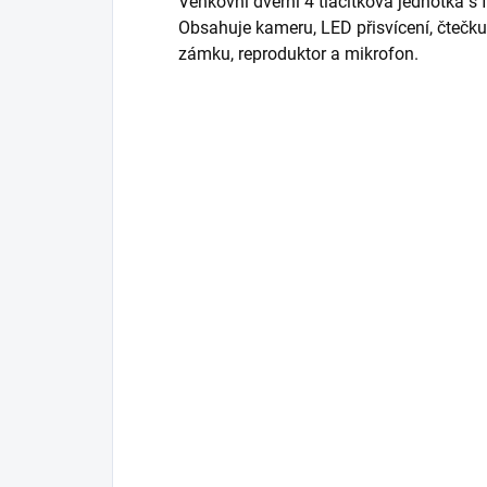
Venkovní dveřní 4 tlačítková jednotka s
Obsahuje kameru, LED přisvícení, čtečku 
zámku, reproduktor a mikrofon.