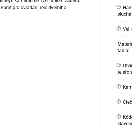
 fisheye kamerou se 170° úhlem záběru.
?
Hand
karet pro ovládání relé dveřního
sluchá
?
Veli
Materi
tabla
:
?
Otvír
telefo
?
Kame
?
Čteč
?
Kódo
kláves