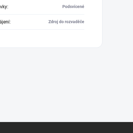
vky
:
Podsvícené
jení
:
Zdroj do rozvaděče