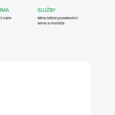
RMA
SLUŽBY
Kč máte
Mimo běžné poradenství i
servis a montáže
E V2
VT-BUS4F