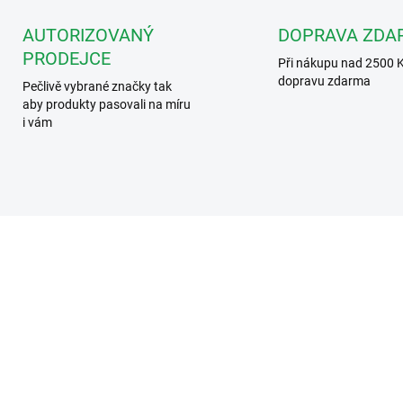
AUTORIZOVANÝ
DOPRAVA ZDA
PRODEJCE
Při nákupu nad 2500 
dopravu zdarma
Pečlivě vybrané značky tak
aby produkty pasovali na míru
i vám
VT-D-7S
VT-REL
ZDARMA