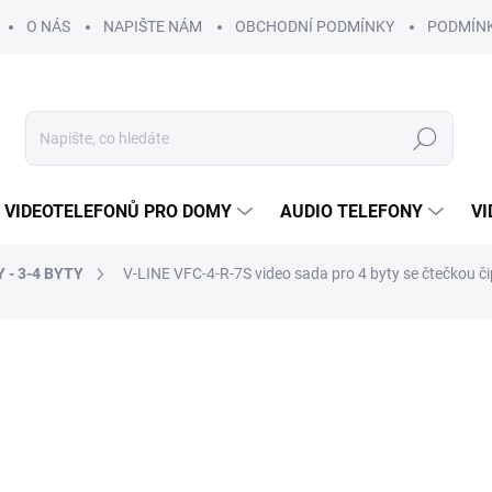
O NÁS
NAPIŠTE NÁM
OBCHODNÍ PODMÍNKY
PODMÍN
Hledat
 VIDEOTELEFONŮ PRO DOMY
AUDIO TELEFONY
VI
 - 3-4 BYTY
V-LINE VFC-4-R-7S video sada pro 4 byty se čtečkou č
DRUHŮ TEL.
ROZŠIŘITELNÉ O
DALŠÍ VCHOD
25 422 Kč
22 
ZDARMA
18 909 Kč bez DPH