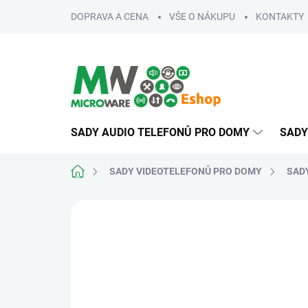
Přejít
DOPRAVA A CENA
VŠE O NÁKUPU
KONTAKTY
na
obsah
SADY AUDIO TELEFONŮ PRO DOMY
SADY
Domů
SADY VIDEOTELEFONŮ PRO DOMY
SADY
ZNAČKA:
V-LINE
NA MÍRU
ROZŠIŘITELNÉ
SNADNÁ MONTÁŽ
VÍCE 