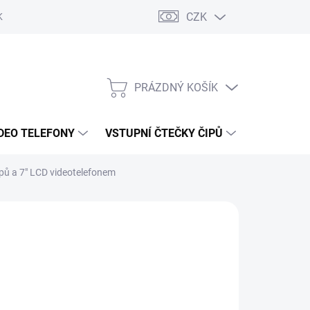
CZK
KY OCHRANY
PRÁZDNÝ KOŠÍK
NÁKUPNÍ
KOŠÍK
DEO TELEFONY
VSTUPNÍ ČTEČKY ČIPŮ
DOPRAVA 
ipů a 7" LCD videotelefonem
880 Kč
/ ks