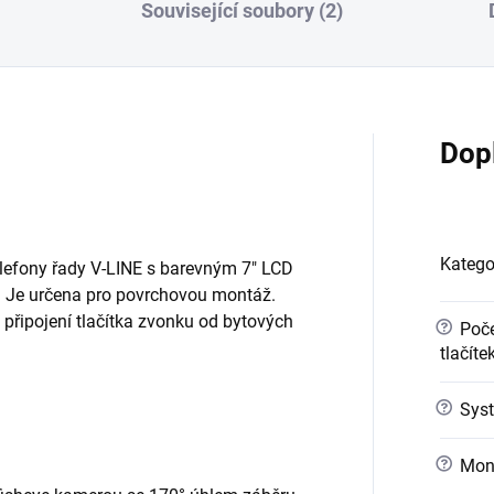
Související soubory (2)
Dop
Katego
elefony řady V-LINE s barevným 7" LCD
. Je určena pro povrchovou montáž.
připojení tlačítka zvonku od bytových
?
Poče
tlačíte
?
Syst
?
Mont