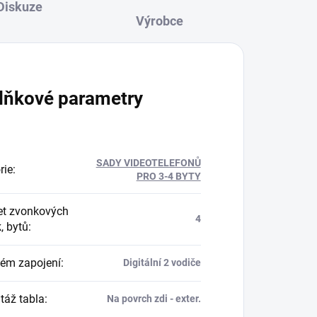
Diskuze
lňkové parametry
SADY VIDEOTELEFONŮ
rie
:
PRO 3-4 BYTY
t zvonkových
4
k, bytů
:
ém zapojení
:
Digitální 2 vodiče
áž tabla
:
Na povrch zdi - exter.