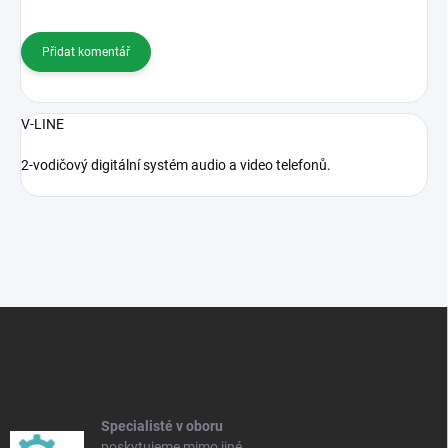
Přidat komentář
V-LINE
2-vodičový digitální systém audio a video telefonů.
Z
á
p
a
t
í
Specialisté v oboru
poskytujeme mimo jiné