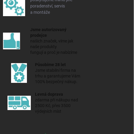
poradenství, servis
a montáže
Jsme autorizovaný
prodejce
našich značek, víme jak
naše produkty
fungují a proč je nabízíme
Působíme 28 let
Jsme stabilní firma na
trhu a
garantujeme Vám
100% bezpečný nákup.
Levná doprava
zdarma při nákupu nad
2500 Kč, přes 3500
výdejních míst