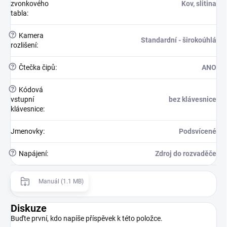
zvonkového
Kov, slitina
tabla
:
?
Kamera
Standardní - širokoúhlá
rozlišení
:
?
Čtečka čipů
:
ANO
?
Kódová
vstupní
bez klávesnice
klávesnice
:
Jmenovky
:
Podsvícené
?
Napájení
:
Zdroj do rozvaděče
Manuál (1.1 MB)
Diskuze
Buďte první, kdo napíše příspěvek k této položce.