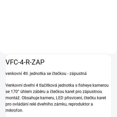
Do košíku
VFC-4-R-ZAP-43 vnitřní 4,3" LCD
jednotka, venkovní 4tl. jednotka
se čtečkou - zápustná
VFC-4-R-ZAP
venkovní 4tl. jednotka se čtečkou - zápustná
Venkovní dveřní 4 tlačítková jednotka s fisheye kamerou
se 170° úhlem záběru a čtečkou karet pro zápustnou
montáž. Obsahuje kameru, LED přisvícení, čtečku karet
pro ovládání relé dveřního zámku, reproduktor a
mikrofon.