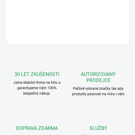
VFC-4-R-ZAP
venkovní 4tl. jednotka se čtečkou - zápustná
DETAILNÍ INFORMACE
ZEPTAT SE
HLÍDAT
30 LET ZKUŠENOSTÍ
AUTORIZOVANÝ
PRODEJCE
Jsme stabilní firma na trhu a
garantujeme Vám 100%
Pečlivě vybrané značky tak aby
bezpečný nákup.
produkty pasovali na míru i vám
DOPRAVA ZDARMA
SLUŽBY