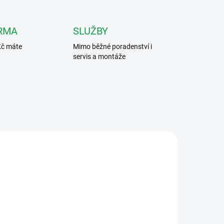
RMA
SLUŽBY
Kč máte
Mimo běžné poradenství i
servis a montáže
SLEVA 8% - 15% PO
RBON
ART. 5118
PŘIHLÁŠENÍ