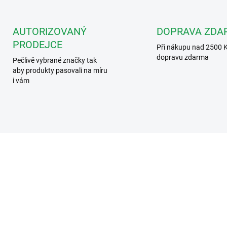
AUTORIZOVANÝ
DOPRAVA ZDA
PRODEJCE
Při nákupu nad 2500 
dopravu zdarma
Pečlivě vybrané značky tak
aby produkty pasovali na míru
i vám
EVA 11% PO
ART. 8871
ART. 5118 /CA
ŘIHLÁŠENÍ