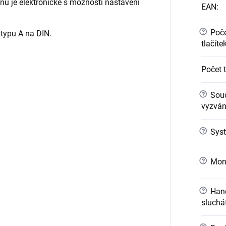
nu je elektronické s možností nastavení
EAN
:
?
Poče
 typu A na DIN.
tlačíte
Počet 
?
Sou
vyzváně
?
Syst
?
Mont
?
Hand
sluchá