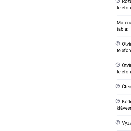
?
Rozši
telefo
Materi
tabla
:
?
Otvír
telefo
?
Otvír
telefo
?
Čteč
?
Kódo
kláves
?
Vyzv