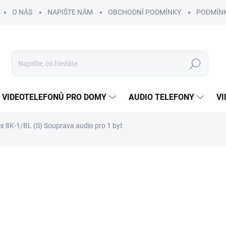
O NÁS
NAPIŠTE NÁM
OBCHODNÍ PODMÍNKY
PODMÍN
Hledat
 VIDEOTELEFONŮ PRO DOMY
AUDIO TELEFONY
VI
x 8K-1/BL (S) Souprava audio pro 1 byt
od
2 800 Kč
/ ks
od
2 314 Kč
bez DPH