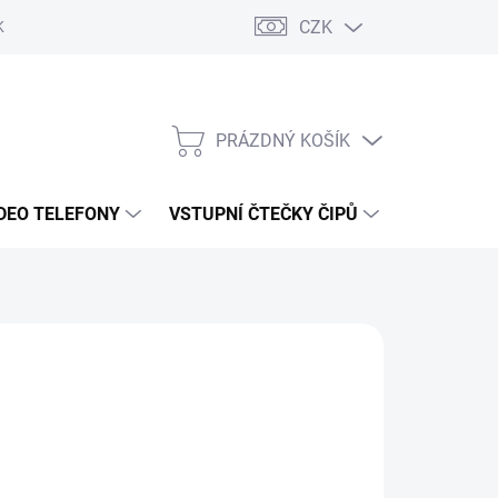
CZK
KY OCHRANY
PRÁZDNÝ KOŠÍK
NÁKUPNÍ
KOŠÍK
DEO TELEFONY
VSTUPNÍ ČTEČKY ČIPŮ
DOPRAVA 