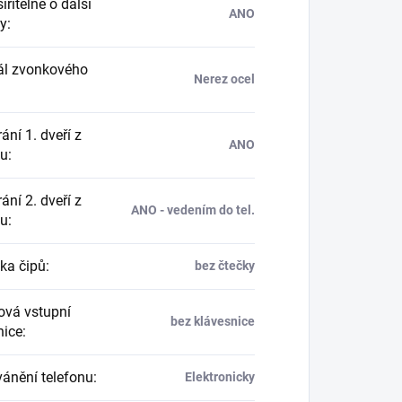
řitelné o další
ANO
ny
:
ál zvonkového
Nerez ocel
ání 1. dveří z
ANO
nu
:
ání 2. dveří z
ANO - vedením do tel.
nu
:
ka čipů
:
bez čtečky
vá vstupní
bez klávesnice
nice
:
ánění telefonu
:
Elektronicky