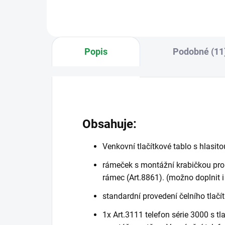
Popis
Podobné (11
Obsahuje:
Venkovní tlačítkové tablo s hlasit
rámeček s montážní krabičkou pro
rámec (Art.8861). (možno doplnit i
standardní provedení čelního tlačít
1x Art.3111 telefon série 3000 s tl