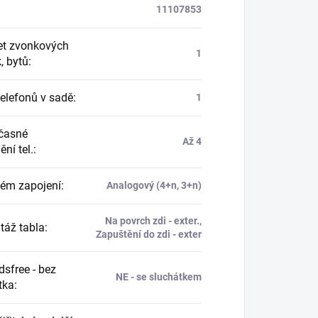
11107853
t zvonkových
1
k, bytů
:
telefonů v sadě
:
1
časné
Až 4
ní tel.
:
ém zapojení
:
Analogový (4+n, 3+n)
Na povrch zdi - exter.,
áž tabla
:
Zapuštění do zdi - exter
sfree - bez
NE - se sluchátkem
tka
: