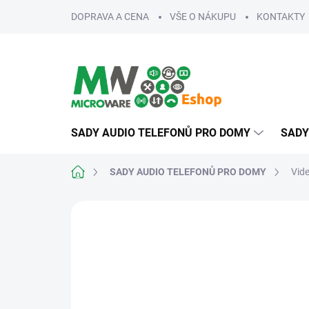
Přejít
DOPRAVA A CENA
VŠE O NÁKUPU
KONTAKTY
na
obsah
SADY AUDIO TELEFONŮ PRO DOMY
SADY
Domů
SADY AUDIO TELEFONŮ PRO DOMY
Vide
ZNAČKA:
VIDEX
SKVĚLÁ CENA ✔
SPOLEHLIVÉ
SLEVA 8% PO
PŘIHLÁŠENÍ