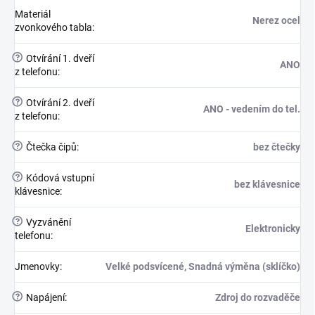
Materiál
Nerez ocel
zvonkového tabla
:
?
Otvírání 1. dveří
ANO
z telefonu
:
?
Otvírání 2. dveří
ANO - vedením do tel.
z telefonu
:
?
Čtečka čipů
:
bez čtečky
?
Kódová vstupní
bez klávesnice
klávesnice
:
?
Vyzvánění
Elektronicky
telefonu
:
Jmenovky
:
Velké podsvícené, Snadná výměna (sklíčko)
?
Napájení
:
Zdroj do rozvaděče