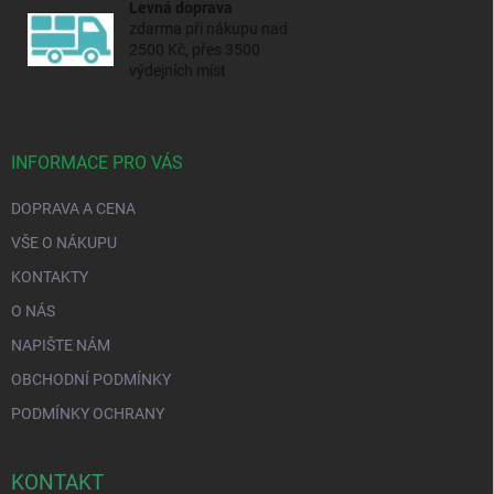
Levná doprava
zdarma při nákupu nad
2500 Kč, přes 3500
výdejních míst
INFORMACE PRO VÁS
DOPRAVA A CENA
VŠE O NÁKUPU
KONTAKTY
O NÁS
NAPIŠTE NÁM
OBCHODNÍ PODMÍNKY
PODMÍNKY OCHRANY
KONTAKT