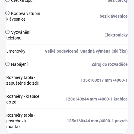
Čtečka čipů
:
bez čtečky
?
Kódová vstupní
bez klávesnice
klávesnice
:
?
Vyzvánění
Elektronicky
telefonu
:
Jmenovky
:
Velké podsvícené, Snadná výměna (sklíčko)
?
Napájení
:
Zdroj do rozvaděče
Rozměry tabla -
135x160x17 mm /4000-1
zapuštěné do zdi
:
Rozměry - krabice
120x143x44 mm /4000-1 krabice
do zdi
:
Rozměry tabla -
povrchová
135x160x44 mm /4000-1 povrch
montáž
: