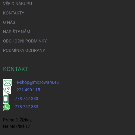
VŠE O NÁKUPU
KONTAKTY
O NÁS
NAPIŠTE NÁM
OBCHODNÍ PODMÍNKY
PODMÍNKY OCHRANY
KONTAKT
e-shop@microware.eu
221 490 115
778 767 383
778 767 383
Praha 3, Žižkov,
Na Mokřině 17