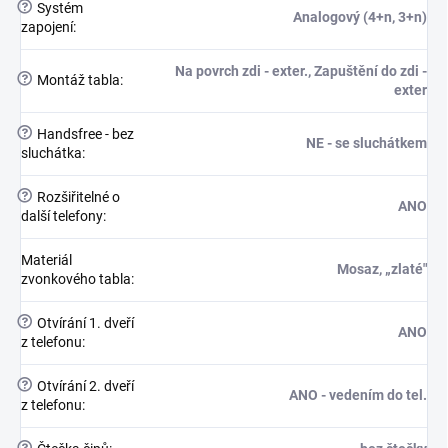
?
Systém
Analogový (4+n, 3+n)
zapojení
:
Na povrch zdi - exter., Zapuštění do zdi -
?
Montáž tabla
:
exter
?
Handsfree - bez
NE - se sluchátkem
sluchátka
:
?
Rozšiřitelné o
ANO
další telefony
:
Materiál
Mosaz, „zlaté"
zvonkového tabla
:
?
Otvírání 1. dveří
ANO
z telefonu
:
?
Otvírání 2. dveří
ANO - vedením do tel.
z telefonu
:
?