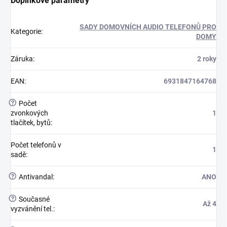
Doplňkové parametry
SADY DOMOVNÍCH AUDIO TELEFONŮ PRO
Kategorie
:
DOMY
Záruka
:
2 roky
EAN
:
6931847164768
?
Počet
zvonkových
1
tlačítek, bytů
:
Počet telefonů v
1
sadě
:
?
Antivandal
:
ANO
?
Současné
Až 4
vyzvánění tel.
: