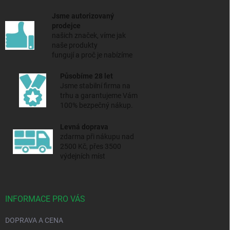
Jsme autorizovaný
prodejce
našich značek, víme jak
naše produkty
fungují a proč je nabízíme
Působíme 28 let
Jsme stabilní firma na
trhu a
garantujeme Vám
100% bezpečný nákup.
Levná doprava
zdarma při nákupu nad
2500 Kč, přes 3500
výdejních míst
INFORMACE PRO VÁS
DOPRAVA A CENA