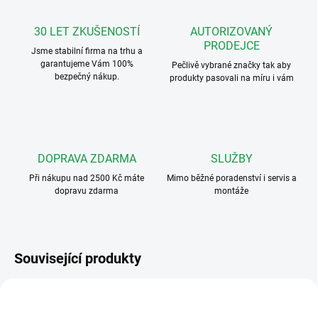
30 LET ZKUŠENOSTÍ
AUTORIZOVANÝ
PRODEJCE
Jsme stabilní firma na trhu a
garantujeme Vám 100%
Pečlivě vybrané značky tak aby
bezpečný nákup.
produkty pasovali na míru i vám
DOPRAVA ZDARMA
SLUŽBY
Při nákupu nad 2500 Kč máte
Mimo běžné poradenství i servis a
dopravu zdarma
montáže
Související produkty
VÝHODNÉ ⛭
ART. 3101
ART. 5118 /CARBON