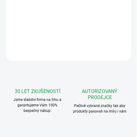
Vyzvánění DT:bzučákovéVýstupní napětí:+12 V DC / 0,5 A
(stabilizované)
-12 V DC / 0,5 A (stabilizované)
12 V AC / 0,5 A (když z výstupu -U není odebírán
žádný proud, potom tento proud může být až 1,0 A)
DETAILNÍ INFORMACE
ZEPTAT SE
HLÍDAT
30 LET ZKUŠENOSTÍ
AUTORIZOVANÝ
PRODEJCE
Jsme stabilní firma na trhu a
garantujeme Vám 100%
Pečlivě vybrané značky tak aby
bezpečný nákup.
produkty pasovali na míru i vám