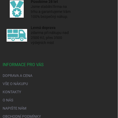
Působíme 28 let
Jsme stabilní firma na
trhu a
garantujeme Vám
100% bezpečný nákup.
Levná doprava
zdarma při nákupu nad
2500 Kč, přes 3500
výdejních míst
INFORMACE PRO VÁS
DOPRAVA A CENA
VŠE O NÁKUPU
KONTAKTY
O NÁS
NAPIŠTE NÁM
OBCHODNÍ PODMÍNKY