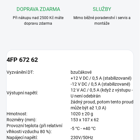
DOPRAVA ZDARMA
SLUŽBY
Při nákupu nad 2500 Kč máte
Mimo běžné poradenství i servis a
dopravu zdarma
montáže
4FP 672 62
Vyzvánění DT:
bzučákové
+12 V DC / 0,5 A (stabilizované)
-12 V DC / 0,5 A (stabilizované)
12 V AC / 0,5 A (když z výstupu -
Výstupní napětí:
U není odebírán
žádný proud, potom tento proud
může být až 1,0 A)
Hmotnost:
1020 ± 20 g
Rozměry (mm):
153 x 107 x 62
Provozní teplota (při relativní
-5 °C - +40 °C
vlhkosti vzduchu 80 %):
Napájecí napětí:
230V/50Hz