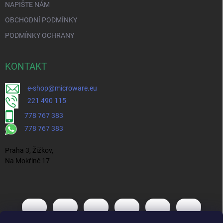
NAPIŠTE NÁM
OBCHODNÍ PODMÍNKY
PODMÍNKY OCHRANY
KONTAKT
e-shop@microware.eu
221 490 115
778 767 383
778 767 383
Praha 3, Žižkov,
Na Mokřině 17