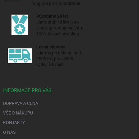
fungují a proč je nabízíme
Působíme 28 let
Jsme stabilní firma na
trhu a
garantujeme Vám
100% bezpečný nákup.
Levná doprava
zdarma při nákupu nad
2500 Kč, přes 3500
výdejních míst
INFORMACE PRO VÁS
DOPRAVA A CENA
VŠE O NÁKUPU
KONTAKTY
O NÁS