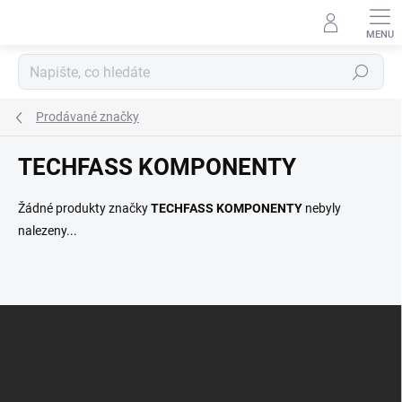
Přejít
na
obsah
Hledat
Prodávané značky
TECHFASS KOMPONENTY
Žádné produkty značky
TECHFASS KOMPONENTY
nebyly
nalezeny...
Z
á
p
a
t