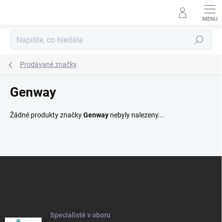
Přejít
na
obsah
Hledat
Prodávané značky
Genway
Žádné produkty značky
Genway
nebyly nalezeny...
Z
á
p
a
t
í
Specialisté v oboru