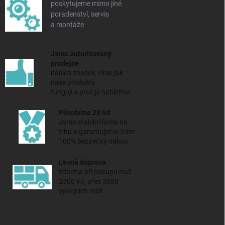
poskytujeme mimo jiné
poradenství, servis
a montáže
Jsme autorizovaný
prodejce
našich značek, víme jak
naše produkty
fungují a proč je nabízíme
Působíme 28 let
Jsme stabilní firma na
trhu a
garantujeme Vám
100% bezpečný nákup.
Levná doprava
zdarma při nákupu nad
2500 Kč, přes 3500
výdejních míst