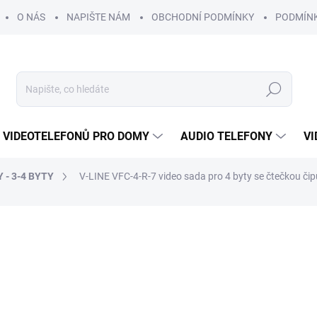
O NÁS
NAPIŠTE NÁM
OBCHODNÍ PODMÍNKY
PODMÍN
Hledat
 VIDEOTELEFONŮ PRO DOMY
AUDIO TELEFONY
VI
 - 3-4 BYTY
V-LINE VFC-4-R-7 video sada pro 4 byty se čtečkou či
DRUHŮ TEL.
ROZŠIŘITELNÉ O
DALŠÍ VCHOD
25 422 Kč
22 
ZDARMA
18 909 Kč bez DPH