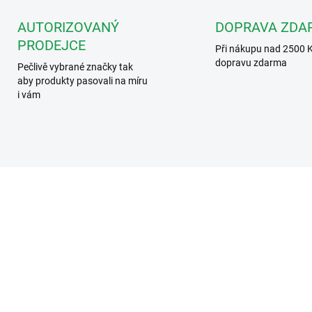
AUTORIZOVANÝ
DOPRAVA ZDA
PRODEJCE
Při nákupu nad 2500 
dopravu zdarma
Pečlivě vybrané značky tak
aby produkty pasovali na míru
i vám
VT-D-7 V2
CIP125
ZDARMA