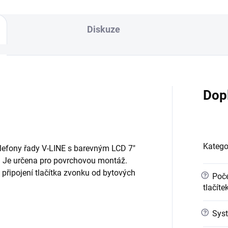
Diskuze
Dop
Katego
elefony řady V-LINE s barevným LCD 7"
. Je určena pro povrchovou montáž.
připojení tlačítka zvonku od bytových
?
Poče
tlačíte
?
Syst