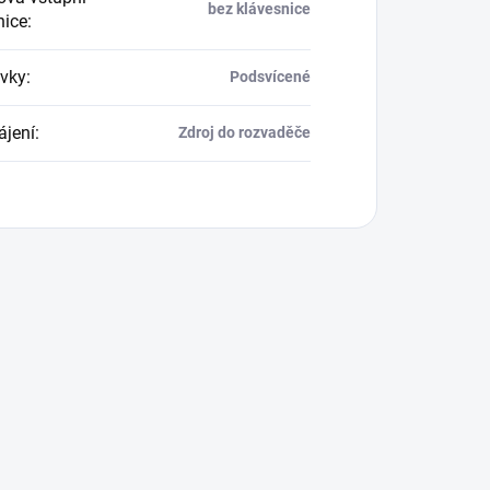
bez klávesnice
nice
:
vky
:
Podsvícené
jení
:
Zdroj do rozvaděče