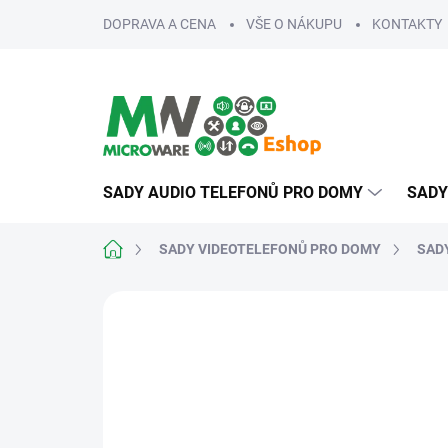
Přejít
DOPRAVA A CENA
VŠE O NÁKUPU
KONTAKTY
na
obsah
SADY AUDIO TELEFONŮ PRO DOMY
SADY
Domů
SADY VIDEOTELEFONŮ PRO DOMY
SADY
ZNAČKA:
V-LINE
NA MÍRU
ROZŠIŘITELNÉ
SNADNÁ MONTÁŽ
VÍCE 