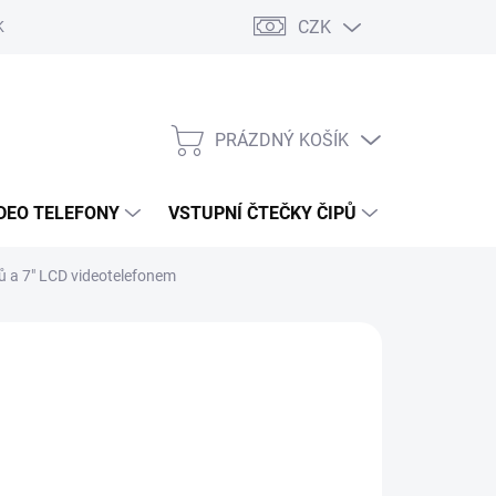
CZK
KY OCHRANY
PRÁZDNÝ KOŠÍK
NÁKUPNÍ
KOŠÍK
DEO TELEFONY
VSTUPNÍ ČTEČKY ČIPŮ
DOPRAVA 
pů a 7" LCD videotelefonem
880 Kč
/ ks