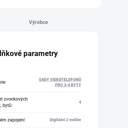
lňkové parametry
SADY VIDEOTELEFONŮ
rie
:
PRO 3-4 BYTY
t zvonkových
4
k, bytů
:
ém zapojení
:
Digitální 2 vodiče