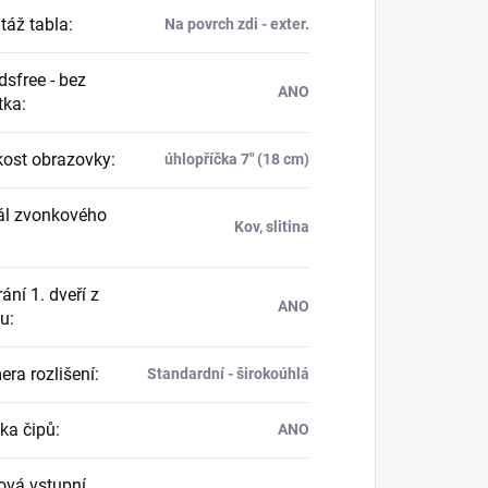
áž tabla
:
Na povrch zdi - exter.
sfree - bez
ANO
tka
:
kost obrazovky
:
úhlopříčka 7" (18 cm)
ál zvonkového
Kov, slitina
ání 1. dveří z
ANO
nu
:
ra rozlišení
:
Standardní - širokoúhlá
ka čipů
:
ANO
vá vstupní