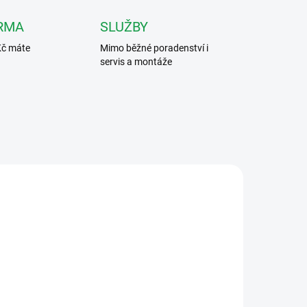
RMA
SLUŽBY
Kč máte
Mimo běžné poradenství i
servis a montáže
/CER
VT-D-7S
ZDARMA