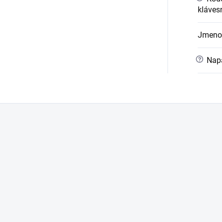
kláves
Jmeno
?
Napá