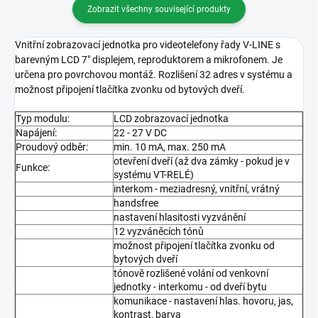
Zobrazit všechny související produkty
Vnitřní zobrazovací jednotka pro videotelefony řady V-LINE s
barevným LCD 7" displejem, reproduktorem a mikrofonem. Je
určena pro povrchovou montáž. Rozlišení 32 adres v systému a
možnost připojení tlačítka zvonku od bytových dveří.
Typ modulu:
LCD zobrazovací jednotka
Napájení:
22 - 27 V DC
Proudový odběr:
min. 10 mA, max. 250 mA
otevření dveří (až dva zámky - pokud je v
Funkce:
systému VT-RELÉ)
interkom - meziadresný, vnitřní, vrátný
handsfree
nastavení hlasitosti vyzvánění
12 vyzváněcích tónů
možnost připojení tlačítka zvonku od
bytových dveří
tónově rozlišené volání od venkovní
jednotky - interkomu - od dveří bytu
komunikace - nastavení hlas. hovoru, jas,
kontrast, barva