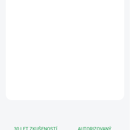
12.8.2026
MOŽNOSTI
DORUČENÍ
−
+
Přidat do košíku
Vnitřní zobrazovací jednotka pro videotelefony řady V-LINE s
barevným LCD 7" displejem, reproduktorem a mikrofonem. Je
určena pro povrchovou montáž. Rozlišení 32 adres v systému a
možnost připojení tlačítka zvonku od bytových dveří.
DETAILNÍ INFORMACE
ZEPTAT SE
HLÍDAT
30 LET ZKUŠENOSTÍ
AUTORIZOVANÝ