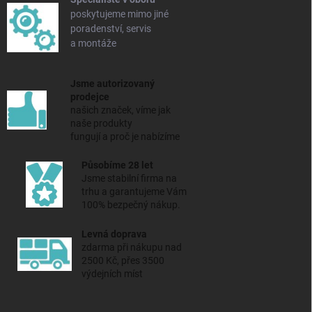
poskytujeme mimo jiné
poradenství, servis
a montáže
Jsme autorizovaný
prodejce
našich značek, víme jak
naše produkty
fungují a proč je nabízíme
Působíme 28 let
Jsme stabilní firma na
trhu a
garantujeme Vám
100% bezpečný nákup.
Levná doprava
zdarma při nákupu nad
2500 Kč, přes 3500
výdejních míst