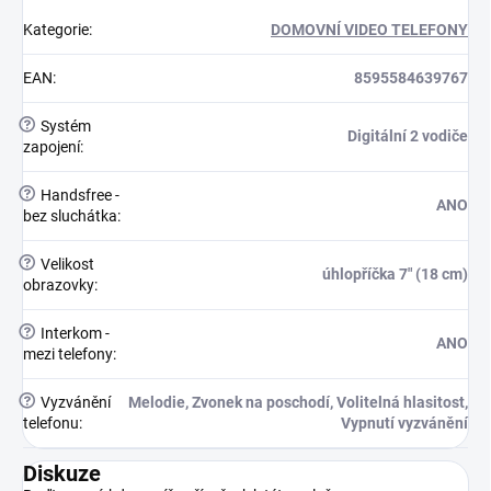
Kategorie
:
DOMOVNÍ VIDEO TELEFONY
EAN
:
8595584639767
?
Systém
Digitální 2 vodiče
zapojení
:
?
Handsfree -
ANO
bez sluchátka
:
?
Velikost
úhlopříčka 7" (18 cm)
obrazovky
:
?
Interkom -
ANO
mezi telefony
:
?
Vyzvánění
Melodie, Zvonek na poschodí, Volitelná hlasitost,
telefonu
:
Vypnutí vyzvánění
Diskuze