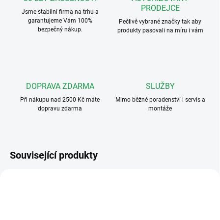
PRODEJCE
Jsme stabilní firma na trhu a
garantujeme Vám 100%
Pečlivě vybrané značky tak aby
bezpečný nákup.
produkty pasovali na míru i vám
DOPRAVA ZDARMA
SLUŽBY
Při nákupu nad 2500 Kč máte
Mimo běžné poradenství i servis a
dopravu zdarma
montáže
Související produkty
VÍCE DRUHŮ TEL.
VÝHODNÉ ⛭
VFC-1-R-71
VHC-1-70-ZAP
I VÍCE VCHODŮ
VÍCE DRUHŮ TEL.
I VÍCE VCHODŮ
ZDARMA
ZDARMA