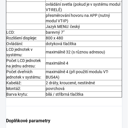
ovládání svetla (pokud je v systému modul
VT-RELÉ)
přesměrování hovoru na APP (nutný
modul VT-IP)
Jazyk MENU: český
LCD:
barevný 7“
Rozlišení displeje:
800 x 480
Ovládání:
dotyková tlačítka
LCD jednotek v
maximálně 32 (s různou adresou)
systému:
Počet LCD jednotek
maximálně 4
na jednu adresu:
Počet dveřních
maximálně 4 (při použití modulu VT-
jednotek v systému:
BUS4A)
Kabeláž:
2 dráty, kroucené, nestíněné
Montáž:
povrchová
Barva krytu:
bílá / stříbrná tlačítka
Doplňkové parametry