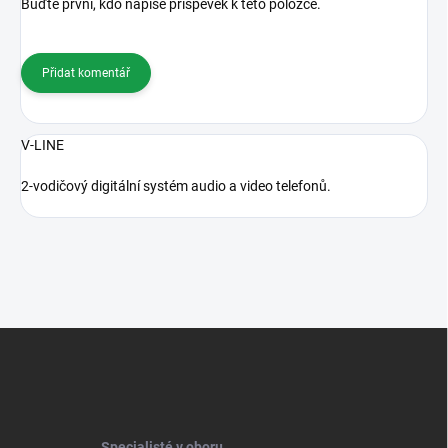
Buďte první, kdo napíše příspěvek k této položce.
Přidat komentář
V-LINE
2-vodičový digitální systém audio a video telefonů.
Z
á
p
a
t
í
Specialisté v oboru