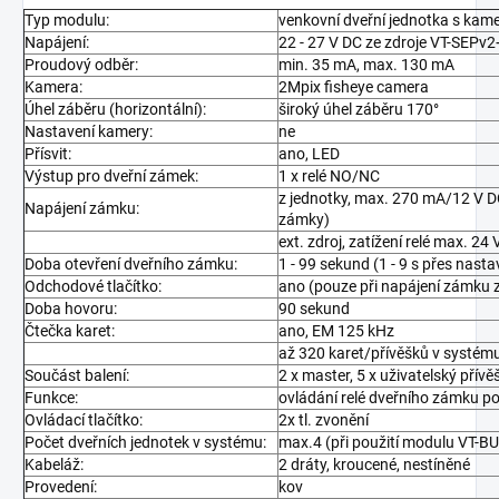
Typ modulu:
venkovní dveřní jednotka s kam
Napájení:
22 - 27 V DC ze zdroje VT-SEPv
Proudový odběr:
min. 35 mA, max. 130 mA
Kamera:
2Mpix fisheye camera
Úhel záběru (horizontální):
široký úhel záběru 170°
Nastavení kamery:
ne
Přísvit:
ano, LED
Výstup pro dveřní zámek:
1 x relé NO/NC
z jednotky, max. 270 mA/12 V 
Napájení zámku:
zámky)
ext. zdroj, zatížení relé max. 2
Doba otevření dveřního zámku:
1 - 99 sekund (1 - 9 s přes nasta
Odchodové tlačítko:
ano (pouze při napájení zámku z
Doba hovoru:
90 sekund
Čtečka karet:
ano, EM 125 kHz
až 320 karet/přívěšků v systém
Součást balení:
2 x master, 5 x uživatelský přívě
Funkce:
ovládání relé dveřního zámku p
Ovládací tlačítko:
2x tl. zvonění
Počet dveřních jednotek v systému:
max.4 (při použití modulu VT-B
Kabeláž:
2 dráty, kroucené, nestíněné
Provedení:
kov