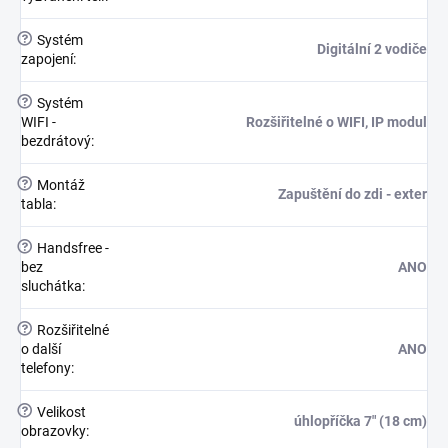
?
Systém
Digitální 2 vodiče
zapojení
:
?
Systém
WIFI -
Rozšiřitelné o WIFI, IP modul
bezdrátový
:
?
Montáž
Zapuštění do zdi - exter
tabla
:
?
Handsfree -
bez
ANO
sluchátka
:
?
Rozšiřitelné
o další
ANO
telefony
:
?
Velikost
úhlopříčka 7" (18 cm)
obrazovky
: