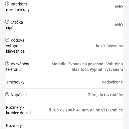
?
Interkom -
ANO
mezi telefony
:
?
Čtečka
ANO
čipů
:
?
Kódová
vstupní
bez klávesnice
klávesnice
:
?
Vyzvánění
Melodie, Zvonek na poschodí, Volitelná
telefonu
:
hlasitost, Vypnutí vyzvánění
Jmenovky
:
Podsvícené
?
Napájení
:
Zdroj do rozvaděče
Rozměry -
š 105 x v 208 h 41 mm V-line VFC krabice
krabice do zdi
:
Rozměry