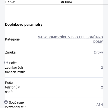
Barva:
stříbrná
Doplňkové parametry
SADY DOMOVNÍCH VIDEO TELEFONŮ PRO
Kategorie
:
DOMY
Záruka
:
2 roky
?
Počet
zvonkových
2
tlačítek, bytů
:
Počet
telefonů v
2
sadě
:
?
Současné
Až 4
vyzvánění tel.
: