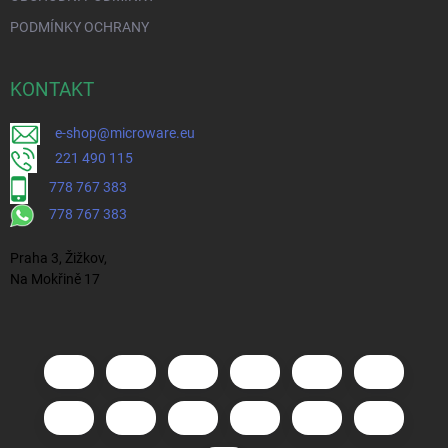
PODMÍNKY OCHRANY
KONTAKT
e-shop@microware.eu
221 490 115
778 767 383
778 767 383
Praha 3, Žižkov,
Na Mokřině 17