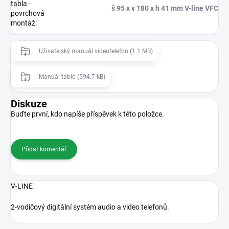
tabla -
š 95 x v 180 x h 41 mm V-line VFC
povrchová
montáž
:
Uživatelský manuál videotelefon (1.1 MB)
Manuál tablo (594.7 kB)
Diskuze
Buďte první, kdo napíše příspěvek k této položce.
Přidat komentář
V-LINE
2-vodičový digitální systém audio a video telefonů.