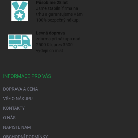
Působíme 28 let
Jsme stabilní firma na
trhu a
garantujeme Vám
100% bezpečný nákup.
Levná doprava
zdarma při nákupu nad
2500 Kč, přes 3500
výdejních míst
INFORMACE PRO VÁS
DOPRAVA A CENA
VŠE O NÁKUPU
KONTAKTY
O NÁS
NAPIŠTE NÁM
OBCHODNÍ PODMÍNKY