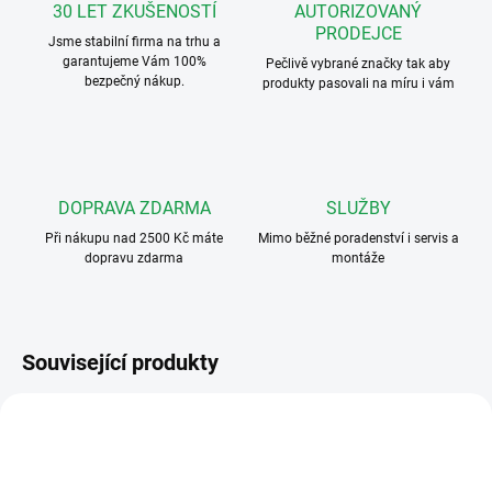
30 LET ZKUŠENOSTÍ
AUTORIZOVANÝ
PRODEJCE
Jsme stabilní firma na trhu a
garantujeme Vám 100%
Pečlivě vybrané značky tak aby
bezpečný nákup.
produkty pasovali na míru i vám
DOPRAVA ZDARMA
SLUŽBY
Při nákupu nad 2500 Kč máte
Mimo běžné poradenství i servis a
dopravu zdarma
montáže
Související produkty
VT-D-7S
VFC-2-R-ZAP
ZDARMA
ZDARMA