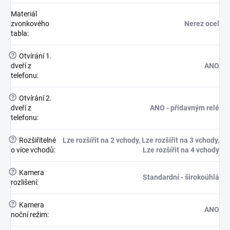
Materiál
zvonkového
Nerez ocel
tabla
:
?
Otvírání 1.
dveří z
ANO
telefonu
:
?
Otvírání 2.
dveří z
ANO - přídavným relé
telefonu
:
?
Rozšiřitelné
Lze rozšířit na 2 vchody, Lze rozšířit na 3 vchody,
o více vchodů
:
Lze rozšířit na 4 vchody
?
Kamera
Standardní - širokoúhlá
rozlišení
:
?
Kamera
ANO
noční režim
: