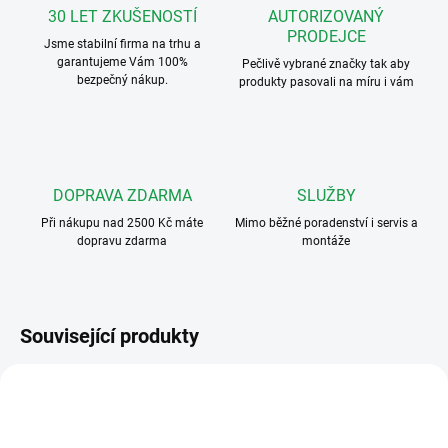
30 LET ZKUŠENOSTÍ
AUTORIZOVANÝ
PRODEJCE
Jsme stabilní firma na trhu a
garantujeme Vám 100%
Pečlivě vybrané značky tak aby
bezpečný nákup.
produkty pasovali na míru i vám
DOPRAVA ZDARMA
SLUŽBY
Při nákupu nad 2500 Kč máte
Mimo běžné poradenství i servis a
dopravu zdarma
montáže
Související produkty
VT-D-70-DPW
VHC-2 V2
ZDARMA