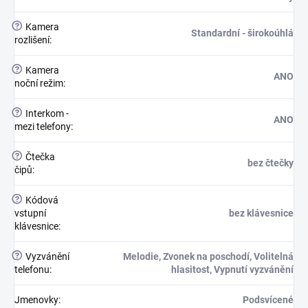
?
Kamera
Standardní - širokoúhlá
rozlišení
:
?
Kamera
ANO
noční režim
:
?
Interkom -
ANO
mezi telefony
:
?
Čtečka
bez čtečky
čipů
:
?
Kódová
vstupní
bez klávesnice
klávesnice
:
?
Vyzvánění
Melodie, Zvonek na poschodí, Volitelná
telefonu
:
hlasitost, Vypnutí vyzvánění
Jmenovky
:
Podsvícené