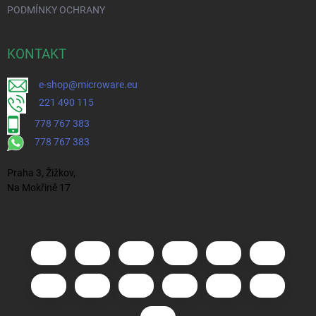
PODMÍNKY OCHRANY
KONTAKT
e-shop@microware.eu
221 490 115
778 767 383
778 767 383
Praha 3, Žižkov,
Na Mokřině 17