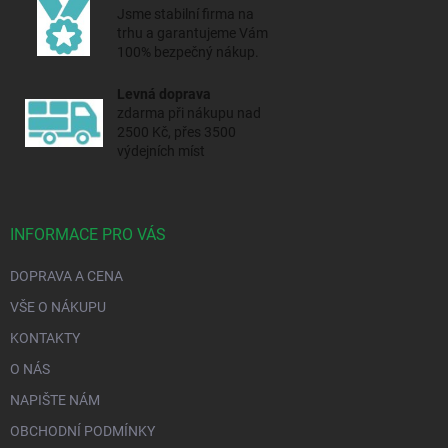
Jsme stabilní firma na
trhu a
garantujeme Vám
100% bezpečný nákup.
Levná doprava
zdarma při nákupu nad
2500 Kč, přes 3500
výdejních míst
INFORMACE PRO VÁS
DOPRAVA A CENA
VŠE O NÁKUPU
KONTAKTY
O NÁS
NAPIŠTE NÁM
OBCHODNÍ PODMÍNKY