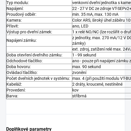
Typ modulu:
venkovní dveřní jednotka s kam
Napájení:
22 - 27 V DC ze zdroje VT-SEPv
Proudový odběr:
min. 35 mA, max. 130 mA
Kamera:
Color ARS, široký úhel záběru 10
Přísvit:
ano, LED
Výstup pro dveřní zámek:
1 x relé NO/NC (lze rozšířit o d
z jednotky, max. 270 mA/12 V D
Napájení zámku:
zámky)
ext. zdroj, zatížení relé max. 2
Doba otevření dveřního zámku:
1 - 99 sekund
Odchodové tlačítko:
ano - pouze při napájení zámku 
Doba hovoru:
max. 90 sekund
Ovládací tlačítko:
zvonění
Počet dveřních jednotek v systému:
max. 4 (při použití modulu VT-B
Kabeláž:
2 dráty, kroucené, nestíněné
Provedení:
kov
Barva:
stříbrná
Doplňkové parametry