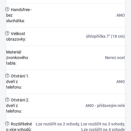
?
Handsfree -
bez
ANO
sluchátka
:
?
Velikost
úhlopříčka 7" (18 cm)
obrazovky
:
Materiál
zvonkového
Nerez ocel
tabla
:
?
Otvírání 1.
dveří z
ANO
telefonu
:
?
Otvírání 2.
dveří z
ANO - přídavným relé
telefonu
:
?
Rozšiřitelné
Lze rozšířit na 2 vchody, Lze rozšířit na 3 vchody,
o více vchodů
:
Lze rozšířit na 4 vchody