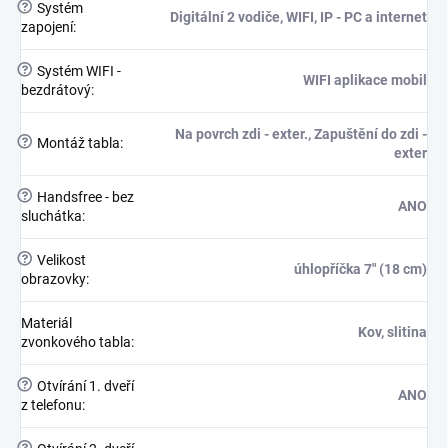
?
Systém
Digitální 2 vodiče, WIFI, IP - PC a internet
zapojení
:
?
Systém WIFI -
WIFI aplikace mobil
bezdrátový
:
Na povrch zdi - exter., Zapuštění do zdi -
?
Montáž tabla
:
exter
?
Handsfree - bez
ANO
sluchátka
:
?
Velikost
úhlopříčka 7" (18 cm)
obrazovky
:
Materiál
Kov, slitina
zvonkového tabla
:
?
Otvírání 1. dveří
ANO
z telefonu
:
?