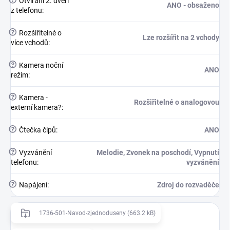
Otvírání 2. dveří
ANO - obsaženo
z telefonu
:
?
Rozšiřitelné o
Lze rozšířit na 2 vchody
více vchodů
:
?
Kamera noční
ANO
režim
:
?
Kamera -
Rozšiřitelné o analogovou
externí kamera?
:
?
Čtečka čipů
:
ANO
?
Vyzvánění
Melodie, Zvonek na poschodí, Vypnutí
telefonu
:
vyzvánění
?
Napájení
:
Zdroj do rozvaděče
1736-501-Navod-zjednoduseny (663.2 kB)