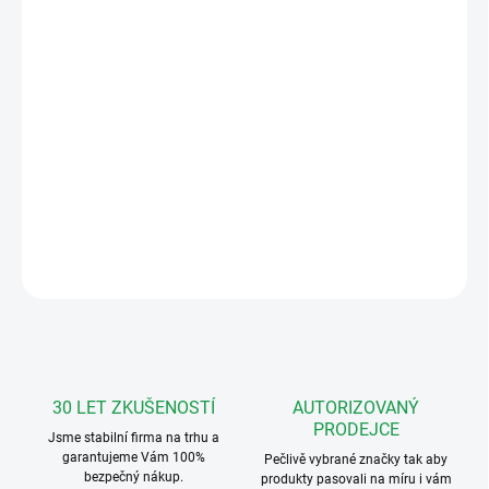
MOŽNOSTI
DORUČENÍ
−
+
Přidat do košíku
Sada barevného videotelefonu 7" URMET
1736/504 pro 4 účastníky
DETAILNÍ INFORMACE
ZEPTAT SE
HLÍDAT
30 LET ZKUŠENOSTÍ
AUTORIZOVANÝ
PRODEJCE
Jsme stabilní firma na trhu a
garantujeme Vám 100%
Pečlivě vybrané značky tak aby
bezpečný nákup.
produkty pasovali na míru i vám