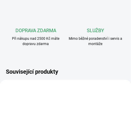
DOPRAVA ZDARMA
SLUŽBY
Při nákupu nad 2500 Kč máte
Mimo běžné poradenství i servis a
dopravu zdarma
montáže
Související produkty
1730/2
1730/67
NEDOSTUPNÉ
SKLADEM