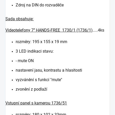
Zdroj na DIN do rozvaděče
Sada obsahuje:
Videotelefony 7’’ HANDS-FREE 1730/1 (1736/1)
.....4ks
rozměry: 195 x 155 x 19 mm
3 LED indikaci stavu:
- mute ON
nastavení jasu, kontrastu a hlasitosti
vyzvánění s funkcí "mute"
zvonění z podlaží
Vstupní panel s kamerou 1736/51
rozměry: 180 x 102 x 33mm