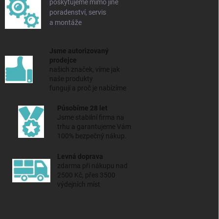
poskytujeme mimo jiné
poradenství, servis
a montáže
Jsme autorizovaný
prodejce
našich značek, víme jak
naše produkty
fungují a proč je nabízíme
Působíme 28 let
Jsme stabilní firma na
trhu a
garantujeme Vám
100% bezpečný nákup.
Levná doprava
zdarma při nákupu nad
2500 Kč, přes 3500
výdejních míst