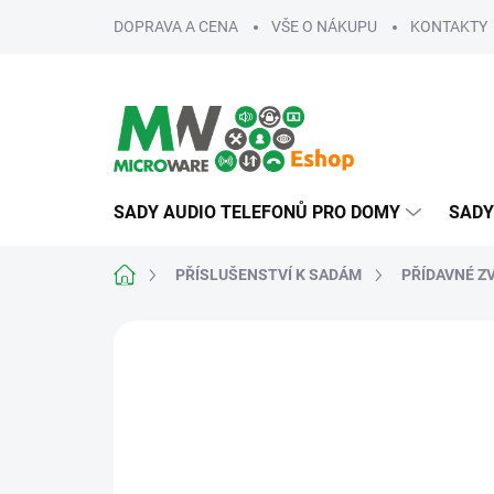
Přejít
DOPRAVA A CENA
VŠE O NÁKUPU
KONTAKTY
na
obsah
SADY AUDIO TELEFONŮ PRO DOMY
SADY
Domů
PŘÍSLUŠENSTVÍ K SADÁM
PŘÍDAVNÉ Z
ZNAČKA:
URMET
NENÍ SAMOSTANTĚ
PRODEJNÉ!