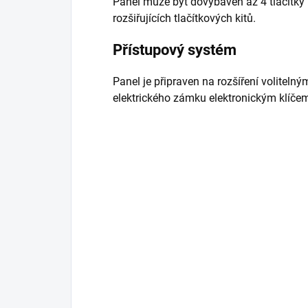
Panel může být dovybaven až 4 tlačítky 
rozšiřujících tlačítkových kitů.
Přístupový systém
Panel je připraven na rozšíření volitel
elektrického zámku elektronickým klíčem