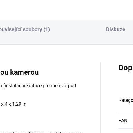
ouvisející soubory (1)
Diskuze
Dop
hlou kamerou
 (instalační krabice pro montáž pod
Katego
x 4 x 1.29 in
EAN
: