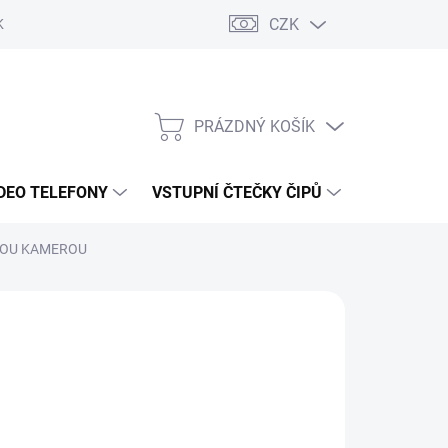
CZK
KY OCHRANY
PRÁZDNÝ KOŠÍK
NÁKUPNÍ
KOŠÍK
DEO TELEFONY
VSTUPNÍ ČTEČKY ČIPŮ
DOPRAVA 
HLOU KAMEROU
6 Kč
/ ks