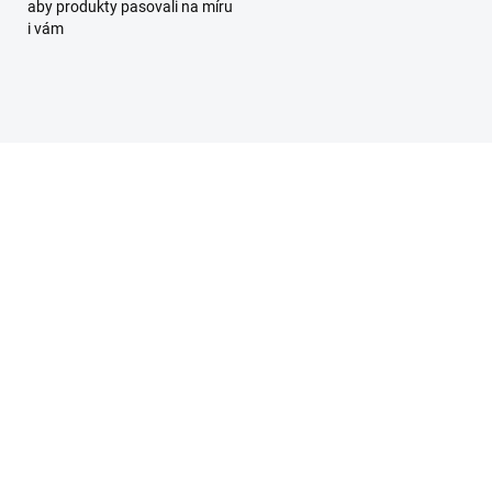
aby produkty pasovali na míru
i vám
I VÍCE VCHODŮ
1736/501
1736
DOPORUČUJEME
ZDARMA
ZD
SKLADEM
SKL
met 1736/501 Sada 7"
Urmet 1736/504 Sada 
deotelefonu Urmet pro
videotelefonu Urmet p
byt s možnostmi
4 byty s možnostmi
šíření
rozříšení