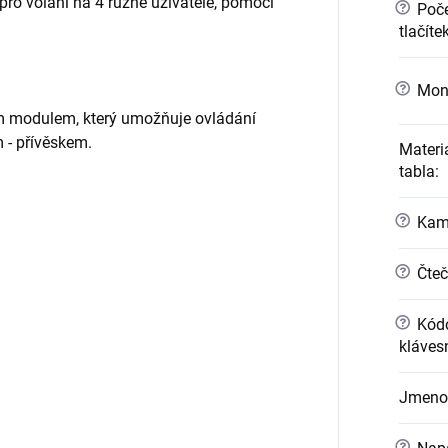
pro volání na 4 různé uživatele, pomocí
?
Poče
tlačíte
?
Mont
ným modulem, který umožňuje ovládání
 - přívěskem.
Materi
tabla
:
?
Kame
?
Čteč
?
Kódo
kláves
Jmeno
?