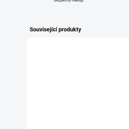
bezpečný nákup.
Související produkty
I VÍCE VCHODŮ
1736/502
DOPORUČUJEME
ZDARMA
SKLADEM
Urmet 1736/502 Sada 7"
Ur
videotelefonu Urmet pro
vi
2 byty s možnostmi
1 
rozříšení
roz