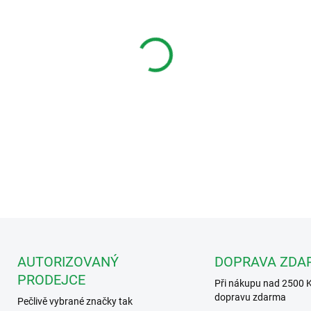
Měrná
SKLADEM - NA CESTĚ
cena:
MOŽNOSTI DORUČENÍ
−
+
Přídavný panel k soup
DETAILNÍ INFORMACE
AUTORIZOVANÝ
DOPRAVA ZDA
PRODEJCE
Při nákupu nad 2500 
dopravu zdarma
Pečlivě vybrané značky tak