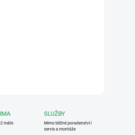
Přidat do košíku
ravě 1736
ZEPTAT SE
HLÍDAT
RMA
SLUŽBY
Kč máte
Mimo běžné poradenství i
servis a montáže