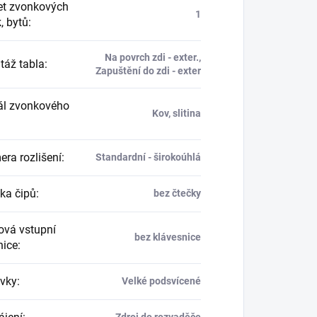
t zvonkových
1
k, bytů
:
Na povrch zdi - exter.,
áž tabla
:
Zapuštění do zdi - exter
ál zvonkového
Kov, slitina
ra rozlišení
:
Standardní - širokoúhlá
ka čipů
:
bez čtečky
vá vstupní
bez klávesnice
nice
:
vky
:
Velké podsvícené
Zdroj do rozvaděče