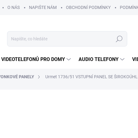
O NÁS
NAPIŠTE NÁM
OBCHODNÍ PODMÍNKY
PODMÍN
Hledat
 VIDEOTELEFONŮ PRO DOMY
AUDIO TELEFONY
VI
VONKOVÉ PANELY
Urmet 1736/51 VSTUPNÍ PANEL SE ŠIROKOÚ
5 202 Kč
4 78
ZDARMA
3 955 Kč bez DPH