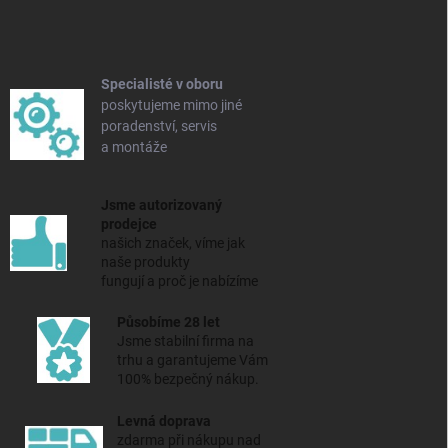
p
a
t
í
Specialisté v oboru
poskytujeme mimo jiné
poradenství, servis
a montáže
Jsme autorizovaný
prodejce
našich značek, víme jak
naše produkty
fungují a proč je nabízíme
Působíme 28 let
Jsme stabilní firma na
trhu a
garantujeme Vám
100% bezpečný nákup.
Levná doprava
zdarma při nákupu nad