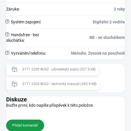
Záruka
:
2 roky
?
Systém zapojení
:
Digitální 2 vodiče
?
Handsfree - bez
NE - se sluchátkem
sluchátka
:
?
Vyzvánění telefonu
:
Melodie, Zvonek na poschodí
3171 2200 BUS2 - uživatelský popis (327.9 kB)
3171 2200 BUS2 - technický manuál (360.9 kB)
Diskuze
Buďte první, kdo napíše příspěvek k této položce.
Přidat komentář