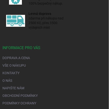
100% bezpečný nákup.
Levná doprava
zdarma při nákupu nad
2500 Kč, přes 3500
výdejních míst
INFORMACE PRO VÁS
DOPRAVA A CENA
VŠE O NÁKUPU
KONTAKTY
O NÁS
NAPIŠTE NÁM
OBCHODNÍ PODMÍNKY
PODMÍNKY OCHRANY