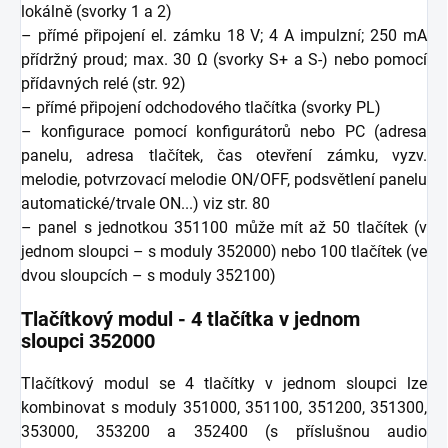
lokálně (svorky 1 a 2)
– přímé připojení el. zámku 18 V; 4 A impulzní; 250 mA
přídržný proud; max. 30 Ω (svorky S+ a S-) nebo pomocí
přídavných relé (str. 92)
– přímé připojení odchodového tlačítka (svorky PL)
– konfigurace pomocí konfigurátorů nebo PC (adresa
panelu, adresa tlačítek, čas otevření zámku, vyzv.
melodie, potvrzovací melodie ON/OFF, podsvětlení panelu
automatické/trvale ON...) viz str. 80
– panel s jednotkou 351100 může mít až 50 tlačítek (v
jednom sloupci – s moduly 352000) nebo 100 tlačítek (ve
dvou sloupcích – s moduly 352100)
Tlačítkový modul - 4 tlačítka v jednom
sloupci 352000
Tlačítkový modul se 4 tlačítky v jednom sloupci lze
kombinovat s moduly 351000, 351100, 351200, 351300,
353000, 353200 a 352400 (s příslušnou audio