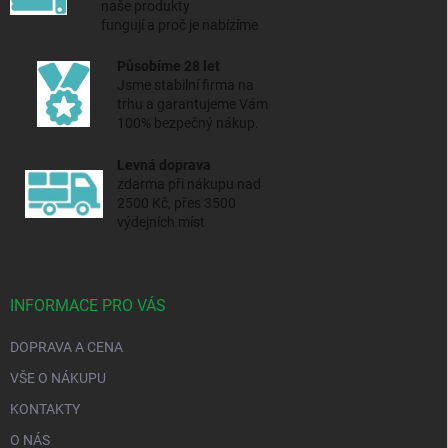
naše produkty
fungují a proč je nabízíme
Působíme 28 let
Jsme stabilní firma na
trhu a
garantujeme Vám
100% bezpečný nákup.
Levná doprava
zdarma při nákupu nad
2500 Kč, přes 3500
výdejních míst
INFORMACE PRO VÁS
DOPRAVA A CENA
VŠE O NÁKUPU
KONTAKTY
O NÁS