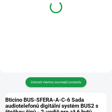
HANDS FREE TELEFON
967 Kč
1 430 Kč
Do košíku
Varianty
Audio telefon, barva bílá
BTICINO 344252 - BT CLASSE
100 AUDIO BASIC
Zobrazit všechny související produkty
Bticino BUS-SFERA-A-C-6 Sada
audiotelefonů digitální systém BUS2 s
čtečkou čipů - 2-vodič pro až 6 bytů