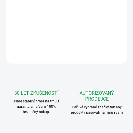
Bticino BUS-SFERA-A-C-6 Sada
audiotelefonů digitální systém BUS2 s
čtečkou čipů - 2-vodič pro až 6 bytů
DETAILNÍ INFORMACE
ZEPTAT SE
HLÍDAT
30 LET ZKUŠENOSTÍ
AUTORIZOVANÝ
PRODEJCE
Jsme stabilní firma na trhu a
garantujeme Vám 100%
Pečlivě vybrané značky tak aby
bezpečný nákup.
produkty pasovali na míru i vám