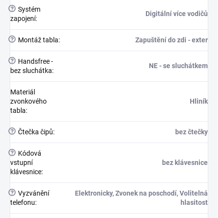
?
Systém
Digitální více vodičů
zapojení
:
?
Montáž tabla
:
Zapuštění do zdi - exter
?
Handsfree -
NE - se sluchátkem
bez sluchátka
:
Materiál
zvonkového
Hliník
tabla
:
?
Čtečka čipů
:
bez čtečky
?
Kódová
vstupní
bez klávesnice
klávesnice
:
?
Vyzvánění
Elektronicky, Zvonek na poschodí, Volitelná
telefonu
:
hlasitost