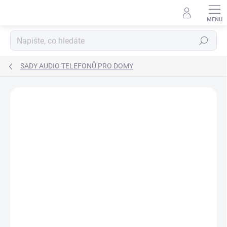
Přejít
na
obsah
Hledat
SADY AUDIO TELEFONŮ PRO DOMY
ZNAČKA:
BTICINO
ZDARMA