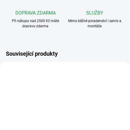
DOPRAVA ZDARMA
SLUŽBY
Při nákupu nad 2500 Kč máte
Mimo běžné poradenství i servis a
dopravu zdarma
montáže
Související produkty
VÍCE ZA MÉNĚ
344232
344252
SKLADEM - NA CESTĚ
NEDOSTUPNÉ
Bticino 344232 SPRINT
Bticino 344252 CLASSE
L2 NOVÝ
100 AUDIO BASIC -