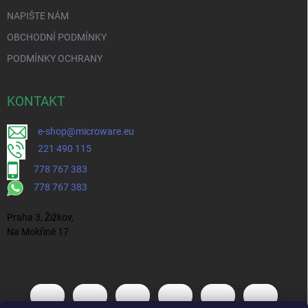
NAPIŠTE NÁM
OBCHODNÍ PODMÍNKY
PODMÍNKY OCHRANY
KONTAKT
e-shop@microware.eu
221 490 115
778 767 383
778 767 383
Praha 3, Žižkov,
Na Mokřině 17